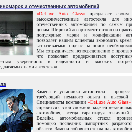
 иномарок и отечественных автомобилей
«DeLuxe Auto Glass»
предлагает своим 
высококачественные автостекла для ин
отечественных автомобилей по самым пр
ценам. Широкий ассортимент стекол на практ
популярные марки и модификации авт
позволяет нашим клиентам экономить время
затрачиваемые подчас на поиск необходимо
Мы сотрудничаем непосредственно с произво
что позволяет придерживаться доступн
иентам уверенность в надежности и высоких потреби
едлагаемых нами автостекол.
кла
Замена и установка автостекла – процесс
требующий немалого опыта и высокой т
Специалисты компании
«DeLuxe Auto Glass»
справится с этой сложной задачей независим
автомобиля, всегда гарантируя отличный р
Вклейка автомобильных стекол произв
помощью последних импортных разработо
области. Замена лобового стекла на автомоби