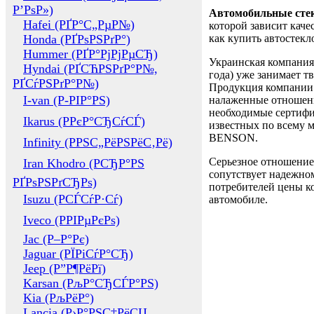
Р’РѕР»)
Автомобильные сте
Hafei (РҐР°С„РµР№)
которой зависит каче
Honda (РҐРѕРЅРґР°)
как купить автостек
Hummer (РҐР°РјРјРµСЂ)
Украинская компания 
Hyndai (РҐСЋРЅРґР°Р№,
года) уже занимает т
РҐСѓРЅРґР°Р№)
Продукция компании 
I-van (Р-РІР°РЅ)
налаженные отношени
необходимые сертифи
Ikarus (РРєР°СЂСѓСЃ)
известных по всему ми
BENSON.
Infinity (РРЅС„РёРЅРёС‚Рё)
Серьезное отношение
Iran Khodro (РСЂР°РЅ
сопутствует надежном
РҐРѕРЅРґСЂРѕ)
потребителей цены ко
Isuzu (РСЃСѓР·Сѓ)
автомобиле.
Iveco (РРІРµРєРѕ)
Jac (Р–Р°Рє)
Jaguar (РЇРіСѓР°СЂ)
Jeep (Р”Р¶РёРї)
Karsan (РљР°СЂСЃР°РЅ)
Kia (РљРёР°)
Lancia (Р›Р°РЅС‡РёСЏ,