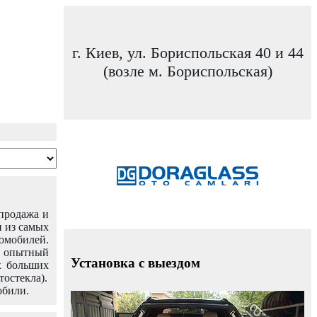
г. Киев, ул. Бориспольская 40 и 44
(возле м. Бориспольская)
 продажа и
н из самых
омобилей.
ш опытный
Установка с выездом
х больших
тостекла).
обили.