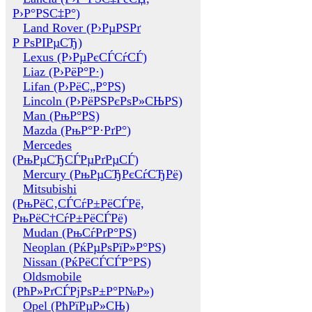
Р›Р°РЅС‡Р°)
Land Rover (Р›РµРЅРґ
Р РѕРІРµСЂ)
Lexus (Р›РµРєСЃСѓСЃ)
Liaz (Р›РёР°Р·)
Lifan (Р›РёС„Р°РЅ)
Lincoln (Р›РёРЅРєРѕР»СЊРЅ)
Man (РњР°РЅ)
Mazda (РњР°Р·РґР°)
Mercedes
(РњРµСЂСЃРµРґРµСЃ)
Mercury (РњРµСЂРєСѓСЂРё)
Mitsubishi
(РњРёС‚СЃСѓР±РёСЃРё,
РњРёС†СѓР±РёСЃРё)
Mudan (РњСѓРґР°РЅ)
Neoplan (РќРµРѕРїР»Р°РЅ)
Nissan (РќРёСЃСЃР°РЅ)
Oldsmobile
(РћР»РґСЃРјРѕР±Р°Р№Р»)
Opel (РћРїРµР»СЊ)