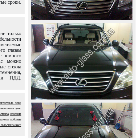
тые сроки,
не только
абельности
именяемые
го глазам
е немного
ас можно
вые стекла
темнения,
ями ПДД.
автостекла пежо
автостекла цены
остекла
лобовые
остекла
лобовые
 автостекла киев