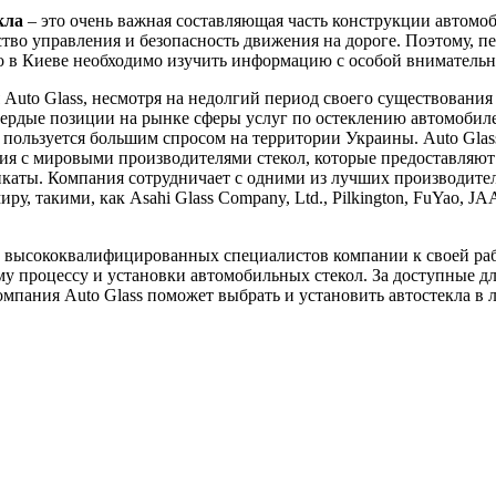
кла
– это очень важная составляющая часть конструкции автомоб
ство управления и безопасность движения на дороге. Поэтому, пе
ло в Киеве необходимо изучить информацию с особой вниматель
Auto Glass, несмотря на недолгий период своего существования 
вердые позиции на рынке сферы услуг по остеклению автомобил
пользуется большим спросом на территории Украины. Auto Glas
я с мировыми производителями стекол, которые предоставляют
каты. Компания сотрудничает с одними из лучших производител
ру, такими, как Asahi Glass Company, Ltd., Pilkington, FuYao, J
 высококвалифицированных специалистов компании к своей ра
у процессу и установки автомобильных стекол. За доступные д
мпания Auto Glass поможет выбрать и установить автостекла в