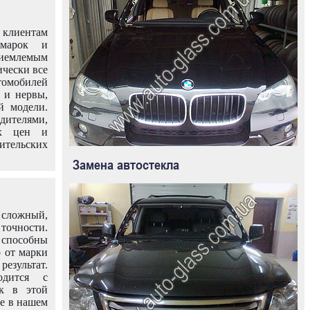
клиентам
омарок и
иемлемым
ически все
омобилей
 и нервы,
й модели.
дителями,
ых цен и
тельских
Замена автостекла
 сложный,
очности.
способны
о от марки
езультат.
одится с
к в этой
ле в нашем