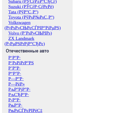
Subaru (РЎСѓР±Р°СЂСѓ)
Suzuki (РЎСѓР·СѓРєРё)
Tata (РўР°С‚Р°)
Toyota (РўРѕР№РѕС‚Р°)
Volkswagen
(Р¤РѕР»СЊРєСЃРІР°РіРµРЅ)
Volvo (Р’РѕР»СЊРІРѕ)
ZX Landmark
(Р›РµРЅРґРјР°СЂРє)
Отечественные авто
Р‘Р°Р·
Р‘РѕРіРґР°РЅ
Р’Р°Р·
Р“Р°Р·
Р—Р°Р·
Р—РёР»
РљР°РјР°Р·
РљСЂР°Р·
Р›Р°Р·
РњР°Р·
РњРѕСЃРєРІРёС‡