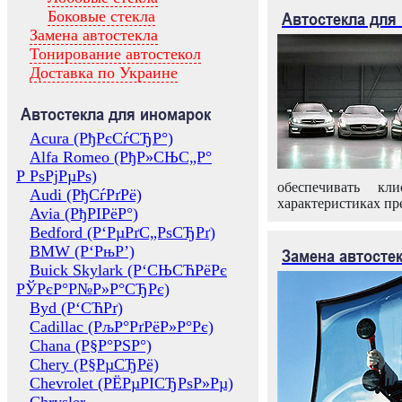
Боковые стекла
Автостекла для
Замена автостекла
Тонирование автостекол
Доставка по Украине
Автостекла для иномарок
Acura (РђРєСѓСЂР°)
Alfa Romeo (РђР»СЊС„Р°
Р РѕРјРµРѕ)
обеспечивать кл
Audi (РђСѓРґРё)
характеристиках пр
Avia (РђРІРёР°)
Bedford (Р‘РµРґС„РѕСЂРґ)
BMW (Р‘РњР’)
Замена автосте
Buick Skylark (Р‘СЊСЋРёРє
РЎРєР°Р№Р»Р°СЂРє)
Byd (Р‘СЋРґ)
Cadillac (РљР°РґРёР»Р°Рє)
Chana (Р§Р°РЅР°)
Chery (Р§РµСЂРё)
Chevrolet (РЁРµРІСЂРѕР»Рµ)