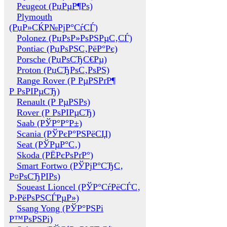
Peugeot (РџРµР¶Рѕ)
Plymouth
(РџР»СЌР№РјР°СѓСЃ)
Polonez (РџРѕР»РѕРЅРµС‚СЃ)
Pontiac (РџРѕРЅС‚РёР°Рє)
Porsche (РџРѕСЂС€Рµ)
Proton (РџСЂРѕС‚РѕРЅ)
Range Rover (Р РµРЅРґР¶
Р РѕРІРµСЂ)
Renault (Р РµРЅРѕ)
Rover (Р РѕРІРµСЂ)
Saab (РЎР°Р°Р±)
Scania (РЎРєР°РЅРёСЏ)
Seat (РЎРµР°С‚)
Skoda (РЁРєРѕРґР°)
Smart Fortwo (РЎРјР°СЂС‚
Р¤РѕСЂРІРѕ)
Soueast Lioncel (РЎР°СѓРёСЃС‚
Р›РёРѕРЅСЃРµР»)
Ssang Yong (РЎР°РЅРі
Р™РѕРЅРі)