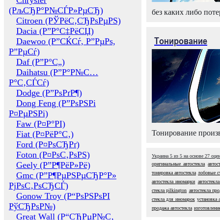
Chrysler
(РљСЂР°Р№СЃР»РµСЂ)
без каких либо поте
Citroen (РЎРёС‚СЂРѕРµРЅ)
Dacia (Р”Р°С‡РёСЏ)
Тонирование
Daewoo (Р”СЌСѓ, Р”РµРѕ,
Р”РµСѓ)
Daf (Р”Р°С„)
Daihatsu (Р”Р°Р№С…
Р°С‚СЃСѓ)
Dodge (Р”РѕРґР¶)
Dong Feng (Р”РѕРЅРі
Р¤РµРЅРі)
Faw (Р¤Р°РІ)
Тонирование произв
Fiat (Р¤РёР°С‚)
Ford (Р¤РѕСЂРґ)
Foton (Р¤РѕС‚РѕРЅ)
Украина
5
из
5
на основе
27
оце
Geely (Р”Р¶РёР»Рё)
оригинальные автостекла
автос
тонировка автостекла
лобовые с
Gmc (Р”Р¶РµРЅРµСЂР°Р»
автостекла иномарки
автостекла
РјРѕС‚РѕСЂСЃ)
стекла pilkington
автостекла про
Gonow Troy (Р“РѕРЅРѕРІ
стекла для иномарок
установка 
РўСЂРѕР№)
продажа автостекла
изготовлени
Great Wall (Р“СЂРµР№С‚