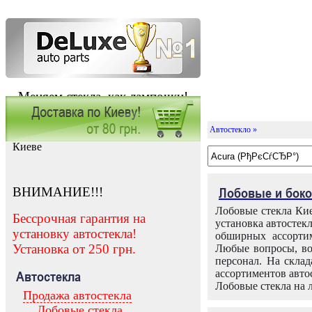
Меняем стекла, как лампочки!
Автостекло »
Заказать установку автостекла в
Киеве
ВНИМАНИЕ!!!
Лобовые и боко
Лобовые стекла Кие
Бессрочная гарантия на
установка автостек
установку автостекла!
обширных ассортим
Установка от 250 грн.
Любые вопросы, во
персонал. На скла
ассортиментов автос
Автостекла
Лобовые стекла на 
Продажа автостекла
Лобовые стекла