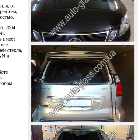
иля, от
ред тем,
ностью.
(с 2004
ей.
s имеет
 все
ей стекла,
AAN и
боте
ля
 любом