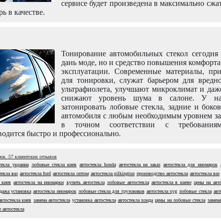
сервисе будет произведена в максимально сжа
рь в качестве.
Тонирование автомобильных стекол сегодня 
дань моде, но и средство повышения комфорт
эксплуатации. Современные материалы, пр
для тонировки, служат барьером для вредно
ультрафиолета, улучшают микроклимат и даж
снижают уровень шума в салоне. У н
затонировать лобовые стекла, задние и боко
автомобиля с любым необходимым уровнем за
в точном соответствии с требовани
одится быстро и профессионально.
нок.
57
клиентских отзывов
текла украина
лобовые стекла киев
автостекла honda
автостекла на заказ
автостекла для иномарок
текла ваз
автостекла ford
автостекла оптом
автостекла pilkington
производство автостекла
автостекла ваз
 киев
автостекла на иномарки
купить автостекла
лобовые автостекла
автостекла в киеве
цены на авт
дажа установка
автостекла иномарок
лобовые стекла для грузовиков
автостекла xyg
лобовые стекла
авт
автостекла киев
замена автостекла
установка автостекла
автостекла хонда
цены на лобовые стекла
замена
е автостекла