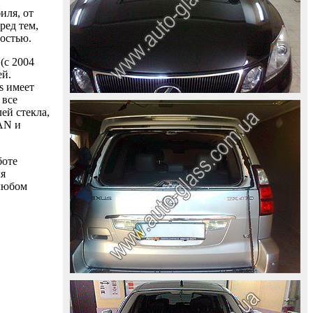
иля, от
ред тем,
ностью.
(с 2004
ей.
s имеет
 все
ей стекла,
AAN и
боте
ля
 любом