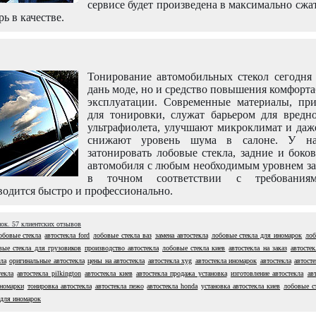
сервисе будет произведена в максимально сжа
рь в качестве.
Тонирование автомобильных стекол сегодня 
дань моде, но и средство повышения комфорт
эксплуатации. Современные материалы, пр
для тонировки, служат барьером для вредно
ультрафиолета, улучшают микроклимат и даж
снижают уровень шума в салоне. У н
затонировать лобовые стекла, задние и боко
автомобиля с любым необходимым уровнем за
в точном соответствии с требовани
одится быстро и профессионально.
нок.
57
клиентских отзывов
обовые стекла
автостекла ford
лобовые стекла ваз
замена автостекла
лобовые стекла для иномарок
лоб
вые стекла для грузовиков
производство автостекла
лобовые стекла киев
автостекла на заказ
автосте
ла
оригинальные автостекла
цены на автостекла
автостекла xyg
автостекла иномарок
автостекла
автост
текла
автостекла pilkington
автостекла киев
автостекла продажа установка
изготовление автостекла
ав
иномарки
тонировка автостекла
автостекла пежо
автостекла honda
установка автостекла киев
лобовые с
 для иномарок