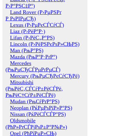
Р›Р°РЅС‡Р°)
Land Rover (Р›РµРЅРґ
Р РѕРІРµСЂ)
Lexus (Р›РµРєСЃСѓСЃ)
Liaz (Р›РёР°Р·)
Lifan (Р›РёС„Р°РЅ)
Lincoln (Р›РёРЅРєРѕР»СЊРЅ)
Man (РњР°РЅ)
Mazda (РњР°Р·РґР°)
Mercedes
(РњРµСЂСЃРµРґРµСЃ)
Mercury (РњРµСЂРєСѓСЂРё)
Mitsubishi
(РњРёС‚СЃСѓР±РёСЃРё,
РњРёС†СѓР±РёСЃРё)
Mudan (РњСѓРґР°РЅ)
Neoplan (РќРµРѕРїР»Р°РЅ)
Nissan (РќРёСЃСЃР°РЅ)
Oldsmobile
(РћР»РґСЃРјРѕР±Р°Р№Р»)
Opel (РћРїРµР»СЊ)