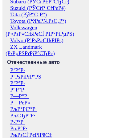
Subaru (РЎСѓР±Р°СЂСѓ)
Suzuki (РЎСѓР·СѓРєРё)
Tata (РўР°С‚Р°)
Toyota (РўРѕР№РѕС‚Р°)
Volkswagen
(Р¤РѕР»СЊРєСЃРІР°РіРµРЅ)
Volvo (Р’РѕР»СЊРІРѕ)
ZX Landmark
(Р›РµРЅРґРјР°СЂРє)
Отечественные авто
Р‘Р°Р·
Р‘РѕРіРґР°РЅ
Р’Р°Р·
Р“Р°Р·
Р—Р°Р·
Р—РёР»
РљР°РјР°Р·
РљСЂР°Р·
Р›Р°Р·
РњР°Р·
РњРѕСЃРєРІРёС‡