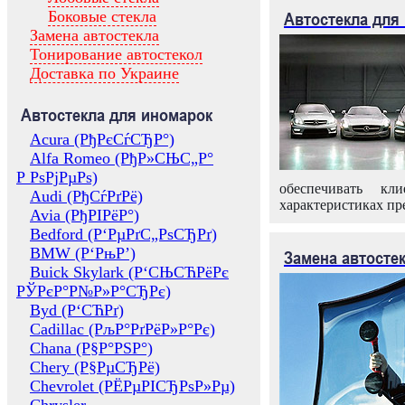
Боковые стекла
Автостекла для
Замена автостекла
Тонирование автостекол
Доставка по Украине
Автостекла для иномарок
Acura (РђРєСѓСЂР°)
Alfa Romeo (РђР»СЊС„Р°
Р РѕРјРµРѕ)
обеспечивать кл
Audi (РђСѓРґРё)
характеристиках пр
Avia (РђРІРёР°)
Bedford (Р‘РµРґС„РѕСЂРґ)
BMW (Р‘РњР’)
Замена автосте
Buick Skylark (Р‘СЊСЋРёРє
РЎРєР°Р№Р»Р°СЂРє)
Byd (Р‘СЋРґ)
Cadillac (РљР°РґРёР»Р°Рє)
Chana (Р§Р°РЅР°)
Chery (Р§РµСЂРё)
Chevrolet (РЁРµРІСЂРѕР»Рµ)