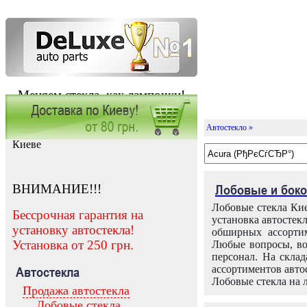
Меняем стекла, как лампочки!
Автостекло »
Заказать установку автостекла в
Киеве
ВНИМАНИЕ!!!
Лобовые и боко
Лобовые стекла Кие
Бессрочная гарантия на
установка автостек
установку автостекла!
обширных ассортим
Установка от 250 грн.
Любые вопросы, во
персонал. На скла
ассортиментов автос
Автостекла
Лобовые стекла на 
Продажа автостекла
Лобовые стекла