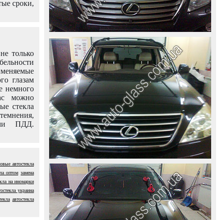
тые сроки,
не только
абельности
именяемые
го глазам
е немного
ас можно
вые стекла
темнения,
ями ПДД.
овые автостекла
кла оптом
замена
екла на иномарки
тостекла украина
текла
автостекла