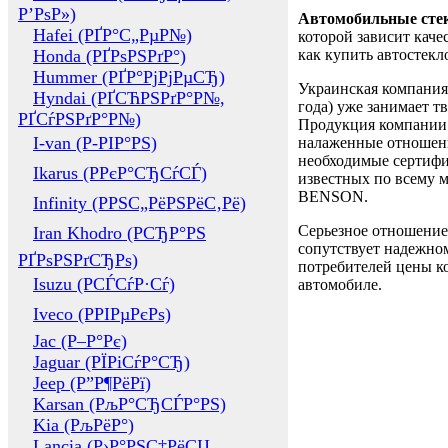
Р’РѕР»)
Автомобильные сте
Hafei (РҐР°С„РµР№)
которой зависит каче
Honda (РҐРѕРЅРґР°)
как купить автостек
Hummer (РҐР°РјРјРµСЂ)
Украинская компания 
Hyndai (РҐСЋРЅРґР°Р№,
года) уже занимает т
РҐСѓРЅРґР°Р№)
Продукция компании 
I-van (Р-РІР°РЅ)
налаженные отношени
необходимые сертифи
Ikarus (РРєР°СЂСѓСЃ)
известных по всему ми
BENSON.
Infinity (РРЅС„РёРЅРёС‚Рё)
Серьезное отношение
Iran Khodro (РСЂР°РЅ
сопутствует надежном
РҐРѕРЅРґСЂРѕ)
потребителей цены ко
Isuzu (РСЃСѓР·Сѓ)
автомобиле.
Iveco (РРІРµРєРѕ)
Jac (Р–Р°Рє)
Jaguar (РЇРіСѓР°СЂ)
Jeep (Р”Р¶РёРї)
Karsan (РљР°СЂСЃР°РЅ)
Kia (РљРёР°)
Lancia (Р›Р°РЅС‡РёСЏ,