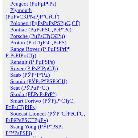
Peugeot (РџРµР¶Рѕ)
Plymouth
(РџР»СЌР№РјР°СѓСЃ)
Polonez (РџРѕР»РѕРЅРµС‚СЃ)
Pontiac (РџРѕРЅС‚РёР°Рє)
Porsche (РџРѕСЂС€Рµ)
Proton (РџСЂРѕС‚РѕРЅ)
Range Rover (Р РµРЅРґР¶
Р РѕРІРµСЂ)
Renault (Р РµРЅРѕ)
Rover (Р РѕРІРµСЂ)
Saab (РЎР°Р°Р±)
Scania (РЎРєР°РЅРёСЏ)
Seat (РЎРµР°С‚)
Skoda (РЁРєРѕРґР°)
Smart Fortwo (РЎРјР°СЂС‚
Р¤РѕСЂРІРѕ)
Soueast Lioncel (РЎР°СѓРёСЃС‚
Р›РёРѕРЅСЃРµР»)
Ssang Yong (РЎР°РЅРі
Р™РѕРЅРі)