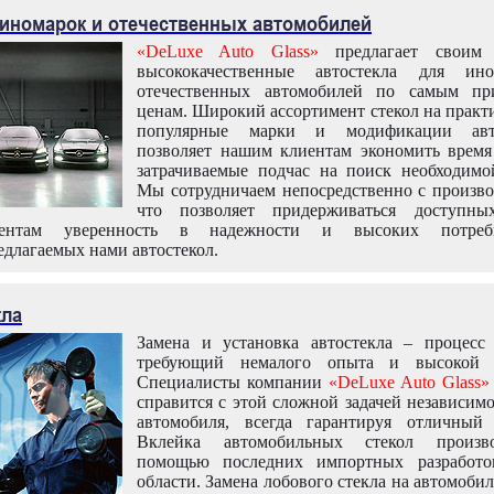
 иномарок и отечественных автомобилей
«DeLuxe Auto Glass»
предлагает своим 
высококачественные автостекла для ин
отечественных автомобилей по самым пр
ценам. Широкий ассортимент стекол на практ
популярные марки и модификации авт
позволяет нашим клиентам экономить время
затрачиваемые подчас на поиск необходимо
Мы сотрудничаем непосредственно с произво
что позволяет придерживаться доступн
иентам уверенность в надежности и высоких потреби
едлагаемых нами автостекол.
кла
Замена и установка автостекла – процесс
требующий немалого опыта и высокой т
Специалисты компании
«DeLuxe Auto Glass»
справится с этой сложной задачей независим
автомобиля, всегда гарантируя отличный р
Вклейка автомобильных стекол произв
помощью последних импортных разработо
области. Замена лобового стекла на автомоби