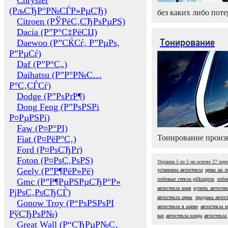
Chrysler
(РљСЂР°Р№СЃР»РµСЂ)
без каких либо поте
Citroen (РЎРёС‚СЂРѕРµРЅ)
Dacia (Р”Р°С‡РёСЏ)
Тонирование
Daewoo (Р”СЌСѓ, Р”РµРѕ,
Р”РµСѓ)
Daf (Р”Р°С„)
Daihatsu (Р”Р°Р№С…
Р°С‚СЃСѓ)
Dodge (Р”РѕРґР¶)
Dong Feng (Р”РѕРЅРі
Р¤РµРЅРі)
Faw (Р¤Р°РІ)
Тонирование произв
Fiat (Р¤РёР°С‚)
Ford (Р¤РѕСЂРґ)
Foton (Р¤РѕС‚РѕРЅ)
Украина
5
из
5
на основе
27
оце
Geely (Р”Р¶РёР»Рё)
установка автостекла
цены на л
лобовые стекла pilkington
лобо
Gmc (Р”Р¶РµРЅРµСЂР°Р»
автостекла киев
купить автостек
РјРѕС‚РѕСЂСЃ)
автостекла цены
продажа автос
Gonow Troy (Р“РѕРЅРѕРІ
автостекла в киеве
автостекла 
РўСЂРѕР№)
ваз
автостекла хонда
автостекла
Great Wall (Р“СЂРµР№С‚