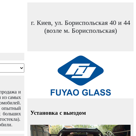
г. Киев, ул. Бориспольская 40 и 44
(возле м. Бориспольская)
 продажа и
н из самых
омобилей.
ш опытный
Установка с выездом
х больших
тостекла).
обили.