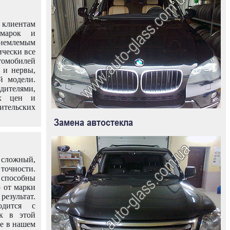
клиентам
омарок и
иемлемым
ически все
омобилей
 и нервы,
й модели.
дителями,
ых цен и
тельских
Замена автостекла
 сложный,
очности.
способны
о от марки
езультат.
одится с
к в этой
ле в нашем