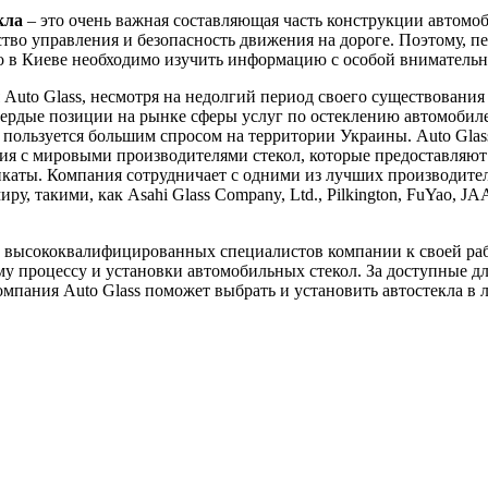
кла
– это очень важная составляющая часть конструкции автомоб
ство управления и безопасность движения на дороге. Поэтому, пе
ло в Киеве необходимо изучить информацию с особой вниматель
Auto Glass, несмотря на недолгий период своего существования 
вердые позиции на рынке сферы услуг по остеклению автомобил
пользуется большим спросом на территории Украины. Auto Glas
я с мировыми производителями стекол, которые предоставляют
каты. Компания сотрудничает с одними из лучших производител
ру, такими, как Asahi Glass Company, Ltd., Pilkington, FuYao, J
 высококвалифицированных специалистов компании к своей ра
у процессу и установки автомобильных стекол. За доступные д
мпания Auto Glass поможет выбрать и установить автостекла в