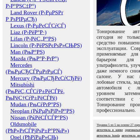
Р›Р°РЅС‡Р°)
Land Rover (Р›РµРЅРґ
Р РѕРІРµСЂ)
Lexus (Р›РµРєСЃСѓСЃ)
Тонирование авт
Liaz (Р›РёР°Р·)
сегодня не толь
Lifan (Р›РёС„Р°РЅ)
средство повышени
Lincoln (Р›РёРЅРєРѕР»СЊРЅ)
эксплуатации. Сов
Man (РњР°РЅ)
применяемые для
Mazda (РњР°Р·РґР°)
барьером для 
Mercedes
ультрафиолета, ул
даже немного сни
(РњРµСЂСЃРµРґРµСЃ)
салоне. У нас м
Mercury (РњРµСЂРєСѓСЂРё)
лобовые стекла, за
Mitsubishi
автомобиля с л
(РњРёС‚СЃСѓР±РёСЃРё,
уровнем затем
РњРёС†СѓР±РёСЃРё)
соответствии с 
Mudan (РњСѓРґР°РЅ)
Тонирование про
профессионально.
Neoplan (РќРµРѕРїР»Р°РЅ)
Nissan (РќРёСЃСЃР°РЅ)
Oldsmobile
Украина
5
из
5
на основе
27
оце
(РћР»РґСЃРјРѕР±Р°Р№Р»)
автостекла в киеве
оригинальн
автостекла honda
автостекла и
Opel (РћРїРµР»СЊ)