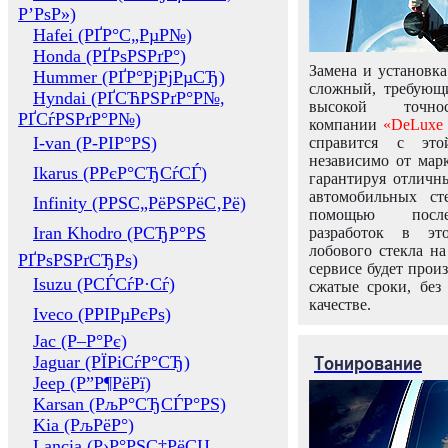
Р’РѕР»)
Hafei (РҐР°С„РµР№)
Honda (РҐРѕРЅРґР°)
Замена и установка
Hummer (РҐР°РјРјРµСЂ)
сложный, требующ
Hyndai (РҐСЋРЅРґР°Р№,
высокой точно
РҐСѓРЅРґР°Р№)
компании
«DeLuxe 
I-van (Р-РІР°РЅ)
справится с это
независимо от марк
Ikarus (РРєР°СЂСѓСЃ)
гарантируя отличны
автомобильных ст
Infinity (РРЅС„РёРЅРёС‚Рё)
помощью посл
Iran Khodro (РСЂР°РЅ
разработок в эт
лобового стекла н
РҐРѕРЅРґСЂРѕ)
сервисе будет прои
Isuzu (РСЃСѓР·Сѓ)
сжатые сроки, без
качестве.
Iveco (РРІРµРєРѕ)
Jac (Р–Р°Рє)
Тонирование
Jaguar (РЇРіСѓР°СЂ)
Jeep (Р”Р¶РёРї)
Karsan (РљР°СЂСЃР°РЅ)
Kia (РљРёР°)
Lancia (Р›Р°РЅС‡РёСЏ,