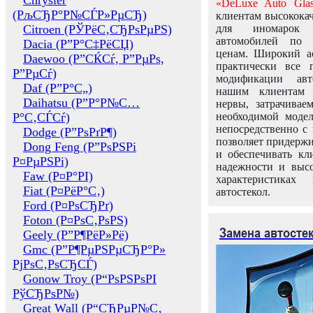
Chrysler
«DeLuxe Auto Glas
(РљСЂР°Р№СЃР»РµСЂ)
клиентам высококач
Citroen (РЎРёС‚СЂРѕРµРЅ)
для иномарок 
автомобилей по
Dacia (Р”Р°С‡РёСЏ)
ценам. Широкий ас
Daewoo (Р”СЌСѓ, Р”РµРѕ,
практически все 
Р”РµСѓ)
модификации авт
Daf (Р”Р°С„)
нашим клиентам 
Daihatsu (Р”Р°Р№С…
нервы, затрачивае
Р°С‚СЃСѓ)
необходимой моде
непосредственно с 
Dodge (Р”РѕРґР¶)
позволяет придержи
Dong Feng (Р”РѕРЅРі
и обеспечивать кл
Р¤РµРЅРі)
надежности и высо
Faw (Р¤Р°РІ)
характеристиках
Fiat (Р¤РёР°С‚)
автостекол.
Ford (Р¤РѕСЂРґ)
Foton (Р¤РѕС‚РѕРЅ)
Замена автосте
Geely (Р”Р¶РёР»Рё)
Gmc (Р”Р¶РµРЅРµСЂР°Р»
РјРѕС‚РѕСЂСЃ)
Gonow Troy (Р“РѕРЅРѕРІ
РўСЂРѕР№)
Great Wall (Р“СЂРµР№С‚