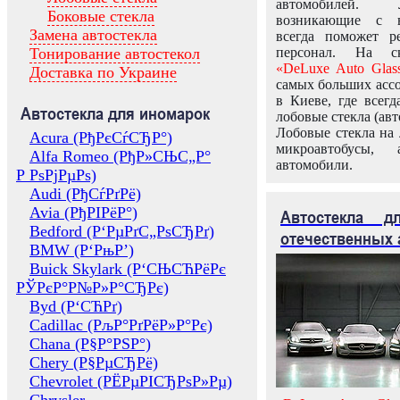
автомобилей.
Боковые стекла
возникающие с в
Замена автостекла
всегда поможет 
Тонирование автостекол
персонал. На ск
«DeLuxe Auto Glas
Доставка по Украине
самых больших ассо
в Киеве, где всег
Автостекла для иномарок
лобовые стекла (авт
Лобовые стекла на 
Acura (РђРєСѓСЂР°)
микроавтобусы, 
Alfa Romeo (РђР»СЊС„Р°
автомобили.
Р РѕРјРµРѕ)
Audi (РђСѓРґРё)
Avia (РђРІРёР°)
Автостекла 
Bedford (Р‘РµРґС„РѕСЂРґ)
отечественных 
BMW (Р‘РњР’)
Buick Skylark (Р‘СЊСЋРёРє
РЎРєР°Р№Р»Р°СЂРє)
Byd (Р‘СЋРґ)
Cadillac (РљР°РґРёР»Р°Рє)
Chana (Р§Р°РЅР°)
Chery (Р§РµСЂРё)
Chevrolet (РЁРµРІСЂРѕР»Рµ)