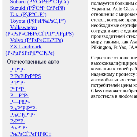
Subaru (РЎСѓР±Р°СЂСѓ)
пользуется большим 
Suzuki (РЎСѓР·СѓРєРё)
Украины. Auto Glass
Tata (РўР°С‚Р°)
отношения с мировы
стекол, которые пред
Toyota (РўРѕР№РѕС‚Р°)
необходимые сертиф
Volkswagen
сотрудничает с одни
(Р¤РѕР»СЊРєСЃРІР°РіРµРЅ)
производителей стекл
Volvo (Р’РѕР»СЊРІРѕ)
миру, такими, как Asa
ZX Landmark
Pilkington, FuYao, 
(Р›РµРЅРґРјР°СЂРє)
Серьезное отношение
Отечественные авто
высококвалифициров
компании к своей раб
Р‘Р°Р·
надежному процессу 
Р‘РѕРіРґР°РЅ
автомобильных стекол
Р’Р°Р·
потребителей цены к
Р“Р°Р·
Glass поможет выбрат
Р—Р°Р·
автостекла в любом а
Р—РёР»
РљР°РјР°Р·
РљСЂР°Р·
Р›Р°Р·
РњР°Р·
РњРѕСЃРєРІРёС‡