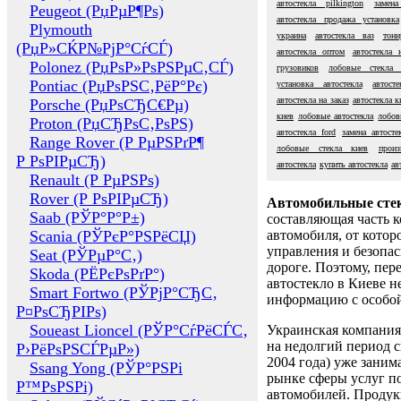
автостекла pilkington
замена
Peugeot (РџРµР¶Рѕ)
автостекла продажа установка
Plymouth
украина
автостекла ваз
тони
(РџР»СЌР№РјР°СѓСЃ)
автостекла оптом
автостекла 
Polonez (РџРѕР»РѕРЅРµС‚СЃ)
грузовиков
лобовые стекла
Pontiac (РџРѕРЅС‚РёР°Рє)
установка автостекла
автост
автостекла на заказ
автостекла к
Porsche (РџРѕСЂС€Рµ)
киев
лобовые автостекла
лобов
Proton (РџСЂРѕС‚РѕРЅ)
автостекла ford
замена автосте
Range Rover (Р РµРЅРґР¶
лобовые стекла киев
произ
Р РѕРІРµСЂ)
автостекла
купить автостекла
ав
Renault (Р РµРЅРѕ)
Rover (Р РѕРІРµСЂ)
Автомобильные сте
Saab (РЎР°Р°Р±)
составляющая часть 
Scania (РЎРєР°РЅРёСЏ)
автомобиля, от котор
управления и безопа
Seat (РЎРµР°С‚)
дороге. Поэтому, пере
Skoda (РЁРєРѕРґР°)
автостекло в Киеве н
Smart Fortwo (РЎРјР°СЂС‚
информацию с особо
Р¤РѕСЂРІРѕ)
Soueast Lioncel (РЎР°СѓРёСЃС‚
Украинская компания 
на недолгий период с
Р›РёРѕРЅСЃРµР»)
2004 года) уже заним
Ssang Yong (РЎР°РЅРі
рынке сферы услуг п
Р™РѕРЅРі)
автомобилей. Проду