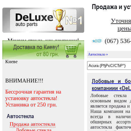
Продажа и у
Уточня
цены
(067) 536
Меняем стекла, как лампочки!
Автостекло »
Заказать установку автостекла в
Киеве
ВНИМАНИЕ!!!
Лобовые и бо
компаниии «DeL
Бессрочная гарантия на
Лобовые стекла
установку автостекла!
основным видом д
Установка от 250 грн.
является продажа и 
Наша компания на 
Автостекла
всегда в налич
обширных ассорт
Продажа автостекла
автостекла факти
Лобовые стекла