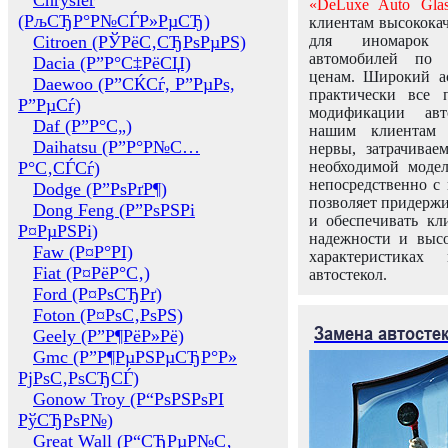
Chrysler
«DeLuxe Auto Glas
(РљСЂР°Р№СЃР»РµСЂ)
клиентам высококач
Citroen (РЎРёС‚СЂРѕРµРЅ)
для иномарок 
автомобилей по
Dacia (Р”Р°С‡РёСЏ)
ценам. Широкий ас
Daewoo (Р”СЌСѓ, Р”РµРѕ,
практически все 
Р”РµСѓ)
модификации авт
Daf (Р”Р°С„)
нашим клиентам 
Daihatsu (Р”Р°Р№С…
нервы, затрачивае
Р°С‚СЃСѓ)
необходимой моде
непосредственно с 
Dodge (Р”РѕРґР¶)
позволяет придержи
Dong Feng (Р”РѕРЅРі
и обеспечивать кл
Р¤РµРЅРі)
надежности и высо
Faw (Р¤Р°РІ)
характеристиках
Fiat (Р¤РёР°С‚)
автостекол.
Ford (Р¤РѕСЂРґ)
Foton (Р¤РѕС‚РѕРЅ)
Замена автосте
Geely (Р”Р¶РёР»Рё)
Gmc (Р”Р¶РµРЅРµСЂР°Р»
РјРѕС‚РѕСЂСЃ)
Gonow Troy (Р“РѕРЅРѕРІ
РўСЂРѕР№)
Great Wall (Р“СЂРµР№С‚