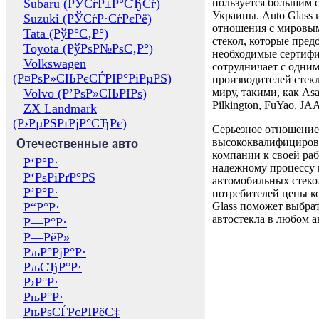
Subaru (РЎСѓР±Р°СЂСѓ)
пользуется большим 
Украины. Auto Glass
Suzuki (РЎСѓР·СѓРєРё)
отношения с мировы
Tata (РўР°С‚Р°)
стекол, которые пред
Toyota (РўРѕР№РѕС‚Р°)
необходимые сертиф
Volkswagen
сотрудничает с одни
(Р¤РѕР»СЊРєСЃРІР°РіРµРЅ)
производителей стекл
Volvo (Р’РѕР»СЊРІРѕ)
миру, такими, как Asa
Pilkington, FuYao, 
ZX Landmark
(Р›РµРЅРґРјР°СЂРє)
Серьезное отношение
Отечественные авто
высококвалифициров
компании к своей раб
Р‘Р°Р·
надежному процессу 
Р‘РѕРіРґР°РЅ
автомобильных стекол
Р’Р°Р·
потребителей цены к
Р“Р°Р·
Glass поможет выбрат
автостекла в любом а
Р—Р°Р·
Р—РёР»
РљР°РјР°Р·
РљСЂР°Р·
Р›Р°Р·
РњР°Р·
РњРѕСЃРєРІРёС‡