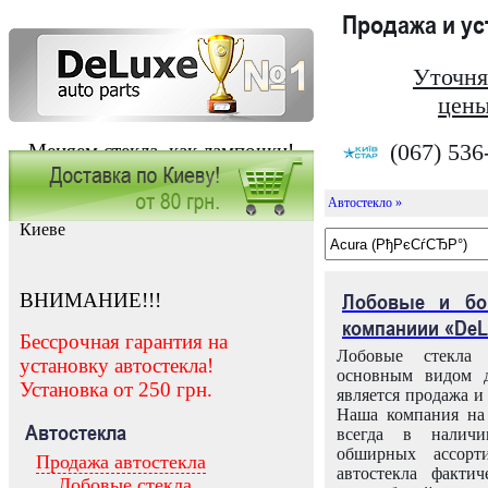
Продажа и у
Уточня
цены
(067) 536
Меняем стекла, как лампочки!
Автостекло »
Заказать установку автостекла в
Киеве
ВНИМАНИЕ!!!
Лобовые и бо
компаниии «DeL
Бессрочная гарантия на
Лобовые стекла
установку автостекла!
основным видом д
Установка от 250 грн.
является продажа и 
Наша компания на 
Автостекла
всегда в налич
обширных ассорт
Продажа автостекла
автостекла факти
Лобовые стекла