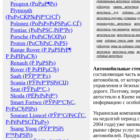
оригинальные автостекла
лобовы
Peugeot (РџРµР¶Рѕ)
pilkington
замена автостекла
Plymouth
автостекла xyg
лобовые сте
(РџР»СЌР№РјР°СѓСЃ)
автостекла продажа установка
к
Polonez (РџРѕР»РѕРЅРµС‚СЃ)
производство автостекла
авт
Pontiac (РџРѕРЅС‚РёР°Рє)
автостекла для иномарок
автост
автостекла ваз
автостекла на ин
Porsche (РџРѕСЂС€Рµ)
киев
лобовые стекла киев
тон
Proton (РџСЂРѕС‚РѕРЅ)
pilkington
цены на лобовые стек
Range Rover (Р РµРЅРґР¶
автостекла
автостекла цены
ав
Р РѕРІРµСЂ)
лобовые автостекла
Renault (Р РµРЅРѕ)
Автомобильные сте
Rover (Р РѕРІРµСЂ)
составляющая часть 
Saab (РЎР°Р°Р±)
автомобиля, от котор
Scania (РЎРєР°РЅРёСЏ)
управления и безопа
Seat (РЎРµР°С‚)
дороге. Поэтому, пере
Skoda (РЁРєРѕРґР°)
автостекло в Киеве н
Smart Fortwo (РЎРјР°СЂС‚
информацию с особо
Р¤РѕСЂРІРѕ)
Украинская компания 
Soueast Lioncel (РЎР°СѓРёСЃС‚
на недолгий период с
Р›РёРѕРЅСЃРµР»)
2004 года) уже заним
Ssang Yong (РЎР°РЅРі
рынке сферы услуг п
Р™РѕРЅРі)
автомобилей. Проду