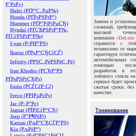
Р’РѕР»)
Hafei (РҐР°С„РµР№)
Honda (РҐРѕРЅРґР°)
Замена и установка
Hummer (РҐР°РјРјРµСЂ)
сложный, требующ
Hyndai (РҐСЋРЅРґР°Р№,
высокой точно
РҐСѓРЅРґР°Р№)
компании
«DeLuxe 
I-van (Р-РІР°РЅ)
справится с это
независимо от марк
Ikarus (РРєР°СЂСѓСЃ)
гарантируя отличны
автомобильных ст
Infinity (РРЅС„РёРЅРёС‚Рё)
помощью посл
Iran Khodro (РСЂР°РЅ
разработок в эт
лобового стекла н
РҐРѕРЅРґСЂРѕ)
сервисе будет прои
Isuzu (РСЃСѓР·Сѓ)
сжатые сроки, без
качестве.
Iveco (РРІРµРєРѕ)
Jac (Р–Р°Рє)
Тонирование
Jaguar (РЇРіСѓР°СЂ)
Jeep (Р”Р¶РёРї)
Karsan (РљР°СЂСЃР°РЅ)
Kia (РљРёР°)
Lancia (Р›Р°РЅС‡РёСЏ,