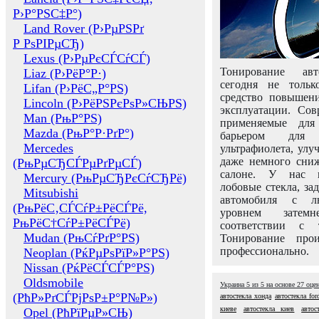
Р›Р°РЅС‡Р°)
Land Rover (Р›РµРЅРґ
Р РѕРІРµСЂ)
Lexus (Р›РµРєСЃСѓСЃ)
Тонирование авт
Liaz (Р›РёР°Р·)
сегодня не толь
Lifan (Р›РёС„Р°РЅ)
средство повышени
Lincoln (Р›РёРЅРєРѕР»СЊРЅ)
эксплуатации. Сов
Man (РњР°РЅ)
применяемые для
Mazda (РњР°Р·РґР°)
барьером для 
Mercedes
ультрафиолета, ул
даже немного сни
(РњРµСЂСЃРµРґРµСЃ)
салоне. У нас м
Mercury (РњРµСЂРєСѓСЂРё)
лобовые стекла, за
Mitsubishi
автомобиля с л
(РњРёС‚СЃСѓР±РёСЃРё,
уровнем затем
РњРёС†СѓР±РёСЃРё)
соответствии с 
Mudan (РњСѓРґР°РЅ)
Тонирование про
профессионально.
Neoplan (РќРµРѕРїР»Р°РЅ)
Nissan (РќРёСЃСЃР°РЅ)
Oldsmobile
Украина
5
из
5
на основе
27
оце
(РћР»РґСЃРјРѕР±Р°Р№Р»)
автостекла хонда
автостекла for
киеве
автостекла киев
автос
Opel (РћРїРµР»СЊ)