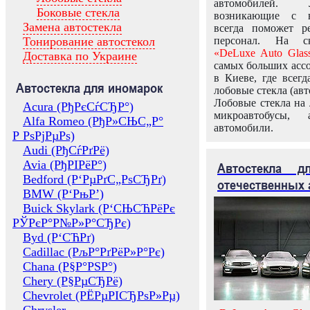
автомобилей.
Боковые стекла
возникающие с в
Замена автостекла
всегда поможет 
Тонирование автостекол
персонал. На ск
«DeLuxe Auto Glas
Доставка по Украине
самых больших ассо
в Киеве, где всег
Автостекла для иномарок
лобовые стекла (авт
Лобовые стекла на 
Acura (РђРєСѓСЂР°)
микроавтобусы, 
Alfa Romeo (РђР»СЊС„Р°
автомобили.
Р РѕРјРµРѕ)
Audi (РђСѓРґРё)
Avia (РђРІРёР°)
Автостекла 
Bedford (Р‘РµРґС„РѕСЂРґ)
отечественных 
BMW (Р‘РњР’)
Buick Skylark (Р‘СЊСЋРёРє
РЎРєР°Р№Р»Р°СЂРє)
Byd (Р‘СЋРґ)
Cadillac (РљР°РґРёР»Р°Рє)
Chana (Р§Р°РЅР°)
Chery (Р§РµСЂРё)
Chevrolet (РЁРµРІСЂРѕР»Рµ)