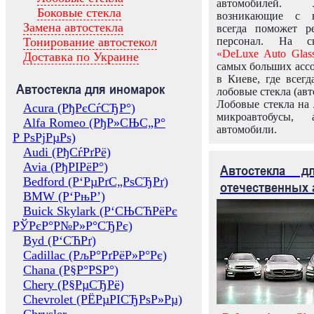
автомобилей.
Боковые стекла
возникающие с в
Замена автостекла
всегда поможет 
Тонирование автостекол
персонал. На ск
«DeLuxe Auto Glas
Доставка по Украине
самых больших ассо
в Киеве, где всег
Автостекла для иномарок
лобовые стекла (авт
Лобовые стекла на 
Acura (РђРєСѓСЂР°)
микроавтобусы, 
Alfa Romeo (РђР»СЊС„Р°
автомобили.
Р РѕРјРµРѕ)
Audi (РђСѓРґРё)
Avia (РђРІРёР°)
Автостекла 
Bedford (Р‘РµРґС„РѕСЂРґ)
отечественных 
BMW (Р‘РњР’)
Buick Skylark (Р‘СЊСЋРёРє
РЎРєР°Р№Р»Р°СЂРє)
Byd (Р‘СЋРґ)
Cadillac (РљР°РґРёР»Р°Рє)
Chana (Р§Р°РЅР°)
Chery (Р§РµСЂРё)
Chevrolet (РЁРµРІСЂРѕР»Рµ)