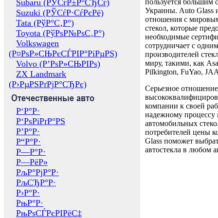
Subaru (РЎСѓР±Р°СЂСѓ)
пользуется большим 
Украины. Auto Glass
Suzuki (РЎСѓР·СѓРєРё)
отношения с мировы
Tata (РўР°С‚Р°)
стекол, которые пред
Toyota (РўРѕР№РѕС‚Р°)
необходимые сертиф
Volkswagen
сотрудничает с одни
(Р¤РѕР»СЊРєСЃРІР°РіРµРЅ)
производителей стекл
Volvo (Р’РѕР»СЊРІРѕ)
миру, такими, как Asa
Pilkington, FuYao, 
ZX Landmark
(Р›РµРЅРґРјР°СЂРє)
Серьезное отношение
Отечественные авто
высококвалифициров
компании к своей раб
Р‘Р°Р·
надежному процессу 
Р‘РѕРіРґР°РЅ
автомобильных стекол
Р’Р°Р·
потребителей цены к
Р“Р°Р·
Glass поможет выбрат
автостекла в любом а
Р—Р°Р·
Р—РёР»
РљР°РјР°Р·
РљСЂР°Р·
Р›Р°Р·
РњР°Р·
РњРѕСЃРєРІРёС‡