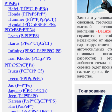
Р’РѕР»)
Hafei (РҐР°С„РµР№)
Honda (РҐРѕРЅРґР°)
Замена и установка
Hummer (РҐР°РјРјРµСЂ)
сложный, требующ
Hyndai (РҐСЋРЅРґР°Р№,
высокой точно
РҐСѓРЅРґР°Р№)
компании
«DeLuxe 
I-van (Р-РІР°РЅ)
справится с это
независимо от марк
Ikarus (РРєР°СЂСѓСЃ)
гарантируя отличны
автомобильных ст
Infinity (РРЅС„РёРЅРёС‚Рё)
помощью посл
Iran Khodro (РСЂР°РЅ
разработок в эт
лобового стекла н
РҐРѕРЅРґСЂРѕ)
сервисе будет прои
Isuzu (РСЃСѓР·Сѓ)
сжатые сроки, без
качестве.
Iveco (РРІРµРєРѕ)
Jac (Р–Р°Рє)
Тонирование
Jaguar (РЇРіСѓР°СЂ)
Jeep (Р”Р¶РёРї)
Karsan (РљР°СЂСЃР°РЅ)
Kia (РљРёР°)
Lancia (Р›Р°РЅС‡РёСЏ,