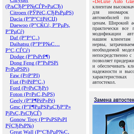
Chrysler
«DeLuxe Auto Glas
(РљСЂР°Р№СЃР»РµСЂ)
клиентам высококач
Citroen (РЎРёС‚СЂРѕРµРЅ)
для иномарок 
автомобилей по
Dacia (Р”Р°С‡РёСЏ)
ценам. Широкий ас
Daewoo (Р”СЌСѓ, Р”РµРѕ,
практически все 
Р”РµСѓ)
модификации авт
Daf (Р”Р°С„)
нашим клиентам 
Daihatsu (Р”Р°Р№С…
нервы, затрачивае
Р°С‚СЃСѓ)
необходимой моде
непосредственно с 
Dodge (Р”РѕРґР¶)
позволяет придержи
Dong Feng (Р”РѕРЅРі
и обеспечивать кл
Р¤РµРЅРі)
надежности и высо
Faw (Р¤Р°РІ)
характеристиках
Fiat (Р¤РёР°С‚)
автостекол.
Ford (Р¤РѕСЂРґ)
Foton (Р¤РѕС‚РѕРЅ)
Замена автосте
Geely (Р”Р¶РёР»Рё)
Gmc (Р”Р¶РµРЅРµСЂР°Р»
РјРѕС‚РѕСЂСЃ)
Gonow Troy (Р“РѕРЅРѕРІ
РўСЂРѕР№)
Great Wall (Р“СЂРµР№С‚