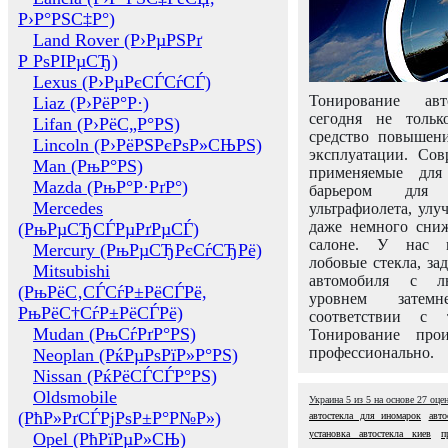
Р›Р°РЅС‡Р°)
Land Rover (Р›РµРЅРґ
Р РѕРІРµСЂ)
Lexus (Р›РµРєСЃСѓСЃ)
Тонирование авт
Liaz (Р›РёР°Р·)
сегодня не толь
Lifan (Р›РёС„Р°РЅ)
средство повышени
Lincoln (Р›РёРЅРєРѕР»СЊРЅ)
эксплуатации. Сов
Man (РњР°РЅ)
применяемые для
Mazda (РњР°Р·РґР°)
барьером для 
Mercedes
ультрафиолета, ул
даже немного сни
(РњРµСЂСЃРµРґРµСЃ)
салоне. У нас м
Mercury (РњРµСЂРєСѓСЂРё)
лобовые стекла, за
Mitsubishi
автомобиля с л
(РњРёС‚СЃСѓР±РёСЃРё,
уровнем затем
РњРёС†СѓР±РёСЃРё)
соответствии с 
Mudan (РњСѓРґР°РЅ)
Тонирование про
профессионально.
Neoplan (РќРµРѕРїР»Р°РЅ)
Nissan (РќРёСЃСЃР°РЅ)
Oldsmobile
Украина
5
из
5
на основе
27
оце
(РћР»РґСЃРјРѕР±Р°Р№Р»)
автостекла для иномарок
авто
установка автостекла киев
п
Opel (РћРїРµР»СЊ)