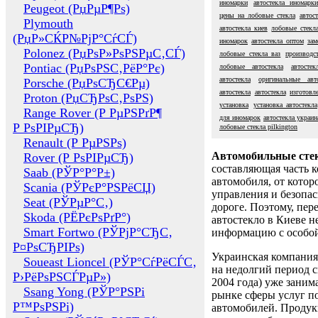
иномарки
автостекла иномарки
Peugeot (РџРµР¶Рѕ)
цены на лобовые стекла
автос
Plymouth
автостекла киев
лобовые стекл
(РџР»СЌР№РјР°СѓСЃ)
иномарок
автостекла оптом
зам
Polonez (РџРѕР»РѕРЅРµС‚СЃ)
лобовые стекла ваз
производс
Pontiac (РџРѕРЅС‚РёР°Рє)
лобовые автостекла
автосте
автостекла
оригинальные авто
Porsche (РџРѕСЂС€Рµ)
автостекла
автостекла
изготовл
Proton (РџСЂРѕС‚РѕРЅ)
установка
установка автостекла
Range Rover (Р РµРЅРґР¶
для иномарок
автостекла украин
Р РѕРІРµСЂ)
лобовые стекла pilkington
Renault (Р РµРЅРѕ)
Автомобильные сте
Rover (Р РѕРІРµСЂ)
составляющая часть 
Saab (РЎР°Р°Р±)
автомобиля, от котор
Scania (РЎРєР°РЅРёСЏ)
управления и безопа
Seat (РЎРµР°С‚)
дороге. Поэтому, пере
Skoda (РЁРєРѕРґР°)
автостекло в Киеве н
Smart Fortwo (РЎРјР°СЂС‚
информацию с особо
Р¤РѕСЂРІРѕ)
Украинская компания 
Soueast Lioncel (РЎР°СѓРёСЃС‚
на недолгий период с
Р›РёРѕРЅСЃРµР»)
2004 года) уже заним
Ssang Yong (РЎР°РЅРі
рынке сферы услуг п
Р™РѕРЅРі)
автомобилей. Проду