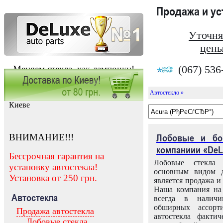
Продажа и у
Уточня
цены
(067) 536
Меняем стекла, как лампочки!
Автостекло »
Заказать установку автостекла в
Киеве
ВНИМАНИЕ!!!
Лобовые и бо
компаниии «DeL
Бессрочная гарантия на
Лобовые стекла
установку автостекла!
основным видом д
Установка от 250 грн.
является продажа и 
Наша компания на 
Автостекла
всегда в налич
обширных ассорт
Продажа автостекла
автостекла факти
Лобовые стекла