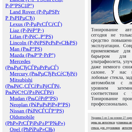
Р›Р°РЅС‡Р°)
Land Rover (Р›РµРЅРґ
Р РѕРІРµСЂ)
Lexus (Р›РµРєСЃСѓСЃ)
Тонирование авт
Liaz (Р›РёР°Р·)
сегодня не толь
Lifan (Р›РёС„Р°РЅ)
средство повышени
Lincoln (Р›РёРЅРєРѕР»СЊРЅ)
эксплуатации. Сов
Man (РњР°РЅ)
применяемые для
Mazda (РњР°Р·РґР°)
барьером для 
Mercedes
ультрафиолета, ул
даже немного сни
(РњРµСЂСЃРµРґРµСЃ)
салоне. У нас м
Mercury (РњРµСЂРєСѓСЂРё)
лобовые стекла, за
Mitsubishi
автомобиля с л
(РњРёС‚СЃСѓР±РёСЃРё,
уровнем затем
РњРёС†СѓР±РёСЃРё)
соответствии с 
Mudan (РњСѓРґР°РЅ)
Тонирование про
профессионально.
Neoplan (РќРµРѕРїР»Р°РЅ)
Nissan (РќРёСЃСЃР°РЅ)
Oldsmobile
Украина
5
из
5
на основе
27
оце
(РћР»РґСЃРјРѕР±Р°Р№Р»)
цены на автостекла
установка ав
стекла для грузовиков
автосте
Opel (РћРїРµР»СЊ)