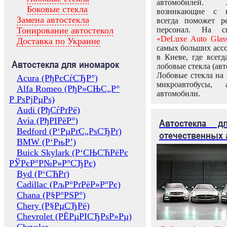
автомобилей.
Боковые стекла
возникающие с в
Замена автостекла
всегда поможет 
Тонирование автостекол
персонал. На ск
«DeLuxe Auto Glas
Доставка по Украине
самых больших ассо
в Киеве, где всег
Автостекла для иномарок
лобовые стекла (авт
Лобовые стекла на 
Acura (РђРєСѓСЂР°)
микроавтобусы, 
Alfa Romeo (РђР»СЊС„Р°
автомобили.
Р РѕРјРµРѕ)
Audi (РђСѓРґРё)
Avia (РђРІРёР°)
Автостекла 
Bedford (Р‘РµРґС„РѕСЂРґ)
отечественных 
BMW (Р‘РњР’)
Buick Skylark (Р‘СЊСЋРёРє
РЎРєР°Р№Р»Р°СЂРє)
Byd (Р‘СЋРґ)
Cadillac (РљР°РґРёР»Р°Рє)
Chana (Р§Р°РЅР°)
Chery (Р§РµСЂРё)
Chevrolet (РЁРµРІСЂРѕР»Рµ)