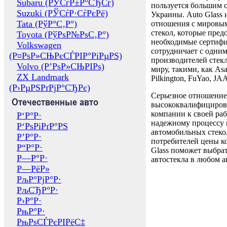
Subaru (РЎСѓР±Р°СЂСѓ)
пользуется большим 
Suzuki (РЎСѓР·СѓРєРё)
Украины. Auto Glass
Tata (РўР°С‚Р°)
отношения с мировы
стекол, которые пред
Toyota (РўРѕР№РѕС‚Р°)
необходимые сертиф
Volkswagen
сотрудничает с одни
(Р¤РѕР»СЊРєСЃРІР°РіРµРЅ)
производителей стекл
Volvo (Р’РѕР»СЊРІРѕ)
миру, такими, как Asa
ZX Landmark
Pilkington, FuYao, 
(Р›РµРЅРґРјР°СЂРє)
Серьезное отношение
Отечественные авто
высококвалифициров
компании к своей раб
Р‘Р°Р·
надежному процессу 
Р‘РѕРіРґР°РЅ
автомобильных стекол
Р’Р°Р·
потребителей цены к
Р“Р°Р·
Glass поможет выбрат
Р—Р°Р·
автостекла в любом а
Р—РёР»
РљР°РјР°Р·
РљСЂР°Р·
Р›Р°Р·
РњР°Р·
РњРѕСЃРєРІРёС‡