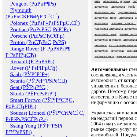
киев
автостекла украина
ло
Peugeot (РџРµР¶Рѕ)
автостекла
автостекла honda
Plymouth
автостекла ford
оригинальные 
(РџР»СЌР№РјР°СѓСЃ)
автостекла пежо
автостекла о
Polonez (РџРѕР»РѕРЅРµС‚СЃ)
автостекла
лобовые стекла 
Pontiac (РџРѕРЅС‚РёР°Рє)
тонировка автостекла
автостек
автостекла киев
замена авто
Porsche (РџРѕСЂС€Рµ)
автостекла иномарок
автостекла
Proton (РџСЂРѕС‚РѕРЅ)
иномарок
изготовление автосте
Range Rover (Р РµРЅРґР¶
автостекла
автостекла иномар
Р РѕРІРµСЂ)
лобовые стекла
цены на лобовые
Renault (Р РµРЅРѕ)
Rover (Р РѕРІРµСЂ)
Автомобильные сте
Saab (РЎР°Р°Р±)
составляющая часть 
Scania (РЎРєР°РЅРёСЏ)
автомобиля, от котор
управления и безопа
Seat (РЎРµР°С‚)
дороге. Поэтому, пере
Skoda (РЁРєРѕРґР°)
автостекло в Киеве н
Smart Fortwo (РЎРјР°СЂС‚
информацию с особо
Р¤РѕСЂРІРѕ)
Soueast Lioncel (РЎР°СѓРёСЃС‚
Украинская компания 
на недолгий период с
Р›РёРѕРЅСЃРµР»)
2004 года) уже заним
Ssang Yong (РЎР°РЅРі
рынке сферы услуг п
Р™РѕРЅРі)
автомобилей. Проду