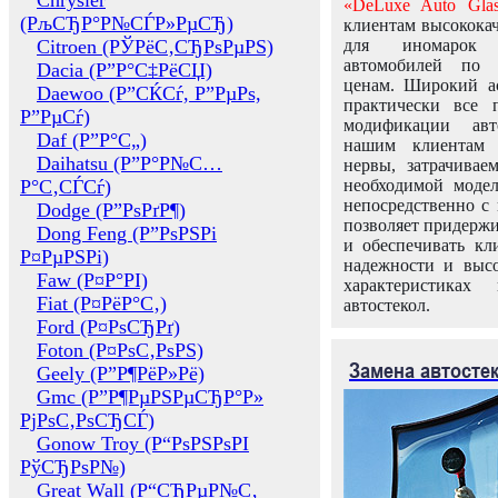
Chrysler
«DeLuxe Auto Glas
(РљСЂР°Р№СЃР»РµСЂ)
клиентам высококач
Citroen (РЎРёС‚СЂРѕРµРЅ)
для иномарок 
автомобилей по
Dacia (Р”Р°С‡РёСЏ)
ценам. Широкий ас
Daewoo (Р”СЌСѓ, Р”РµРѕ,
практически все 
Р”РµСѓ)
модификации авт
Daf (Р”Р°С„)
нашим клиентам 
Daihatsu (Р”Р°Р№С…
нервы, затрачивае
Р°С‚СЃСѓ)
необходимой моде
непосредственно с 
Dodge (Р”РѕРґР¶)
позволяет придержи
Dong Feng (Р”РѕРЅРі
и обеспечивать кл
Р¤РµРЅРі)
надежности и высо
Faw (Р¤Р°РІ)
характеристиках
Fiat (Р¤РёР°С‚)
автостекол.
Ford (Р¤РѕСЂРґ)
Foton (Р¤РѕС‚РѕРЅ)
Замена автосте
Geely (Р”Р¶РёР»Рё)
Gmc (Р”Р¶РµРЅРµСЂР°Р»
РјРѕС‚РѕСЂСЃ)
Gonow Troy (Р“РѕРЅРѕРІ
РўСЂРѕР№)
Great Wall (Р“СЂРµР№С‚