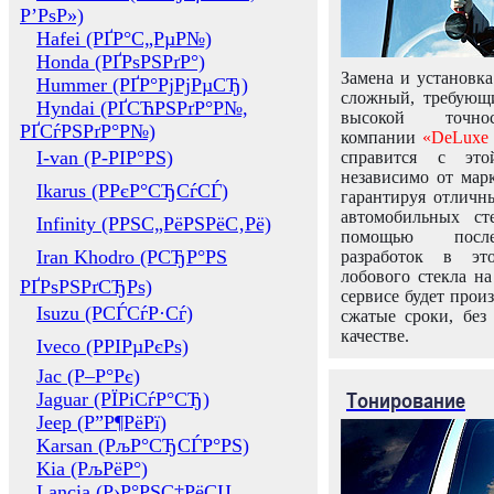
Р’РѕР»)
Hafei (РҐР°С„РµР№)
Honda (РҐРѕРЅРґР°)
Замена и установка
Hummer (РҐР°РјРјРµСЂ)
сложный, требующ
Hyndai (РҐСЋРЅРґР°Р№,
высокой точно
РҐСѓРЅРґР°Р№)
компании
«DeLuxe 
I-van (Р-РІР°РЅ)
справится с это
независимо от марк
Ikarus (РРєР°СЂСѓСЃ)
гарантируя отличны
автомобильных ст
Infinity (РРЅС„РёРЅРёС‚Рё)
помощью посл
Iran Khodro (РСЂР°РЅ
разработок в эт
лобового стекла н
РҐРѕРЅРґСЂРѕ)
сервисе будет прои
Isuzu (РСЃСѓР·Сѓ)
сжатые сроки, без
качестве.
Iveco (РРІРµРєРѕ)
Jac (Р–Р°Рє)
Тонирование
Jaguar (РЇРіСѓР°СЂ)
Jeep (Р”Р¶РёРї)
Karsan (РљР°СЂСЃР°РЅ)
Kia (РљРёР°)
Lancia (Р›Р°РЅС‡РёСЏ,