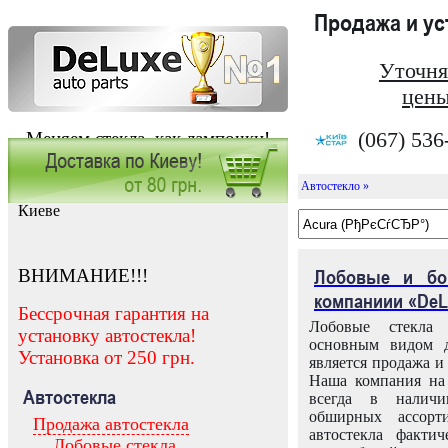
Продажа и у
Уточня
цены
(067) 536
Меняем стекла, как лампочки!
Автостекло »
Заказать установку автостекла в
Киеве
ВНИМАНИЕ!!!
Лобовые и бо
компаниии «DeL
Бессрочная гарантия на
Лобовые стекла
установку автостекла!
основным видом д
Установка от 250 грн.
является продажа и 
Наша компания на 
Автостекла
всегда в налич
обширных ассорт
Продажа автостекла
автостекла факти
Лобовые стекла