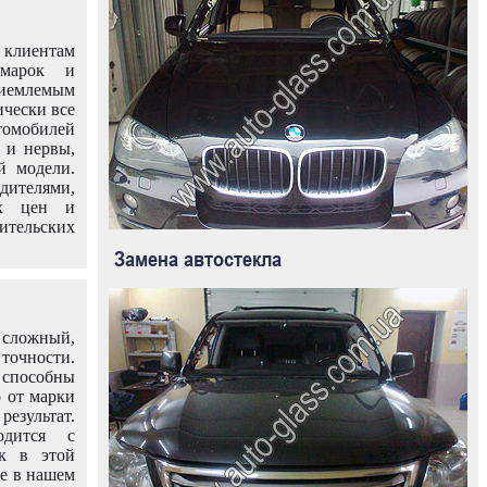
клиентам
омарок и
иемлемым
ически все
омобилей
 и нервы,
й модели.
дителями,
ых цен и
тельских
Замена автостекла
 сложный,
очности.
способны
о от марки
езультат.
одится с
к в этой
ле в нашем