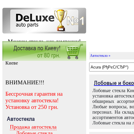
Меняем стекла, как лампочки!
Автостекло »
Заказать установку автостекла в
Киеве
ВНИМАНИЕ!!!
Лобовые и боко
Лобовые стекла Кие
Бессрочная гарантия на
установка автостек
установку автостекла!
обширных ассортим
Установка от 250 грн.
Любые вопросы, во
персонал. На скла
ассортиментов автос
Автостекла
Лобовые стекла на 
Продажа автостекла
Лобовые стекла