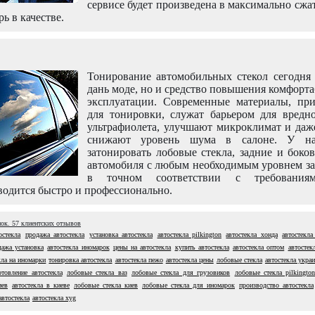
сервисе будет произведена в максимально сжа
рь в качестве.
Тонирование автомобильных стекол сегодня 
дань моде, но и средство повышения комфорт
эксплуатации. Современные материалы, пр
для тонировки, служат барьером для вредно
ультрафиолета, улучшают микроклимат и даж
снижают уровень шума в салоне. У н
затонировать лобовые стекла, задние и боко
автомобиля с любым необходимым уровнем за
в точном соответствии с требовани
одится быстро и профессионально.
нок.
57
клиентских отзывов
остекла
продажа автостекла
установка автостекла
автостекла pilkington
автостекла хонда
автостекла
дажа установка
автостекла иномарок
цены на автостекла
купить автостекла
автостекла оптом
автостек
кла на иномарки
тонировка автостекла
автостекла пежо
автостекла цены
лобовые стекла
автостекла укра
отовление автостекла
лобовые стекла ваз
лобовые стекла для грузовиков
лобовые стекла pilkingto
иев
автостекла в киеве
лобовые стекла киев
лобовые стекла для иномарок
производство автостекла
автостекла
автостекла xyg