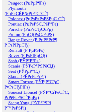
Peugeot (РџРµР¶Рѕ)
Plymouth
(РџР»СЌР№РјР°СѓСЃ)
Polonez (РџРѕР»РѕРЅРµС‚СЃ)
Pontiac (РџРѕРЅС‚РёР°Рє)
Porsche (РџРѕСЂС€Рµ)
Proton (РџСЂРѕС‚РѕРЅ)
Range Rover (Р РµРЅРґР¶
Р РѕРІРµСЂ)
Renault (Р РµРЅРѕ)
Rover (Р РѕРІРµСЂ)
Saab (РЎР°Р°Р±)
Scania (РЎРєР°РЅРёСЏ)
Seat (РЎРµР°С‚)
Skoda (РЁРєРѕРґР°)
Smart Fortwo (РЎРјР°СЂС‚
Р¤РѕСЂРІРѕ)
Soueast Lioncel (РЎР°СѓРёСЃС‚
Р›РёРѕРЅСЃРµР»)
Ssang Yong (РЎР°РЅРі
Р™РѕРЅРі)