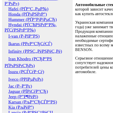
Р’РѕР»)
Автомобильные сте
Hafei (РҐР°С„РµР№)
которой зависит каче
Honda (РҐРѕРЅРґР°)
как купить автостек
Hummer (РҐР°РјРјРµСЂ)
Украинская компания 
Hyndai (РҐСЋРЅРґР°Р№,
года) уже занимает т
РҐСѓРЅРґР°Р№)
Продукция компании 
I-van (Р-РІР°РЅ)
налаженные отношени
необходимые сертифи
Ikarus (РРєР°СЂСѓСЃ)
известных по всему ми
BENSON.
Infinity (РРЅС„РёРЅРёС‚Рё)
Серьезное отношение
Iran Khodro (РСЂР°РЅ
сопутствует надежном
РҐРѕРЅРґСЂРѕ)
потребителей цены ко
Isuzu (РСЃСѓР·Сѓ)
автомобиле.
Iveco (РРІРµРєРѕ)
Jac (Р–Р°Рє)
Jaguar (РЇРіСѓР°СЂ)
Jeep (Р”Р¶РёРї)
Karsan (РљР°СЂСЃР°РЅ)
Kia (РљРёР°)
Lancia (Р›Р°РЅС‡РёСЏ,