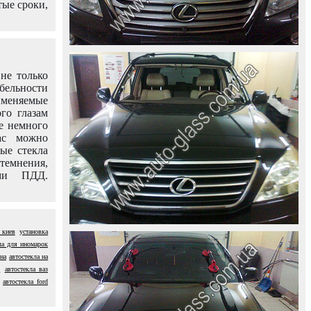
тые сроки,
не только
абельности
именяемые
го глазам
е немного
ас можно
вые стекла
темнения,
ями ПДД.
 киев
установка
ла для иномарок
ина
автостекла на
n
автостекла ваз
автостекла ford