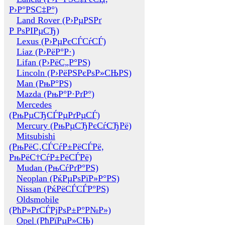
Р›Р°РЅС‡Р°)
Land Rover (Р›РµРЅРґ
Р РѕРІРµСЂ)
Lexus (Р›РµРєСЃСѓСЃ)
Liaz (Р›РёР°Р·)
Lifan (Р›РёС„Р°РЅ)
Lincoln (Р›РёРЅРєРѕР»СЊРЅ)
Man (РњР°РЅ)
Mazda (РњР°Р·РґР°)
Mercedes
(РњРµСЂСЃРµРґРµСЃ)
Mercury (РњРµСЂРєСѓСЂРё)
Mitsubishi
(РњРёС‚СЃСѓР±РёСЃРё,
РњРёС†СѓР±РёСЃРё)
Mudan (РњСѓРґР°РЅ)
Neoplan (РќРµРѕРїР»Р°РЅ)
Nissan (РќРёСЃСЃР°РЅ)
Oldsmobile
(РћР»РґСЃРјРѕР±Р°Р№Р»)
Opel (РћРїРµР»СЊ)