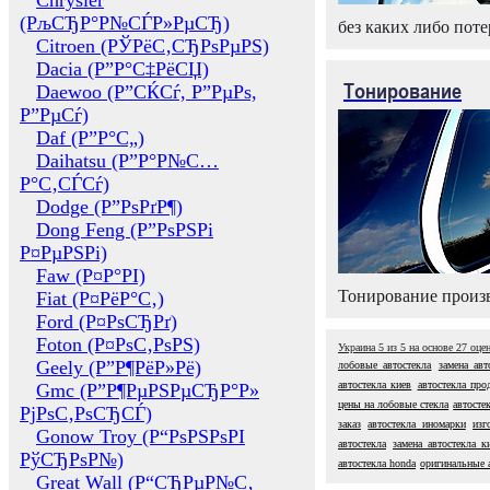
Chrysler
(РљСЂР°Р№СЃР»РµСЂ)
без каких либо поте
Citroen (РЎРёС‚СЂРѕРµРЅ)
Dacia (Р”Р°С‡РёСЏ)
Тонирование
Daewoo (Р”СЌСѓ, Р”РµРѕ,
Р”РµСѓ)
Daf (Р”Р°С„)
Daihatsu (Р”Р°Р№С…
Р°С‚СЃСѓ)
Dodge (Р”РѕРґР¶)
Dong Feng (Р”РѕРЅРі
Р¤РµРЅРі)
Faw (Р¤Р°РІ)
Тонирование произв
Fiat (Р¤РёР°С‚)
Ford (Р¤РѕСЂРґ)
Foton (Р¤РѕС‚РѕРЅ)
Украина
5
из
5
на основе
27
оце
Geely (Р”Р¶РёР»Рё)
лобовые автостекла
замена авт
автостекла киев
автостекла про
Gmc (Р”Р¶РµРЅРµСЂР°Р»
цены на лобовые стекла
автосте
РјРѕС‚РѕСЂСЃ)
заказ
автостекла иномарки
изг
Gonow Troy (Р“РѕРЅРѕРІ
автостекла
замена автостекла к
РўСЂРѕР№)
автостекла honda
оригинальные 
Great Wall (Р“СЂРµР№С‚