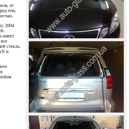
иля, от
ред тем,
ностью.
(с 2004
ей.
s имеет
 все
ей стекла,
AAN и
боте
ля
 любом