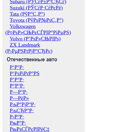
Subaru (РЎСѓР±Р°СЂСѓ)
Suzuki (РЎСѓР·СѓРєРё)
Tata (РўР°С‚Р°)
Toyota (РўРѕР№РѕС‚Р°)
Volkswagen
(Р¤РѕР»СЊРєСЃРІР°РіРµРЅ)
Volvo (Р’РѕР»СЊРІРѕ)
ZX Landmark
(Р›РµРЅРґРјР°СЂРє)
Отечественные авто
Р‘Р°Р·
Р‘РѕРіРґР°РЅ
Р’Р°Р·
Р“Р°Р·
Р—Р°Р·
Р—РёР»
РљР°РјР°Р·
РљСЂР°Р·
Р›Р°Р·
РњР°Р·
РњРѕСЃРєРІРёС‡