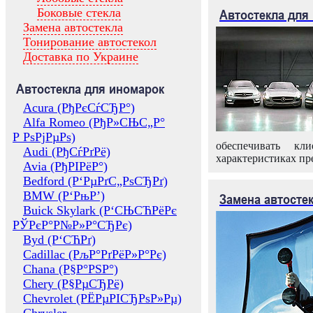
Боковые стекла
Автостекла для
Замена автостекла
Тонирование автостекол
Доставка по Украине
Автостекла для иномарок
Acura (РђРєСѓСЂР°)
Alfa Romeo (РђР»СЊС„Р°
Р РѕРјРµРѕ)
обеспечивать кл
Audi (РђСѓРґРё)
характеристиках пр
Avia (РђРІРёР°)
Bedford (Р‘РµРґС„РѕСЂРґ)
BMW (Р‘РњР’)
Замена автосте
Buick Skylark (Р‘СЊСЋРёРє
РЎРєР°Р№Р»Р°СЂРє)
Byd (Р‘СЋРґ)
Cadillac (РљР°РґРёР»Р°Рє)
Chana (Р§Р°РЅР°)
Chery (Р§РµСЂРё)
Chevrolet (РЁРµРІСЂРѕР»Рµ)