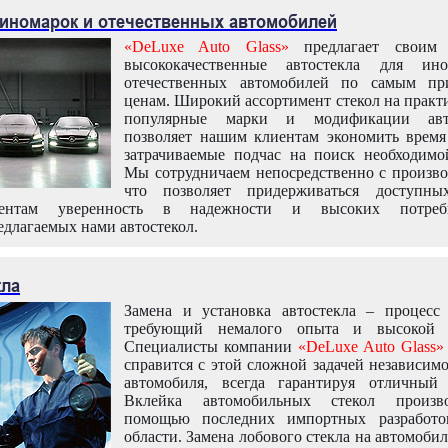
 иномарок и отечественных автомобилей
«DeLuxe Auto Glass»
предлагает своим 
высококачественные автостекла для ин
отечественных автомобилей по самым пр
ценам. Широкий ассортимент стекол на практ
популярные марки и модификации авт
позволяет нашим клиентам экономить время
затрачиваемые подчас на поиск необходимо
Мы сотрудничаем непосредственно с произво
что позволяет придерживаться доступн
иентам уверенность в надежности и высоких потреби
едлагаемых нами автостекол.
кла
Замена и установка автостекла – процесс
требующий немалого опыта и высокой т
Специалисты компании
«DeLuxe Auto Glass»
справится с этой сложной задачей независим
автомобиля, всегда гарантируя отличный р
Вклейка автомобильных стекол произв
помощью последних импортных разработо
области. Замена лобового стекла на автомоби