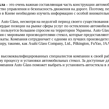
кла
– это очень важная составляющая часть конструкции автомоб
ство управления и безопасность движения на дороге. Поэтому, пе
ло в Киеве необходимо изучить информацию с особой вниматель
Auto Glass, несмотря на недолгий период своего существования 
вердые позиции на рынке сферы услуг по остеклению автомобил
пользуется большим спросом на территории Украины. Auto Glas
я с мировыми производителями стекол, которые предоставляют
каты. Компания сотрудничает с одними из лучших производител
ру, такими, как Asahi Glass Company, Ltd., Pilkington, FuYao, J
 высококвалифицированных специалистов компании к своей ра
у процессу и установки автомобильных стекол. За доступные д
мпания Auto Glass поможет выбрать и установить автостекла в