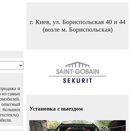
г. Киев, ул. Бориспольская 40 и 44
(возле м. Бориспольская)
 продажа и
н из самых
омобилей.
ш опытный
Установка с выездом
х больших
тостекла).
обили.