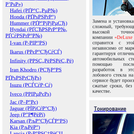
Р’РѕР»)
Hafei (РҐР°С„РµР№)
Honda (РҐРѕРЅРґР°)
Замена и установка
Hummer (РҐР°РјРјРµСЂ)
сложный, требующ
Hyndai (РҐСЋРЅРґР°Р№,
высокой точно
РҐСѓРЅРґР°Р№)
компании
«DeLuxe 
I-van (Р-РІР°РЅ)
справится с это
независимо от марк
Ikarus (РРєР°СЂСѓСЃ)
гарантируя отличны
автомобильных ст
Infinity (РРЅС„РёРЅРёС‚Рё)
помощью посл
Iran Khodro (РСЂР°РЅ
разработок в эт
лобового стекла н
РҐРѕРЅРґСЂРѕ)
сервисе будет прои
Isuzu (РСЃСѓР·Сѓ)
сжатые сроки, без
качестве.
Iveco (РРІРµРєРѕ)
Jac (Р–Р°Рє)
Тонирование
Jaguar (РЇРіСѓР°СЂ)
Jeep (Р”Р¶РёРї)
Karsan (РљР°СЂСЃР°РЅ)
Kia (РљРёР°)
Lancia (Р›Р°РЅС‡РёСЏ,