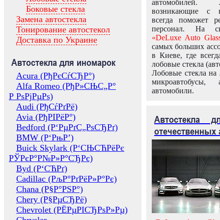
автомобилей.
Боковые стекла
возникающие с в
Замена автостекла
всегда поможет 
Тонирование автостекол
персонал. На ск
«DeLuxe Auto Glas
Доставка по Украине
самых больших ассо
в Киеве, где всег
Автостекла для иномарок
лобовые стекла (авт
Лобовые стекла на 
Acura (РђРєСѓСЂР°)
микроавтобусы, 
Alfa Romeo (РђР»СЊС„Р°
автомобили.
Р РѕРјРµРѕ)
Audi (РђСѓРґРё)
Avia (РђРІРёР°)
Автостекла 
Bedford (Р‘РµРґС„РѕСЂРґ)
отечественных 
BMW (Р‘РњР’)
Buick Skylark (Р‘СЊСЋРёРє
РЎРєР°Р№Р»Р°СЂРє)
Byd (Р‘СЋРґ)
Cadillac (РљР°РґРёР»Р°Рє)
Chana (Р§Р°РЅР°)
Chery (Р§РµСЂРё)
Chevrolet (РЁРµРІСЂРѕР»Рµ)