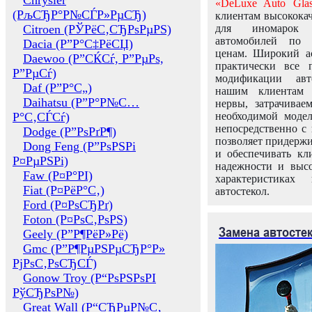
Chrysler
«DeLuxe Auto Glas
(РљСЂР°Р№СЃР»РµСЂ)
клиентам высококач
Citroen (РЎРёС‚СЂРѕРµРЅ)
для иномарок 
автомобилей по
Dacia (Р”Р°С‡РёСЏ)
ценам. Широкий ас
Daewoo (Р”СЌСѓ, Р”РµРѕ,
практически все 
Р”РµСѓ)
модификации авт
Daf (Р”Р°С„)
нашим клиентам 
Daihatsu (Р”Р°Р№С…
нервы, затрачивае
Р°С‚СЃСѓ)
необходимой моде
непосредственно с 
Dodge (Р”РѕРґР¶)
позволяет придержи
Dong Feng (Р”РѕРЅРі
и обеспечивать кл
Р¤РµРЅРі)
надежности и высо
Faw (Р¤Р°РІ)
характеристиках
Fiat (Р¤РёР°С‚)
автостекол.
Ford (Р¤РѕСЂРґ)
Foton (Р¤РѕС‚РѕРЅ)
Замена автосте
Geely (Р”Р¶РёР»Рё)
Gmc (Р”Р¶РµРЅРµСЂР°Р»
РјРѕС‚РѕСЂСЃ)
Gonow Troy (Р“РѕРЅРѕРІ
РўСЂРѕР№)
Great Wall (Р“СЂРµР№С‚