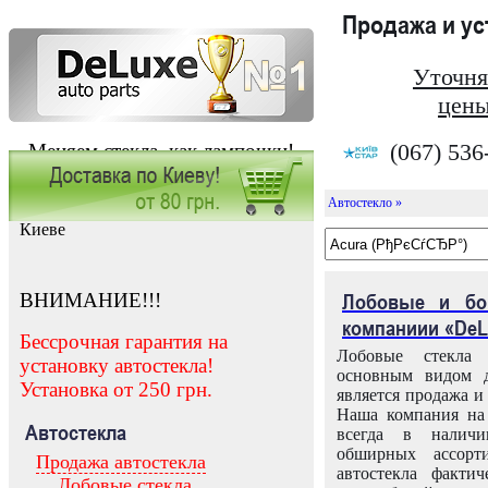
Продажа и у
Уточня
цены
(067) 536
Меняем стекла, как лампочки!
Автостекло »
Заказать установку автостекла в
Киеве
ВНИМАНИЕ!!!
Лобовые и бо
компаниии «DeL
Бессрочная гарантия на
Лобовые стекла
установку автостекла!
основным видом д
Установка от 250 грн.
является продажа и 
Наша компания на 
Автостекла
всегда в налич
обширных ассорт
Продажа автостекла
автостекла факти
Лобовые стекла