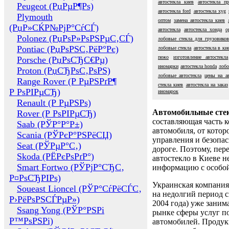
автостекла киев
автостекла п
Peugeot (РџРµР¶Рѕ)
автостекла ford
автостекла xyg
Plymouth
оптом
замена автостекла киев
(РџР»СЌР№РјР°СѓСЃ)
автостекла
автостекла хонда
о
Polonez (РџРѕР»РѕРЅРµС‚СЃ)
лобовые стекла для грузовико
Pontiac (РџРѕРЅС‚РёР°Рє)
лобовые стекла
автостекла в ки
пежо
изготовление автостекла
Porsche (РџРѕСЂС€Рµ)
иномарки
автостекла honda
лобо
Proton (РџСЂРѕС‚РѕРЅ)
лобовые автостекла
цены на ав
Range Rover (Р РµРЅРґР¶
стекла киев
автостекла на заказ
Р РѕРІРµСЂ)
иномарок
Renault (Р РµРЅРѕ)
Автомобильные сте
Rover (Р РѕРІРµСЂ)
составляющая часть 
Saab (РЎР°Р°Р±)
автомобиля, от котор
Scania (РЎРєР°РЅРёСЏ)
управления и безопа
Seat (РЎРµР°С‚)
дороге. Поэтому, пере
Skoda (РЁРєРѕРґР°)
автостекло в Киеве н
Smart Fortwo (РЎРјР°СЂС‚
информацию с особо
Р¤РѕСЂРІРѕ)
Украинская компания 
Soueast Lioncel (РЎР°СѓРёСЃС‚
на недолгий период с
Р›РёРѕРЅСЃРµР»)
2004 года) уже заним
Ssang Yong (РЎР°РЅРі
рынке сферы услуг п
Р™РѕРЅРі)
автомобилей. Проду