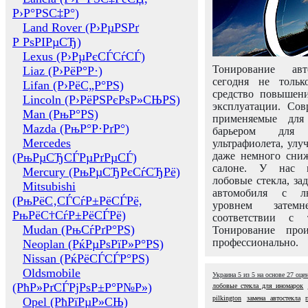
Р›Р°РЅС‡Р°)
Land Rover (Р›РµРЅРґ
Р РѕРІРµСЂ)
Lexus (Р›РµРєСЃСѓСЃ)
Тонирование авт
Liaz (Р›РёР°Р·)
сегодня не толь
Lifan (Р›РёС„Р°РЅ)
средство повышени
Lincoln (Р›РёРЅРєРѕР»СЊРЅ)
эксплуатации. Сов
Man (РњР°РЅ)
применяемые для
Mazda (РњР°Р·РґР°)
барьером для 
Mercedes
ультрафиолета, ул
даже немного сни
(РњРµСЂСЃРµРґРµСЃ)
салоне. У нас м
Mercury (РњРµСЂРєСѓСЂРё)
лобовые стекла, за
Mitsubishi
автомобиля с л
(РњРёС‚СЃСѓР±РёСЃРё,
уровнем затем
РњРёС†СѓР±РёСЃРё)
соответствии с 
Mudan (РњСѓРґР°РЅ)
Тонирование про
профессионально.
Neoplan (РќРµРѕРїР»Р°РЅ)
Nissan (РќРёСЃСЃР°РЅ)
Oldsmobile
Украина
5
из
5
на основе
27
оце
(РћР»РґСЃРјРѕР±Р°Р№Р»)
лобовые стекла для иномарок
pilkington
замена автостекла
Opel (РћРїРµР»СЊ)