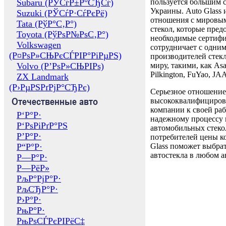
Subaru (РЎСѓР±Р°СЂСѓ)
пользуется большим 
Украины. Auto Glass
Suzuki (РЎСѓР·СѓРєРё)
отношения с мировы
Tata (РўР°С‚Р°)
стекол, которые пред
Toyota (РўРѕР№РѕС‚Р°)
необходимые сертиф
Volkswagen
сотрудничает с одни
(Р¤РѕР»СЊРєСЃРІР°РіРµРЅ)
производителей стекл
Volvo (Р’РѕР»СЊРІРѕ)
миру, такими, как Asa
Pilkington, FuYao, 
ZX Landmark
(Р›РµРЅРґРјР°СЂРє)
Серьезное отношение
Отечественные авто
высококвалифициров
компании к своей раб
Р‘Р°Р·
надежному процессу 
Р‘РѕРіРґР°РЅ
автомобильных стекол
Р’Р°Р·
потребителей цены к
Р“Р°Р·
Glass поможет выбрат
автостекла в любом а
Р—Р°Р·
Р—РёР»
РљР°РјР°Р·
РљСЂР°Р·
Р›Р°Р·
РњР°Р·
РњРѕСЃРєРІРёС‡