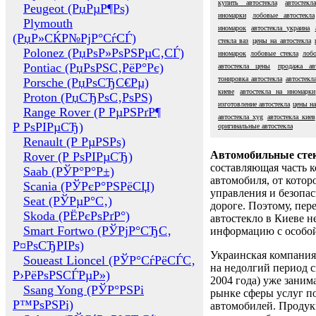
купить автостекла
автостек
Peugeot (РџРµР¶Рѕ)
иномарки
лобовые автостекла
Plymouth
иномарок
автостекла украина
(РџР»СЌР№РјР°СѓСЃ)
стекла ваз
цены на автостекла
Polonez (РџРѕР»РѕРЅРµС‚СЃ)
иномарок
лобовые стекла
лоб
Pontiac (РџРѕРЅС‚РёР°Рє)
автостекла цены
продажа авт
тонировка автостекла
автостекл
Porsche (РџРѕСЂС€Рµ)
киеве
автостекла на иномарки
Proton (РџСЂРѕС‚РѕРЅ)
изготовление автостекла
цены на
Range Rover (Р РµРЅРґР¶
автостекла xyg
автостекла киев
Р РѕРІРµСЂ)
оригинальные автостекла
Renault (Р РµРЅРѕ)
Автомобильные сте
Rover (Р РѕРІРµСЂ)
составляющая часть 
Saab (РЎР°Р°Р±)
автомобиля, от котор
Scania (РЎРєР°РЅРёСЏ)
управления и безопа
Seat (РЎРµР°С‚)
дороге. Поэтому, пере
Skoda (РЁРєРѕРґР°)
автостекло в Киеве н
Smart Fortwo (РЎРјР°СЂС‚
информацию с особо
Р¤РѕСЂРІРѕ)
Украинская компания 
Soueast Lioncel (РЎР°СѓРёСЃС‚
на недолгий период с
Р›РёРѕРЅСЃРµР»)
2004 года) уже заним
Ssang Yong (РЎР°РЅРі
рынке сферы услуг п
Р™РѕРЅРі)
автомобилей. Проду