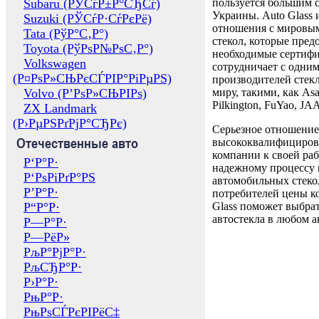
Subaru (РЎСѓР±Р°СЂСѓ)
пользуется большим 
Украины. Auto Glass
Suzuki (РЎСѓР·СѓРєРё)
отношения с мировы
Tata (РўР°С‚Р°)
стекол, которые пред
Toyota (РўРѕР№РѕС‚Р°)
необходимые сертиф
Volkswagen
сотрудничает с одни
(Р¤РѕР»СЊРєСЃРІР°РіРµРЅ)
производителей стекл
Volvo (Р’РѕР»СЊРІРѕ)
миру, такими, как Asa
Pilkington, FuYao, 
ZX Landmark
(Р›РµРЅРґРјР°СЂРє)
Серьезное отношение
Отечественные авто
высококвалифициров
компании к своей раб
Р‘Р°Р·
надежному процессу 
Р‘РѕРіРґР°РЅ
автомобильных стекол
Р’Р°Р·
потребителей цены к
Р“Р°Р·
Glass поможет выбрат
автостекла в любом а
Р—Р°Р·
Р—РёР»
РљР°РјР°Р·
РљСЂР°Р·
Р›Р°Р·
РњР°Р·
РњРѕСЃРєРІРёС‡