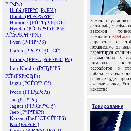
Р’РѕР»)
Hafei (РҐР°С„РµР№)
Honda (РҐРѕРЅРґР°)
Замена и установка
Hummer (РҐР°РјРјРµСЂ)
сложный, требующ
Hyndai (РҐСЋРЅРґР°Р№,
высокой точно
РҐСѓРЅРґР°Р№)
компании
«DeLuxe 
I-van (Р-РІР°РЅ)
справится с это
независимо от марк
Ikarus (РРєР°СЂСѓСЃ)
гарантируя отличны
автомобильных ст
Infinity (РРЅС„РёРЅРёС‚Рё)
помощью посл
Iran Khodro (РСЂР°РЅ
разработок в эт
лобового стекла н
РҐРѕРЅРґСЂРѕ)
сервисе будет прои
Isuzu (РСЃСѓР·Сѓ)
сжатые сроки, без
качестве.
Iveco (РРІРµРєРѕ)
Jac (Р–Р°Рє)
Тонирование
Jaguar (РЇРіСѓР°СЂ)
Jeep (Р”Р¶РёРї)
Karsan (РљР°СЂСЃР°РЅ)
Kia (РљРёР°)
Lancia (Р›Р°РЅС‡РёСЏ,