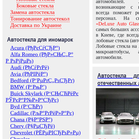
автомобилей.
Боковые стекла
возникающие с в
Замена автостекла
всегда поможет 
Тонирование автостекол
персонал. На ск
«DeLuxe Auto Glas
Доставка по Украине
самых больших ассо
в Киеве, где всег
Автостекла для иномарок
лобовые стекла (авт
Лобовые стекла на 
Acura (РђРєСѓСЂР°)
микроавтобусы, 
Alfa Romeo (РђР»СЊС„Р°
автомобили.
Р РѕРјРµРѕ)
Audi (РђСѓРґРё)
Avia (РђРІРёР°)
Автостекла 
Bedford (Р‘РµРґС„РѕСЂРґ)
отечественных 
BMW (Р‘РњР’)
Buick Skylark (Р‘СЊСЋРёРє
РЎРєР°Р№Р»Р°СЂРє)
Byd (Р‘СЋРґ)
Cadillac (РљР°РґРёР»Р°Рє)
Chana (Р§Р°РЅР°)
Chery (Р§РµСЂРё)
Chevrolet (РЁРµРІСЂРѕР»Рµ)