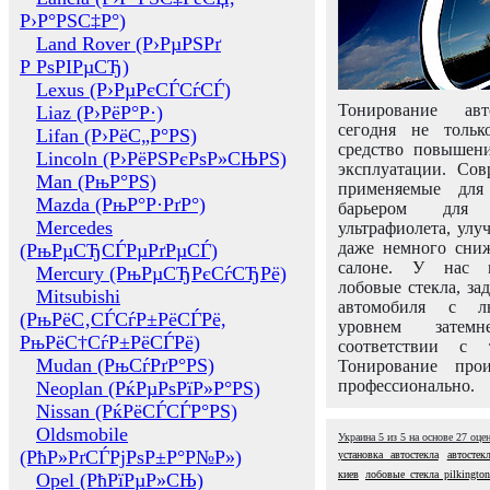
Р›Р°РЅС‡Р°)
Land Rover (Р›РµРЅРґ
Р РѕРІРµСЂ)
Lexus (Р›РµРєСЃСѓСЃ)
Тонирование авт
Liaz (Р›РёР°Р·)
сегодня не толь
Lifan (Р›РёС„Р°РЅ)
средство повышени
Lincoln (Р›РёРЅРєРѕР»СЊРЅ)
эксплуатации. Сов
Man (РњР°РЅ)
применяемые для
Mazda (РњР°Р·РґР°)
барьером для 
Mercedes
ультрафиолета, ул
даже немного сни
(РњРµСЂСЃРµРґРµСЃ)
салоне. У нас м
Mercury (РњРµСЂРєСѓСЂРё)
лобовые стекла, за
Mitsubishi
автомобиля с л
(РњРёС‚СЃСѓР±РёСЃРё,
уровнем затем
РњРёС†СѓР±РёСЃРё)
соответствии с 
Mudan (РњСѓРґР°РЅ)
Тонирование про
профессионально.
Neoplan (РќРµРѕРїР»Р°РЅ)
Nissan (РќРёСЃСЃР°РЅ)
Oldsmobile
Украина
5
из
5
на основе
27
оце
(РћР»РґСЃРјРѕР±Р°Р№Р»)
установка автостекла
автостек
киев
лобовые стекла pilkington
Opel (РћРїРµР»СЊ)