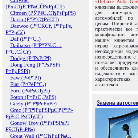
Chrysler
«DeLuxe Auto Glas
(РљСЂР°Р№СЃР»РµСЂ)
клиентам высококач
Citroen (РЎРёС‚СЂРѕРµРЅ)
для иномарок 
автомобилей по
Dacia (Р”Р°С‡РёСЏ)
ценам. Широкий ас
Daewoo (Р”СЌСѓ, Р”РµРѕ,
практически все 
Р”РµСѓ)
модификации авт
Daf (Р”Р°С„)
нашим клиентам 
Daihatsu (Р”Р°Р№С…
нервы, затрачивае
Р°С‚СЃСѓ)
необходимой моде
непосредственно с 
Dodge (Р”РѕРґР¶)
позволяет придержи
Dong Feng (Р”РѕРЅРі
и обеспечивать кл
Р¤РµРЅРі)
надежности и высо
Faw (Р¤Р°РІ)
характеристиках
Fiat (Р¤РёР°С‚)
автостекол.
Ford (Р¤РѕСЂРґ)
Foton (Р¤РѕС‚РѕРЅ)
Замена автосте
Geely (Р”Р¶РёР»Рё)
Gmc (Р”Р¶РµРЅРµСЂР°Р»
РјРѕС‚РѕСЂСЃ)
Gonow Troy (Р“РѕРЅРѕРІ
РўСЂРѕР№)
Great Wall (Р“СЂРµР№С‚