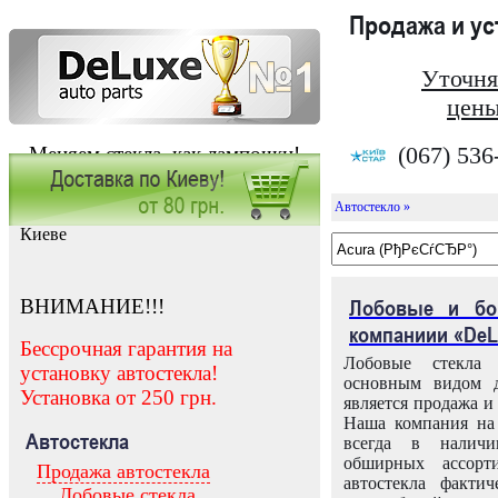
Продажа и у
Уточня
цены
(067) 536
Меняем стекла, как лампочки!
Автостекло »
Заказать установку автостекла в
Киеве
ВНИМАНИЕ!!!
Лобовые и бо
компаниии «DeL
Бессрочная гарантия на
Лобовые стекла
установку автостекла!
основным видом д
Установка от 250 грн.
является продажа и 
Наша компания на 
Автостекла
всегда в налич
обширных ассорт
Продажа автостекла
автостекла факти
Лобовые стекла