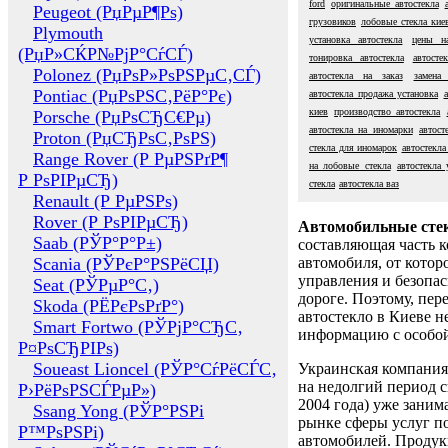
ford
оригинальные автостекла
Peugeot (РџРµР¶Рѕ)
грузовиков
лобовые стекла кие
Plymouth
установка автостекла
цены на
(РџР»СЌР№РјР°СѓСЃ)
тонировка автостекла
автосте
Polonez (РџРѕР»РѕРЅРµС‚СЃ)
автостекла на заказ
замена 
Pontiac (РџРѕРЅС‚РёР°Рє)
автостекла продажа установка
киев
производство автостекла
Porsche (РџРѕСЂС€Рµ)
автостекла на иномарки
автост
Proton (РџСЂРѕС‚РѕРЅ)
стекла для иномарок
автостекла
Range Rover (Р РµРЅРґР¶
на лобовые стекла
автостекла 
Р РѕРІРµСЂ)
стекла
автостекла ваз
Renault (Р РµРЅРѕ)
Rover (Р РѕРІРµСЂ)
Автомобильные сте
Saab (РЎР°Р°Р±)
составляющая часть 
Scania (РЎРєР°РЅРёСЏ)
автомобиля, от котор
управления и безопа
Seat (РЎРµР°С‚)
дороге. Поэтому, пере
Skoda (РЁРєРѕРґР°)
автостекло в Киеве н
Smart Fortwo (РЎРјР°СЂС‚
информацию с особо
Р¤РѕСЂРІРѕ)
Soueast Lioncel (РЎР°СѓРёСЃС‚
Украинская компания 
на недолгий период с
Р›РёРѕРЅСЃРµР»)
2004 года) уже заним
Ssang Yong (РЎР°РЅРі
рынке сферы услуг п
Р™РѕРЅРі)
автомобилей. Проду