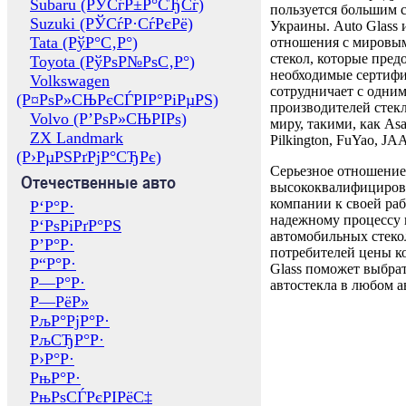
Subaru (РЎСѓР±Р°СЂСѓ)
пользуется большим 
Suzuki (РЎСѓР·СѓРєРё)
Украины. Auto Glass
Tata (РўР°С‚Р°)
отношения с мировы
стекол, которые пред
Toyota (РўРѕР№РѕС‚Р°)
необходимые сертиф
Volkswagen
сотрудничает с одни
(Р¤РѕР»СЊРєСЃРІР°РіРµРЅ)
производителей стекл
Volvo (Р’РѕР»СЊРІРѕ)
миру, такими, как Asa
ZX Landmark
Pilkington, FuYao, 
(Р›РµРЅРґРјР°СЂРє)
Серьезное отношение
Отечественные авто
высококвалифициров
компании к своей раб
Р‘Р°Р·
надежному процессу 
Р‘РѕРіРґР°РЅ
автомобильных стекол
Р’Р°Р·
потребителей цены к
Р“Р°Р·
Glass поможет выбрат
Р—Р°Р·
автостекла в любом а
Р—РёР»
РљР°РјР°Р·
РљСЂР°Р·
Р›Р°Р·
РњР°Р·
РњРѕСЃРєРІРёС‡