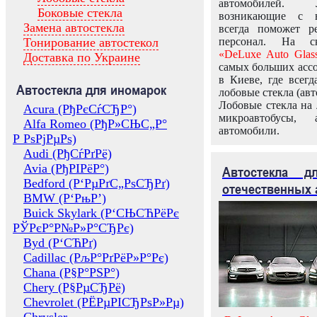
автомобилей.
Боковые стекла
возникающие с в
Замена автостекла
всегда поможет 
Тонирование автостекол
персонал. На ск
«DeLuxe Auto Glas
Доставка по Украине
самых больших ассо
в Киеве, где всег
Автостекла для иномарок
лобовые стекла (авт
Лобовые стекла на 
Acura (РђРєСѓСЂР°)
микроавтобусы, 
Alfa Romeo (РђР»СЊС„Р°
автомобили.
Р РѕРјРµРѕ)
Audi (РђСѓРґРё)
Avia (РђРІРёР°)
Автостекла 
Bedford (Р‘РµРґС„РѕСЂРґ)
отечественных 
BMW (Р‘РњР’)
Buick Skylark (Р‘СЊСЋРёРє
РЎРєР°Р№Р»Р°СЂРє)
Byd (Р‘СЋРґ)
Cadillac (РљР°РґРёР»Р°Рє)
Chana (Р§Р°РЅР°)
Chery (Р§РµСЂРё)
Chevrolet (РЁРµРІСЂРѕР»Рµ)