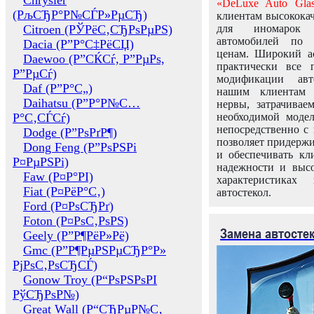
Chrysler
«DeLuxe Auto Glas
(РљСЂР°Р№СЃР»РµСЂ)
клиентам высококач
Citroen (РЎРёС‚СЂРѕРµРЅ)
для иномарок 
автомобилей по
Dacia (Р”Р°С‡РёСЏ)
ценам. Широкий ас
Daewoo (Р”СЌСѓ, Р”РµРѕ,
практически все 
Р”РµСѓ)
модификации авт
Daf (Р”Р°С„)
нашим клиентам 
Daihatsu (Р”Р°Р№С…
нервы, затрачивае
Р°С‚СЃСѓ)
необходимой моде
непосредственно с 
Dodge (Р”РѕРґР¶)
позволяет придержи
Dong Feng (Р”РѕРЅРі
и обеспечивать кл
Р¤РµРЅРі)
надежности и высо
Faw (Р¤Р°РІ)
характеристиках
Fiat (Р¤РёР°С‚)
автостекол.
Ford (Р¤РѕСЂРґ)
Foton (Р¤РѕС‚РѕРЅ)
Замена автосте
Geely (Р”Р¶РёР»Рё)
Gmc (Р”Р¶РµРЅРµСЂР°Р»
РјРѕС‚РѕСЂСЃ)
Gonow Troy (Р“РѕРЅРѕРІ
РўСЂРѕР№)
Great Wall (Р“СЂРµР№С‚