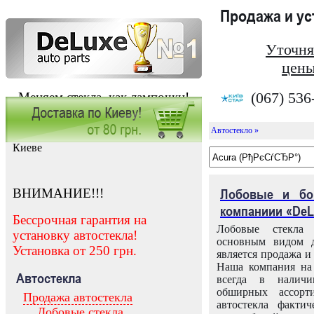
Продажа и у
Уточня
цены
(067) 536
Меняем стекла, как лампочки!
Автостекло »
Заказать установку автостекла в
Киеве
ВНИМАНИЕ!!!
Лобовые и бо
компаниии «DeL
Бессрочная гарантия на
Лобовые стекла
установку автостекла!
основным видом д
Установка от 250 грн.
является продажа и 
Наша компания на 
Автостекла
всегда в налич
обширных ассорт
Продажа автостекла
автостекла факти
Лобовые стекла