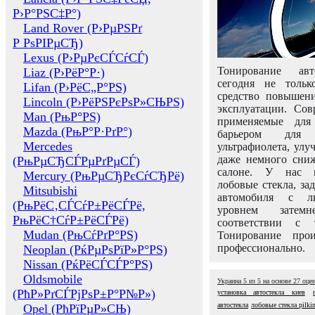
Р›Р°РЅС‡Р°)
Land Rover (Р›РµРЅРґ
Р РѕРІРµСЂ)
Lexus (Р›РµРєСЃСѓСЃ)
Тонирование авт
Liaz (Р›РёР°Р·)
сегодня не толь
Lifan (Р›РёС„Р°РЅ)
средство повышени
Lincoln (Р›РёРЅРєРѕР»СЊРЅ)
эксплуатации. Сов
Man (РњР°РЅ)
применяемые для
Mazda (РњР°Р·РґР°)
барьером для 
Mercedes
ультрафиолета, ул
даже немного сни
(РњРµСЂСЃРµРґРµСЃ)
салоне. У нас м
Mercury (РњРµСЂРєСѓСЂРё)
лобовые стекла, за
Mitsubishi
автомобиля с л
(РњРёС‚СЃСѓР±РёСЃРё,
уровнем затем
РњРёС†СѓР±РёСЃРё)
соответствии с 
Mudan (РњСѓРґР°РЅ)
Тонирование про
профессионально.
Neoplan (РќРµРѕРїР»Р°РЅ)
Nissan (РќРёСЃСЃР°РЅ)
Oldsmobile
Украина
5
из
5
на основе
27
оце
(РћР»РґСЃРјРѕР±Р°Р№Р»)
установка автостекла киев
автостекла
лобовые стекла pilki
Opel (РћРїРµР»СЊ)