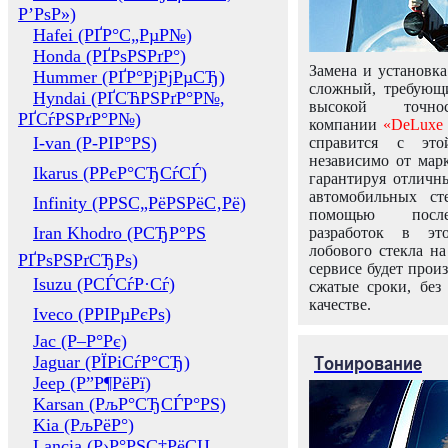
Р’РѕР»)
Hafei (РҐР°С„РµР№)
Honda (РҐРѕРЅРґР°)
Замена и установка
Hummer (РҐР°РјРјРµСЂ)
сложный, требующ
Hyndai (РҐСЋРЅРґР°Р№,
высокой точно
РҐСѓРЅРґР°Р№)
компании
«DeLuxe 
I-van (Р-РІР°РЅ)
справится с это
независимо от марк
Ikarus (РРєР°СЂСѓСЃ)
гарантируя отличны
автомобильных ст
Infinity (РРЅС„РёРЅРёС‚Рё)
помощью посл
Iran Khodro (РСЂР°РЅ
разработок в эт
лобового стекла н
РҐРѕРЅРґСЂРѕ)
сервисе будет прои
Isuzu (РСЃСѓР·Сѓ)
сжатые сроки, без
качестве.
Iveco (РРІРµРєРѕ)
Jac (Р–Р°Рє)
Тонирование
Jaguar (РЇРіСѓР°СЂ)
Jeep (Р”Р¶РёРї)
Karsan (РљР°СЂСЃР°РЅ)
Kia (РљРёР°)
Lancia (Р›Р°РЅС‡РёСЏ,