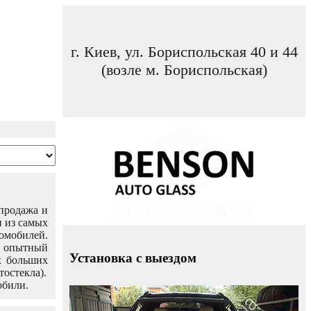
г. Киев, ул. Бориспольская 40 и 44
(возле м. Бориспольская)
 продажа и
н из самых
омобилей.
ш опытный
Установка с выездом
х больших
тостекла).
обили.