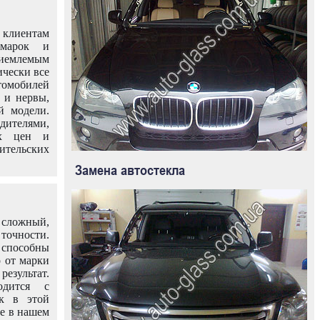
клиентам
омарок и
иемлемым
ически все
омобилей
 и нервы,
й модели.
дителями,
ых цен и
тельских
Замена автостекла
 сложный,
очности.
способны
о от марки
езультат.
одится с
к в этой
ле в нашем