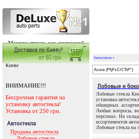
Меняем стекла, как лампочки!
Автостекло »
Заказать установку автостекла в
Киеве
ВНИМАНИЕ!!!
Лобовые и боко
Лобовые стекла Кие
Бессрочная гарантия на
установка автостек
установку автостекла!
обширных ассортим
Установка от 250 грн.
Любые вопросы, во
персонал. На скла
ассортиментов автос
Автостекла
Лобовые стекла на 
Продажа автостекла
Лобовые стекла