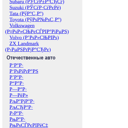
Subaru (РЎСѓР±Р°СЂСѓ)
Suzuki (РЎСѓР·СѓРєРё)
Tata (РўР°С‚Р°)
Toyota (РўРѕР№РѕС‚Р°)
Volkswagen
(Р¤РѕР»СЊРєСЃРІР°РіРµРЅ)
Volvo (Р’РѕР»СЊРІРѕ)
ZX Landmark
(Р›РµРЅРґРјР°СЂРє)
Отечественные авто
Р‘Р°Р·
Р‘РѕРіРґР°РЅ
Р’Р°Р·
Р“Р°Р·
Р—Р°Р·
Р—РёР»
РљР°РјР°Р·
РљСЂР°Р·
Р›Р°Р·
РњР°Р·
РњРѕСЃРєРІРёС‡