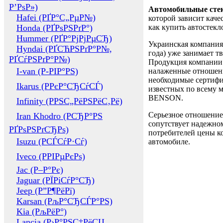
Р’РѕР»)
Автомобильные сте
Hafei (РҐР°С„РµР№)
которой зависит каче
Honda (РҐРѕРЅРґР°)
как купить автостек
Hummer (РҐР°РјРјРµСЂ)
Украинская компания 
Hyndai (РҐСЋРЅРґР°Р№,
года) уже занимает т
РҐСѓРЅРґР°Р№)
Продукция компании 
I-van (Р-РІР°РЅ)
налаженные отношени
необходимые сертифи
Ikarus (РРєР°СЂСѓСЃ)
известных по всему ми
BENSON.
Infinity (РРЅС„РёРЅРёС‚Рё)
Серьезное отношение
Iran Khodro (РСЂР°РЅ
сопутствует надежном
РҐРѕРЅРґСЂРѕ)
потребителей цены ко
Isuzu (РСЃСѓР·Сѓ)
автомобиле.
Iveco (РРІРµРєРѕ)
Jac (Р–Р°Рє)
Jaguar (РЇРіСѓР°СЂ)
Jeep (Р”Р¶РёРї)
Karsan (РљР°СЂСЃР°РЅ)
Kia (РљРёР°)
Lancia (Р›Р°РЅС‡РёСЏ,