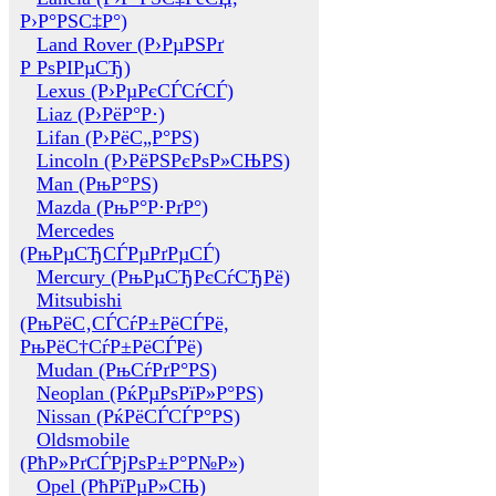
Р›Р°РЅС‡Р°)
Land Rover (Р›РµРЅРґ
Р РѕРІРµСЂ)
Lexus (Р›РµРєСЃСѓСЃ)
Liaz (Р›РёР°Р·)
Lifan (Р›РёС„Р°РЅ)
Lincoln (Р›РёРЅРєРѕР»СЊРЅ)
Man (РњР°РЅ)
Mazda (РњР°Р·РґР°)
Mercedes
(РњРµСЂСЃРµРґРµСЃ)
Mercury (РњРµСЂРєСѓСЂРё)
Mitsubishi
(РњРёС‚СЃСѓР±РёСЃРё,
РњРёС†СѓР±РёСЃРё)
Mudan (РњСѓРґР°РЅ)
Neoplan (РќРµРѕРїР»Р°РЅ)
Nissan (РќРёСЃСЃР°РЅ)
Oldsmobile
(РћР»РґСЃРјРѕР±Р°Р№Р»)
Opel (РћРїРµР»СЊ)