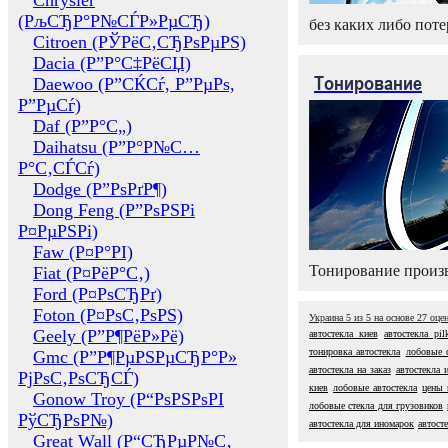
Chrysler
(РљСЂР°Р№СЃР»РµСЂ)
без каких либо поте
Citroen (РЎРёС‚СЂРѕРµРЅ)
Dacia (Р”Р°С‡РёСЏ)
Тонирование
Daewoo (Р”СЌСѓ, Р”РµРѕ,
Р”РµСѓ)
Daf (Р”Р°С„)
Daihatsu (Р”Р°Р№С…
Р°С‚СЃСѓ)
Dodge (Р”РѕРґР¶)
Dong Feng (Р”РѕРЅРі
Р¤РµРЅРі)
Faw (Р¤Р°РІ)
Тонирование произв
Fiat (Р¤РёР°С‚)
Ford (Р¤РѕСЂРґ)
Foton (Р¤РѕС‚РѕРЅ)
Украина
5
из
5
на основе
27
оце
Geely (Р”Р¶РёР»Рё)
автостекла киев
автостекла pil
тонировка автостекла
лобовые с
Gmc (Р”Р¶РµРЅРµСЂР°Р»
автостекла на заказ
автостекла 
РјРѕС‚РѕСЂСЃ)
киев
лобовые автостекла
цены 
Gonow Troy (Р“РѕРЅРѕРІ
лобовые стекла для грузовиков
РўСЂРѕР№)
автостекла для иномарок
автост
Great Wall (Р“СЂРµР№С‚