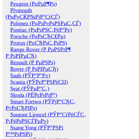
Peugeot (РџРµР¶Рѕ)
Plymouth
(РџР»СЌР№РјР°СѓСЃ)
Polonez (РџРѕР»РѕРЅРµС‚СЃ)
Pontiac (РџРѕРЅС‚РёР°Рє)
Porsche (РџРѕСЂС€Рµ)
Proton (РџСЂРѕС‚РѕРЅ)
Range Rover (Р РµРЅРґР¶
Р РѕРІРµСЂ)
Renault (Р РµРЅРѕ)
Rover (Р РѕРІРµСЂ)
Saab (РЎР°Р°Р±)
Scania (РЎРєР°РЅРёСЏ)
Seat (РЎРµР°С‚)
Skoda (РЁРєРѕРґР°)
Smart Fortwo (РЎРјР°СЂС‚
Р¤РѕСЂРІРѕ)
Soueast Lioncel (РЎР°СѓРёСЃС‚
Р›РёРѕРЅСЃРµР»)
Ssang Yong (РЎР°РЅРі
Р™РѕРЅРі)