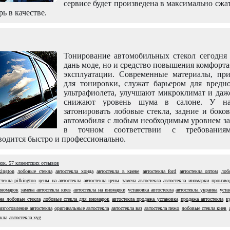
сервисе будет произведена в максимально сжа
рь в качестве.
Тонирование автомобильных стекол сегодня 
дань моде, но и средство повышения комфорт
эксплуатации. Современные материалы, пр
для тонировки, служат барьером для вредно
ультрафиолета, улучшают микроклимат и даж
снижают уровень шума в салоне. У н
затонировать лобовые стекла, задние и боко
автомобиля с любым необходимым уровнем за
в точном соответствии с требовани
одится быстро и профессионально.
нок.
57
клиентских отзывов
kington
лобовые стекла
автостекла хонда
автостекла в киеве
автостекла ford
автостекла оптом
лоб
текла pilkington
цены на автостекла
автостекла цены
замена автостекла
автостекла иномарки
произво
иномарок
замена автостекла киев
автостекла на иномарки
установка автостекла
автостекла украина
уста
на лобовые стекла
лобовые стекла для иномарок
автостекла продажа установка
продажа автостекла
к
изготовление автостекла
оригинальные автостекла
автостекла ваз
автостекла пежо
лобовые стекла киев
екла
автостекла xyg