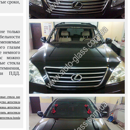
тые сроки,
не только
абельности
именяемые
го глазам
е немного
ас можно
вые стекла
темнения,
ями ПДД.
овые стекла ваз
дство автостекла
новка автостекла
упить автостекла
автостекла honda