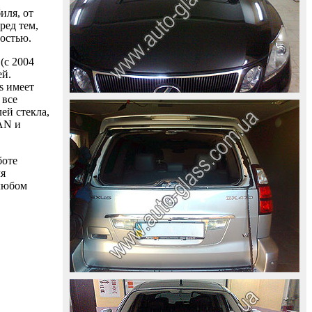
иля, от
ред тем,
ностью.
(с 2004
ей.
s имеет
 все
ей стекла,
AAN и
боте
ля
 любом