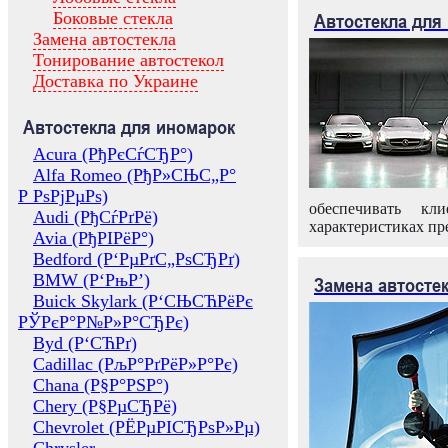
Боковые стекла
Автостекла для
Замена автостекла
Тонирование автостекол
Доставка по Украине
Автостекла для иномарок
Acura (РђРєСѓСЂР°)
Alfa Romeo (РђР»СЊС„Р°
Р РѕРјРµРѕ)
обеспечивать кл
Audi (РђСѓРґРё)
характеристиках пр
Avia (РђРІРёР°)
Bedford (Р‘РµРґС„РѕСЂРґ)
BMW (Р‘РњР’)
Замена автосте
Buick Skylark (Р‘СЊСЋРёРє
РЎРєР°Р№Р»Р°СЂРє)
Byd (Р‘СЋРґ)
Cadillac (РљР°РґРёР»Р°Рє)
Chana (Р§Р°РЅР°)
Chery (Р§РµСЂРё)
Chevrolet (РЁРµРІСЂРѕР»Рµ)