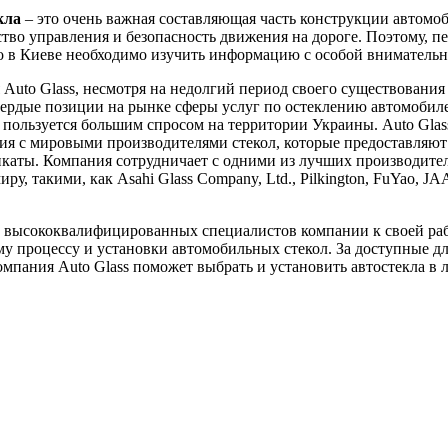
кла
– это очень важная составляющая часть конструкции автомоб
ство управления и безопасность движения на дороге. Поэтому, пе
ло в Киеве необходимо изучить информацию с особой вниматель
Auto Glass, несмотря на недолгий период своего существования 
вердые позиции на рынке сферы услуг по остеклению автомобил
пользуется большим спросом на территории Украины. Auto Glas
я с мировыми производителями стекол, которые предоставляют
каты. Компания сотрудничает с одними из лучших производител
ру, такими, как Asahi Glass Company, Ltd., Pilkington, FuYao, J
 высококвалифицированных специалистов компании к своей ра
у процессу и установки автомобильных стекол. За доступные д
мпания Auto Glass поможет выбрать и установить автостекла в