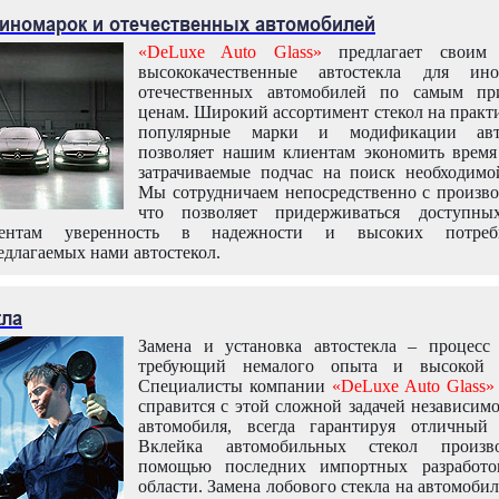
 иномарок и отечественных автомобилей
«DeLuxe Auto Glass»
предлагает своим 
высококачественные автостекла для ин
отечественных автомобилей по самым пр
ценам. Широкий ассортимент стекол на практ
популярные марки и модификации авт
позволяет нашим клиентам экономить время
затрачиваемые подчас на поиск необходимо
Мы сотрудничаем непосредственно с произво
что позволяет придерживаться доступн
иентам уверенность в надежности и высоких потреби
едлагаемых нами автостекол.
кла
Замена и установка автостекла – процесс
требующий немалого опыта и высокой т
Специалисты компании
«DeLuxe Auto Glass»
справится с этой сложной задачей независим
автомобиля, всегда гарантируя отличный р
Вклейка автомобильных стекол произв
помощью последних импортных разработо
области. Замена лобового стекла на автомоби