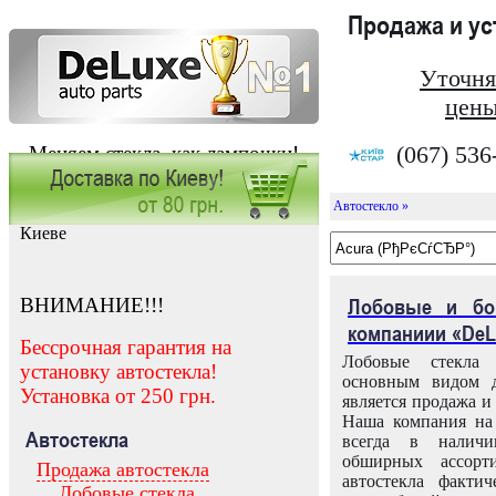
Продажа и у
Уточня
цены
(067) 536
Меняем стекла, как лампочки!
Автостекло »
Заказать установку автостекла в
Киеве
ВНИМАНИЕ!!!
Лобовые и бо
компаниии «DeL
Бессрочная гарантия на
Лобовые стекла
установку автостекла!
основным видом д
Установка от 250 грн.
является продажа и 
Наша компания на 
Автостекла
всегда в налич
обширных ассорт
Продажа автостекла
автостекла факти
Лобовые стекла