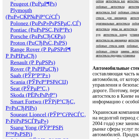
оптом
автостекла ваз
автостек
Peugeot (РџРµР¶Рѕ)
лобовые автостекла
автосте
Plymouth
автостекла ford
лобовые стекла
(РџР»СЌР№РјР°СѓСЃ)
стекла для иномарок
автос
Polonez (РџРѕР»РѕРЅРµС‚СЃ)
оригинальные автостекла
лобо
Pontiac (РџРѕРЅС‚РёР°Рє)
автостекла
цены на автостекла
xyg
автостекла хонда
устано
Porsche (РџРѕСЂС€Рµ)
автостекла на иномарки
автостек
Proton (РџСЂРѕС‚РѕРЅ)
лобовые стекла киев
лобовые 
Range Rover (Р РµРЅРґР¶
лобовые стекла
замена автос
Р РѕРІРµСЂ)
автостекла продажа установка
Renault (Р РµРЅРѕ)
Автомобильные сте
Rover (Р РѕРІРµСЂ)
составляющая часть 
Saab (РЎР°Р°Р±)
автомобиля, от котор
Scania (РЎРєР°РЅРёСЏ)
управления и безопа
Seat (РЎРµР°С‚)
дороге. Поэтому, пере
Skoda (РЁРєРѕРґР°)
автостекло в Киеве н
Smart Fortwo (РЎРјР°СЂС‚
информацию с особо
Р¤РѕСЂРІРѕ)
Украинская компания 
Soueast Lioncel (РЎР°СѓРёСЃС‚
на недолгий период с
Р›РёРѕРЅСЃРµР»)
2004 года) уже заним
Ssang Yong (РЎР°РЅРі
рынке сферы услуг п
Р™РѕРЅРі)
автомобилей. Проду