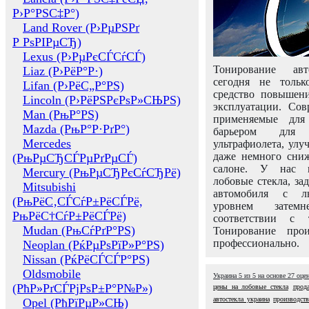
Р›Р°РЅС‡Р°)
Land Rover (Р›РµРЅРґ
Р РѕРІРµСЂ)
Lexus (Р›РµРєСЃСѓСЃ)
Тонирование авт
Liaz (Р›РёР°Р·)
сегодня не толь
Lifan (Р›РёС„Р°РЅ)
средство повышени
Lincoln (Р›РёРЅРєРѕР»СЊРЅ)
эксплуатации. Сов
Man (РњР°РЅ)
применяемые для
Mazda (РњР°Р·РґР°)
барьером для 
Mercedes
ультрафиолета, ул
даже немного сни
(РњРµСЂСЃРµРґРµСЃ)
салоне. У нас м
Mercury (РњРµСЂРєСѓСЂРё)
лобовые стекла, за
Mitsubishi
автомобиля с л
(РњРёС‚СЃСѓР±РёСЃРё,
уровнем затем
РњРёС†СѓР±РёСЃРё)
соответствии с 
Mudan (РњСѓРґР°РЅ)
Тонирование про
профессионально.
Neoplan (РќРµРѕРїР»Р°РЅ)
Nissan (РќРёСЃСЃР°РЅ)
Oldsmobile
Украина
5
из
5
на основе
27
оце
(РћР»РґСЃРјРѕР±Р°Р№Р»)
цены на лобовые стекла
прод
автостекла украина
производств
Opel (РћРїРµР»СЊ)