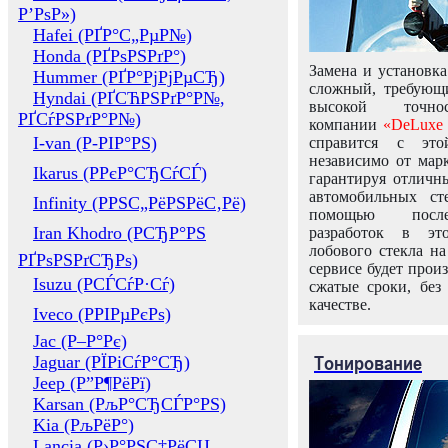
Р’РѕР»)
Hafei (РҐР°С„РµР№)
Honda (РҐРѕРЅРґР°)
Замена и установка
Hummer (РҐР°РјРјРµСЂ)
сложный, требующ
Hyndai (РҐСЋРЅРґР°Р№,
высокой точно
РҐСѓРЅРґР°Р№)
компании
«DeLuxe 
I-van (Р-РІР°РЅ)
справится с это
независимо от марк
Ikarus (РРєР°СЂСѓСЃ)
гарантируя отличны
автомобильных ст
Infinity (РРЅС„РёРЅРёС‚Рё)
помощью посл
Iran Khodro (РСЂР°РЅ
разработок в эт
лобового стекла н
РҐРѕРЅРґСЂРѕ)
сервисе будет прои
Isuzu (РСЃСѓР·Сѓ)
сжатые сроки, без
качестве.
Iveco (РРІРµРєРѕ)
Jac (Р–Р°Рє)
Тонирование
Jaguar (РЇРіСѓР°СЂ)
Jeep (Р”Р¶РёРї)
Karsan (РљР°СЂСЃР°РЅ)
Kia (РљРёР°)
Lancia (Р›Р°РЅС‡РёСЏ,