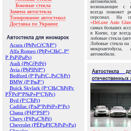
автомобилей.
Боковые стекла
возникающие с в
Замена автостекла
всегда поможет 
Тонирование автостекол
персонал. На ск
«DeLuxe Auto Glas
Доставка по Украине
самых больших ассо
в Киеве, где всег
Автостекла для иномарок
лобовые стекла (авт
Лобовые стекла на 
Acura (РђРєСѓСЂР°)
микроавтобусы, 
Alfa Romeo (РђР»СЊС„Р°
автомобили.
Р РѕРјРµРѕ)
Audi (РђСѓРґРё)
Avia (РђРІРёР°)
Автостекла 
Bedford (Р‘РµРґС„РѕСЂРґ)
отечественных 
BMW (Р‘РњР’)
Buick Skylark (Р‘СЊСЋРёРє
РЎРєР°Р№Р»Р°СЂРє)
Byd (Р‘СЋРґ)
Cadillac (РљР°РґРёР»Р°Рє)
Chana (Р§Р°РЅР°)
Chery (Р§РµСЂРё)
Chevrolet (РЁРµРІСЂРѕР»Рµ)