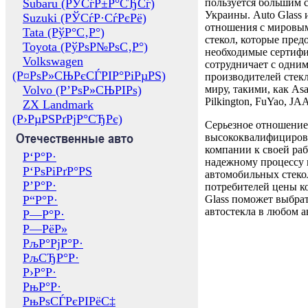
Subaru (РЎСѓР±Р°СЂСѓ)
пользуется большим 
Украины. Auto Glass
Suzuki (РЎСѓР·СѓРєРё)
отношения с мировы
Tata (РўР°С‚Р°)
стекол, которые пред
Toyota (РўРѕР№РѕС‚Р°)
необходимые сертиф
Volkswagen
сотрудничает с одни
(Р¤РѕР»СЊРєСЃРІР°РіРµРЅ)
производителей стекл
Volvo (Р’РѕР»СЊРІРѕ)
миру, такими, как Asa
Pilkington, FuYao, 
ZX Landmark
(Р›РµРЅРґРјР°СЂРє)
Серьезное отношение
Отечественные авто
высококвалифициров
компании к своей раб
Р‘Р°Р·
надежному процессу 
Р‘РѕРіРґР°РЅ
автомобильных стекол
Р’Р°Р·
потребителей цены к
Р“Р°Р·
Glass поможет выбрат
автостекла в любом а
Р—Р°Р·
Р—РёР»
РљР°РјР°Р·
РљСЂР°Р·
Р›Р°Р·
РњР°Р·
РњРѕСЃРєРІРёС‡