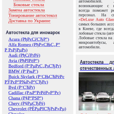
автомобилей.
Боковые стекла
возникающие с в
Замена автостекла
всегда поможет 
Тонирование автостекол
персонал. На ск
«DeLuxe Auto Glas
Доставка по Украине
самых больших ассо
в Киеве, где всег
Автостекла для иномарок
лобовые стекла (авт
Лобовые стекла на 
Acura (РђРєСѓСЂР°)
микроавтобусы, 
Alfa Romeo (РђР»СЊС„Р°
автомобили.
Р РѕРјРµРѕ)
Audi (РђСѓРґРё)
Avia (РђРІРёР°)
Автостекла 
Bedford (Р‘РµРґС„РѕСЂРґ)
отечественных 
BMW (Р‘РњР’)
Buick Skylark (Р‘СЊСЋРёРє
РЎРєР°Р№Р»Р°СЂРє)
Byd (Р‘СЋРґ)
Cadillac (РљР°РґРёР»Р°Рє)
Chana (Р§Р°РЅР°)
Chery (Р§РµСЂРё)
Chevrolet (РЁРµРІСЂРѕР»Рµ)