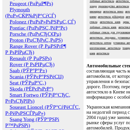
лобовые автостекла
автостекла 
Peugeot (РџРµР¶Рѕ)
хонда
производство автостекла
Plymouth
иномарки
автостекла пежо
авт
(РџР»СЌР№РјР°СѓСЃ)
киеве
автостекла pilkington
авт
Polonez (РџРѕР»РѕРЅРµС‚СЃ)
стекла
автостекла киев
цены
Pontiac (РџРѕРЅС‚РёР°Рє)
лобовые стекла киев
автостек
лобовые стекла для грузовиков
Porsche (РџРѕСЂС€Рµ)
автостекла продажа установка
Proton (РџСЂРѕС‚РѕРЅ)
автостекла оптом
установка ав
Range Rover (Р РµРЅРґР¶
изготовление автостекла
тонир
Р РѕРІРµСЂ)
киев
автостекла
Renault (Р РµРЅРѕ)
Rover (Р РѕРІРµСЂ)
Автомобильные сте
Saab (РЎР°Р°Р±)
составляющая часть 
Scania (РЎРєР°РЅРёСЏ)
автомобиля, от котор
управления и безопа
Seat (РЎРµР°С‚)
дороге. Поэтому, пере
Skoda (РЁРєРѕРґР°)
автостекло в Киеве н
Smart Fortwo (РЎРјР°СЂС‚
информацию с особо
Р¤РѕСЂРІРѕ)
Soueast Lioncel (РЎР°СѓРёСЃС‚
Украинская компания 
на недолгий период с
Р›РёРѕРЅСЃРµР»)
2004 года) уже заним
Ssang Yong (РЎР°РЅРі
рынке сферы услуг п
Р™РѕРЅРі)
автомобилей. Проду