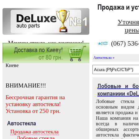
Продажа и у
Уточня
цены
(067) 536
Меняем стекла, как лампочки!
Автостекло »
Заказать установку автостекла в
Киеве
ВНИМАНИЕ!!!
Лобовые и бо
компаниии «DeL
Бессрочная гарантия на
Лобовые стекла
установку автостекла!
основным видом д
Установка от 250 грн.
является продажа и 
Наша компания на 
Автостекла
всегда в налич
обширных ассорт
Продажа автостекла
автостекла факти
Лобовые стекла