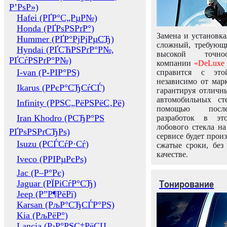
Р’РѕР»)
Hafei (РҐР°С„РµР№)
Honda (РҐРѕРЅРґР°)
Замена и установка
Hummer (РҐР°РјРјРµСЂ)
сложный, требующ
Hyndai (РҐСЋРЅРґР°Р№,
высокой точно
РҐСѓРЅРґР°Р№)
компании
«DeLuxe 
I-van (Р-РІР°РЅ)
справится с это
независимо от марк
Ikarus (РРєР°СЂСѓСЃ)
гарантируя отличны
автомобильных ст
Infinity (РРЅС„РёРЅРёС‚Рё)
помощью посл
Iran Khodro (РСЂР°РЅ
разработок в эт
лобового стекла н
РҐРѕРЅРґСЂРѕ)
сервисе будет прои
Isuzu (РСЃСѓР·Сѓ)
сжатые сроки, без
качестве.
Iveco (РРІРµРєРѕ)
Jac (Р–Р°Рє)
Тонирование
Jaguar (РЇРіСѓР°СЂ)
Jeep (Р”Р¶РёРї)
Karsan (РљР°СЂСЃР°РЅ)
Kia (РљРёР°)
Lancia (Р›Р°РЅС‡РёСЏ,