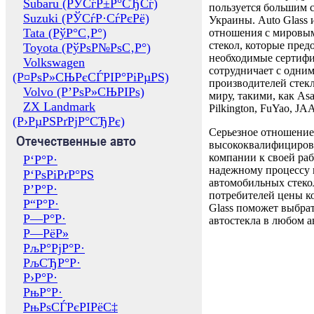
Subaru (РЎСѓР±Р°СЂСѓ)
пользуется большим 
Suzuki (РЎСѓР·СѓРєРё)
Украины. Auto Glass
Tata (РўР°С‚Р°)
отношения с мировы
стекол, которые пред
Toyota (РўРѕР№РѕС‚Р°)
необходимые сертиф
Volkswagen
сотрудничает с одни
(Р¤РѕР»СЊРєСЃРІР°РіРµРЅ)
производителей стекл
Volvo (Р’РѕР»СЊРІРѕ)
миру, такими, как Asa
ZX Landmark
Pilkington, FuYao, 
(Р›РµРЅРґРјР°СЂРє)
Серьезное отношение
Отечественные авто
высококвалифициров
компании к своей раб
Р‘Р°Р·
надежному процессу 
Р‘РѕРіРґР°РЅ
автомобильных стекол
Р’Р°Р·
потребителей цены к
Р“Р°Р·
Glass поможет выбрат
Р—Р°Р·
автостекла в любом а
Р—РёР»
РљР°РјР°Р·
РљСЂР°Р·
Р›Р°Р·
РњР°Р·
РњРѕСЃРєРІРёС‡