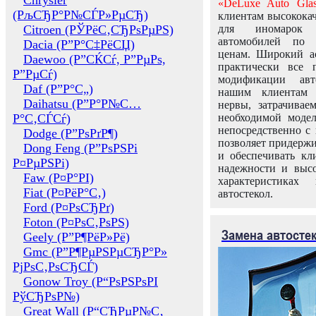
Chrysler
«DeLuxe Auto Glas
(РљСЂР°Р№СЃР»РµСЂ)
клиентам высококач
Citroen (РЎРёС‚СЂРѕРµРЅ)
для иномарок 
автомобилей по
Dacia (Р”Р°С‡РёСЏ)
ценам. Широкий ас
Daewoo (Р”СЌСѓ, Р”РµРѕ,
практически все 
Р”РµСѓ)
модификации авт
Daf (Р”Р°С„)
нашим клиентам 
Daihatsu (Р”Р°Р№С…
нервы, затрачивае
Р°С‚СЃСѓ)
необходимой моде
непосредственно с 
Dodge (Р”РѕРґР¶)
позволяет придержи
Dong Feng (Р”РѕРЅРі
и обеспечивать кл
Р¤РµРЅРі)
надежности и высо
Faw (Р¤Р°РІ)
характеристиках
Fiat (Р¤РёР°С‚)
автостекол.
Ford (Р¤РѕСЂРґ)
Foton (Р¤РѕС‚РѕРЅ)
Замена автосте
Geely (Р”Р¶РёР»Рё)
Gmc (Р”Р¶РµРЅРµСЂР°Р»
РјРѕС‚РѕСЂСЃ)
Gonow Troy (Р“РѕРЅРѕРІ
РўСЂРѕР№)
Great Wall (Р“СЂРµР№С‚