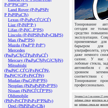
Р›Р°РЅС‡Р°)
Land Rover (Р›РµРЅРґ
Р РѕРІРµСЂ)
Lexus (Р›РµРєСЃСѓСЃ)
Тонирование авт
Liaz (Р›РёР°Р·)
сегодня не толь
Lifan (Р›РёС„Р°РЅ)
средство повышени
Lincoln (Р›РёРЅРєРѕР»СЊРЅ)
эксплуатации. Сов
Man (РњР°РЅ)
применяемые для
Mazda (РњР°Р·РґР°)
барьером для 
Mercedes
ультрафиолета, ул
даже немного сни
(РњРµСЂСЃРµРґРµСЃ)
салоне. У нас м
Mercury (РњРµСЂРєСѓСЂРё)
лобовые стекла, за
Mitsubishi
автомобиля с л
(РњРёС‚СЃСѓР±РёСЃРё,
уровнем затем
РњРёС†СѓР±РёСЃРё)
соответствии с 
Mudan (РњСѓРґР°РЅ)
Тонирование про
профессионально.
Neoplan (РќРµРѕРїР»Р°РЅ)
Nissan (РќРёСЃСЃР°РЅ)
Oldsmobile
Украина
5
из
5
на основе
27
оце
(РћР»РґСЃРјРѕР±Р°Р№Р»)
лобовые стекла
автостекла на з
ваз
лобовые стекла ваз
автосте
Opel (РћРїРµР»СЊ)