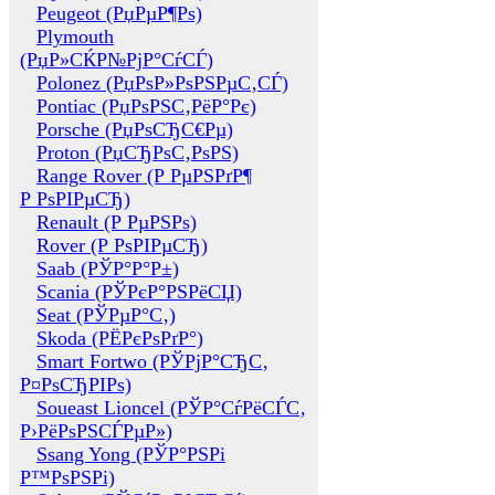
Peugeot (РџРµР¶Рѕ)
Plymouth
(РџР»СЌР№РјР°СѓСЃ)
Polonez (РџРѕР»РѕРЅРµС‚СЃ)
Pontiac (РџРѕРЅС‚РёР°Рє)
Porsche (РџРѕСЂС€Рµ)
Proton (РџСЂРѕС‚РѕРЅ)
Range Rover (Р РµРЅРґР¶
Р РѕРІРµСЂ)
Renault (Р РµРЅРѕ)
Rover (Р РѕРІРµСЂ)
Saab (РЎР°Р°Р±)
Scania (РЎРєР°РЅРёСЏ)
Seat (РЎРµР°С‚)
Skoda (РЁРєРѕРґР°)
Smart Fortwo (РЎРјР°СЂС‚
Р¤РѕСЂРІРѕ)
Soueast Lioncel (РЎР°СѓРёСЃС‚
Р›РёРѕРЅСЃРµР»)
Ssang Yong (РЎР°РЅРі
Р™РѕРЅРі)