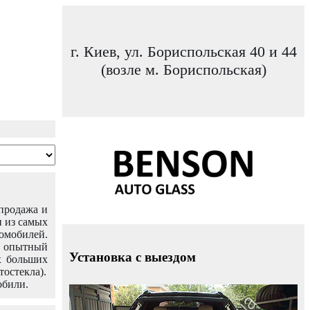
г. Киев, ул. Бориспольская 40 и 44
(возле м. Бориспольская)
 продажа и
н из самых
омобилей.
ш опытный
Установка с выездом
х больших
тостекла).
обили.