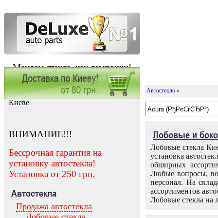
Меняем стекла, как лампочки!
Автостекло »
Заказать установку автостекла в
Киеве
ВНИМАНИЕ!!!
Лобовые и боко
Лобовые стекла Кие
Бессрочная гарантия на
установка автостек
установку автостекла!
обширных ассортим
Установка от 250 грн.
Любые вопросы, во
персонал. На скла
ассортиментов автос
Автостекла
Лобовые стекла на 
Продажа автостекла
Лобовые стекла