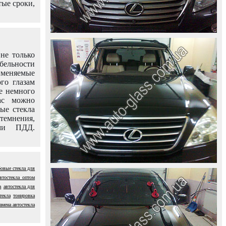
тые сроки,
не только
абельности
именяемые
го глазам
е немного
ас можно
вые стекла
темнения,
ями ПДД.
овые стекла для
втостекла оптом
а
автостекла для
текла
тонировка
амена автостекла