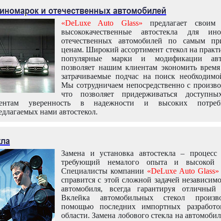
 иномарок и отечественных автомобилей
«DeLuxe Auto Glass»
предлагает своим 
высококачественные автостекла для ин
отечественных автомобилей по самым пр
ценам. Широкий ассортимент стекол на практ
популярные марки и модификации авт
позволяет нашим клиентам экономить время
затрачиваемые подчас на поиск необходимо
Мы сотрудничаем непосредственно с произво
что позволяет придерживаться доступн
иентам уверенность в надежности и высоких потреби
едлагаемых нами автостекол.
кла
Замена и установка автостекла – процесс
требующий немалого опыта и высокой т
Специалисты компании
«DeLuxe Auto Glass»
справится с этой сложной задачей независим
автомобиля, всегда гарантируя отличный р
Вклейка автомобильных стекол произв
помощью последних импортных разработо
области. Замена лобового стекла на автомоби