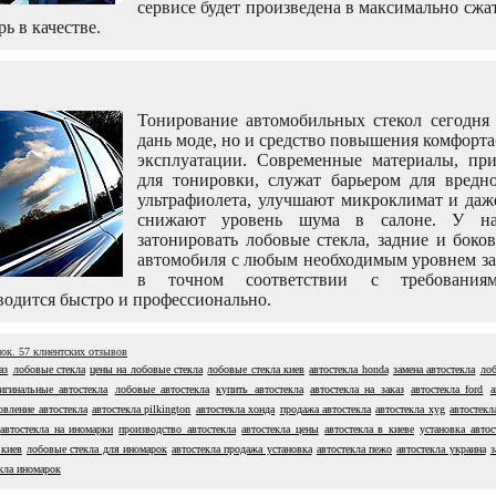
сервисе будет произведена в максимально сжа
рь в качестве.
Тонирование автомобильных стекол сегодня 
дань моде, но и средство повышения комфорт
эксплуатации. Современные материалы, пр
для тонировки, служат барьером для вредно
ультрафиолета, улучшают микроклимат и даж
снижают уровень шума в салоне. У н
затонировать лобовые стекла, задние и боко
автомобиля с любым необходимым уровнем за
в точном соответствии с требовани
одится быстро и профессионально.
нок.
57
клиентских отзывов
аз
лобовые стекла
цены на лобовые стекла
лобовые стекла киев
автостекла honda
замена автостекла
лоб
игинальные автостекла
лобовые автостекла
купить автостекла
автостекла на заказ
автостекла ford
а
овление автостекла
автостекла pilkington
автостекла хонда
продажа автостекла
автостекла xyg
автостекл
автостекла на иномарки
производство автостекла
автостекла цены
автостекла в киеве
установка автос
 киев
лобовые стекла для иномарок
автостекла продажа установка
автостекла пежо
автостекла украина
з
екла иномарок