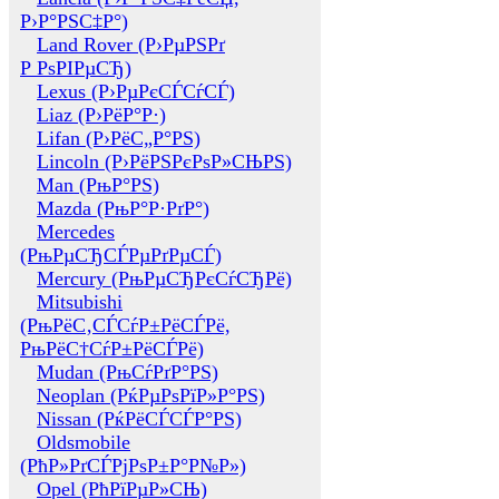
Р›Р°РЅС‡Р°)
Land Rover (Р›РµРЅРґ
Р РѕРІРµСЂ)
Lexus (Р›РµРєСЃСѓСЃ)
Liaz (Р›РёР°Р·)
Lifan (Р›РёС„Р°РЅ)
Lincoln (Р›РёРЅРєРѕР»СЊРЅ)
Man (РњР°РЅ)
Mazda (РњР°Р·РґР°)
Mercedes
(РњРµСЂСЃРµРґРµСЃ)
Mercury (РњРµСЂРєСѓСЂРё)
Mitsubishi
(РњРёС‚СЃСѓР±РёСЃРё,
РњРёС†СѓР±РёСЃРё)
Mudan (РњСѓРґР°РЅ)
Neoplan (РќРµРѕРїР»Р°РЅ)
Nissan (РќРёСЃСЃР°РЅ)
Oldsmobile
(РћР»РґСЃРјРѕР±Р°Р№Р»)
Opel (РћРїРµР»СЊ)