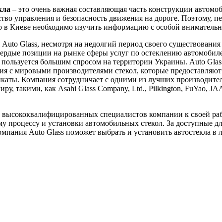
кла
– это очень важная составляющая часть конструкции автомоб
ство управления и безопасность движения на дороге. Поэтому, пе
ло в Киеве необходимо изучить информацию с особой вниматель
Auto Glass, несмотря на недолгий период своего существования 
вердые позиции на рынке сферы услуг по остеклению автомобил
пользуется большим спросом на территории Украины. Auto Glas
я с мировыми производителями стекол, которые предоставляют
каты. Компания сотрудничает с одними из лучших производител
ру, такими, как Asahi Glass Company, Ltd., Pilkington, FuYao, J
 высококвалифицированных специалистов компании к своей ра
у процессу и установки автомобильных стекол. За доступные д
мпания Auto Glass поможет выбрать и установить автостекла в