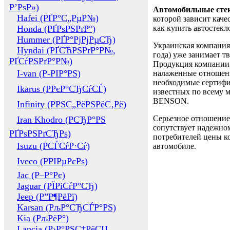
Р’РѕР»)
Автомобильные сте
Hafei (РҐР°С„РµР№)
которой зависит каче
Honda (РҐРѕРЅРґР°)
как купить автостек
Hummer (РҐР°РјРјРµСЂ)
Украинская компания 
Hyndai (РҐСЋРЅРґР°Р№,
года) уже занимает т
РҐСѓРЅРґР°Р№)
Продукция компании 
I-van (Р-РІР°РЅ)
налаженные отношени
необходимые сертифи
Ikarus (РРєР°СЂСѓСЃ)
известных по всему ми
BENSON.
Infinity (РРЅС„РёРЅРёС‚Рё)
Серьезное отношение
Iran Khodro (РСЂР°РЅ
сопутствует надежном
РҐРѕРЅРґСЂРѕ)
потребителей цены ко
Isuzu (РСЃСѓР·Сѓ)
автомобиле.
Iveco (РРІРµРєРѕ)
Jac (Р–Р°Рє)
Jaguar (РЇРіСѓР°СЂ)
Jeep (Р”Р¶РёРї)
Karsan (РљР°СЂСЃР°РЅ)
Kia (РљРёР°)
Lancia (Р›Р°РЅС‡РёСЏ,