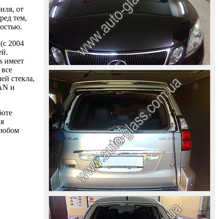
иля, от
ред тем,
ностью.
(с 2004
ей.
s имеет
 все
ей стекла,
AAN и
боте
ля
 любом