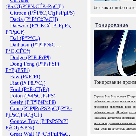
Chrysler
(РљСЂР°Р№СЃР»РµСЂ)
без каких либо поте
Citroen (РЎРёС‚СЂРѕРµРЅ)
Dacia (Р”Р°С‡РёСЏ)
Тонирование
Daewoo (Р”СЌСѓ, Р”РµРѕ,
Р”РµСѓ)
Daf (Р”Р°С„)
Daihatsu (Р”Р°Р№С…
Р°С‚СЃСѓ)
Dodge (Р”РѕРґР¶)
Dong Feng (Р”РѕРЅРі
Р¤РµРЅРі)
Faw (Р¤Р°РІ)
Тонирование произв
Fiat (Р¤РёР°С‚)
Ford (Р¤РѕСЂРґ)
Foton (Р¤РѕС‚РѕРЅ)
Украина
5
из
5
на основе
27
оце
Geely (Р”Р¶РёР»Рё)
лобовые стекла ваз
автостекла в
грузовиков
автостекла киев
ор
Gmc (Р”Р¶РµРЅРµСЂР°Р»
лобовые стекла pilkington
изгот
РјРѕС‚РѕСЂСЃ)
иномарок
автостекла иномарки
Gonow Troy (Р“РѕРЅРѕРІ
автостекла
установка автостекла
РўСЂРѕР№)
киев
цены на автостекла
автост
Great Wall (Р“СЂРµР№С‚