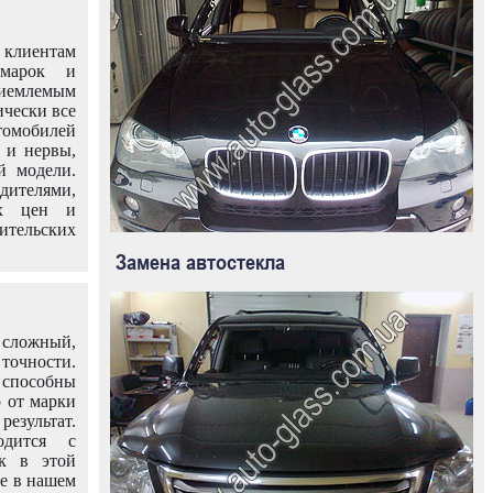
клиентам
омарок и
иемлемым
ически все
омобилей
 и нервы,
й модели.
дителями,
ых цен и
тельских
Замена автостекла
 сложный,
очности.
способны
о от марки
езультат.
одится с
к в этой
ле в нашем