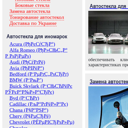
Боковые стекла
Автостекла для
Замена автостекла
Тонирование автостекол
Доставка по Украине
Автостекла для иномарок
Acura (РђРєСѓСЂР°)
Alfa Romeo (РђР»СЊС„Р°
Р РѕРјРµРѕ)
обеспечивать кл
Audi (РђСѓРґРё)
характеристиках пр
Avia (РђРІРёР°)
Bedford (Р‘РµРґС„РѕСЂРґ)
BMW (Р‘РњР’)
Замена автосте
Buick Skylark (Р‘СЊСЋРёРє
РЎРєР°Р№Р»Р°СЂРє)
Byd (Р‘СЋРґ)
Cadillac (РљР°РґРёР»Р°Рє)
Chana (Р§Р°РЅР°)
Chery (Р§РµСЂРё)
Chevrolet (РЁРµРІСЂРѕР»Рµ)