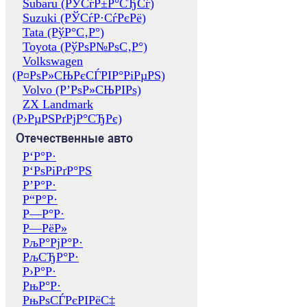
Subaru (РЎСѓР±Р°СЂСѓ)
Suzuki (РЎСѓР·СѓРєРё)
Tata (РўР°С‚Р°)
Toyota (РўРѕР№РѕС‚Р°)
Volkswagen
(Р¤РѕР»СЊРєСЃРІР°РіРµРЅ)
Volvo (Р’РѕР»СЊРІРѕ)
ZX Landmark
(Р›РµРЅРґРјР°СЂРє)
Отечественные авто
Р‘Р°Р·
Р‘РѕРіРґР°РЅ
Р’Р°Р·
Р“Р°Р·
Р—Р°Р·
Р—РёР»
РљР°РјР°Р·
РљСЂР°Р·
Р›Р°Р·
РњР°Р·
РњРѕСЃРєРІРёС‡