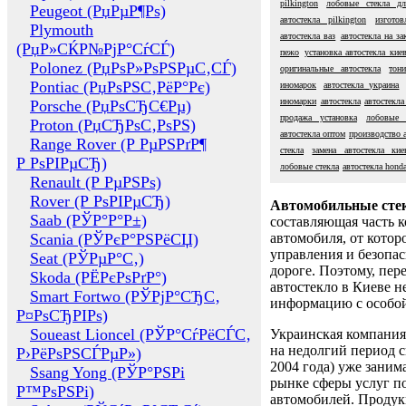
pilkington
лобовые стекла д
Peugeot (РџРµР¶Рѕ)
автостекла pilkington
изготов
Plymouth
автостекла ваз
автостекла на за
(РџР»СЌР№РјР°СѓСЃ)
пежо
установка автостекла кие
Polonez (РџРѕР»РѕРЅРµС‚СЃ)
оригинальные автостекла
тон
Pontiac (РџРѕРЅС‚РёР°Рє)
иномарок
автостекла украина
иномарки
автостекла
автостекла
Porsche (РџРѕСЂС€Рµ)
продажа установка
лобовые 
Proton (РџСЂРѕС‚РѕРЅ)
автостекла оптом
производство 
Range Rover (Р РµРЅРґР¶
стекла
замена автостекла кие
Р РѕРІРµСЂ)
лобовые стекла
автостекла hond
Renault (Р РµРЅРѕ)
Rover (Р РѕРІРµСЂ)
Автомобильные сте
Saab (РЎР°Р°Р±)
составляющая часть 
Scania (РЎРєР°РЅРёСЏ)
автомобиля, от котор
управления и безопа
Seat (РЎРµР°С‚)
дороге. Поэтому, пере
Skoda (РЁРєРѕРґР°)
автостекло в Киеве н
Smart Fortwo (РЎРјР°СЂС‚
информацию с особо
Р¤РѕСЂРІРѕ)
Soueast Lioncel (РЎР°СѓРёСЃС‚
Украинская компания 
на недолгий период с
Р›РёРѕРЅСЃРµР»)
2004 года) уже заним
Ssang Yong (РЎР°РЅРі
рынке сферы услуг п
Р™РѕРЅРі)
автомобилей. Проду