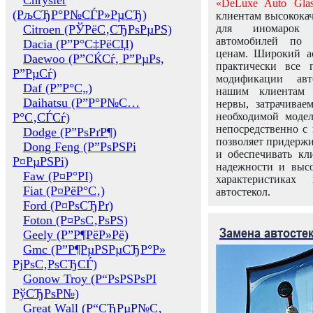
Chrysler
«DeLuxe Auto Glas
(РљСЂР°Р№СЃР»РµСЂ)
клиентам высококач
Citroen (РЎРёС‚СЂРѕРµРЅ)
для иномарок 
автомобилей по
Dacia (Р”Р°С‡РёСЏ)
ценам. Широкий ас
Daewoo (Р”СЌСѓ, Р”РµРѕ,
практически все 
Р”РµСѓ)
модификации авт
Daf (Р”Р°С„)
нашим клиентам 
Daihatsu (Р”Р°Р№С…
нервы, затрачивае
Р°С‚СЃСѓ)
необходимой моде
непосредственно с 
Dodge (Р”РѕРґР¶)
позволяет придержи
Dong Feng (Р”РѕРЅРі
и обеспечивать кл
Р¤РµРЅРі)
надежности и высо
Faw (Р¤Р°РІ)
характеристиках
Fiat (Р¤РёР°С‚)
автостекол.
Ford (Р¤РѕСЂРґ)
Foton (Р¤РѕС‚РѕРЅ)
Замена автосте
Geely (Р”Р¶РёР»Рё)
Gmc (Р”Р¶РµРЅРµСЂР°Р»
РјРѕС‚РѕСЂСЃ)
Gonow Troy (Р“РѕРЅРѕРІ
РўСЂРѕР№)
Great Wall (Р“СЂРµР№С‚