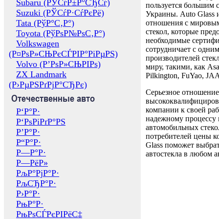
Subaru (РЎСѓР±Р°СЂСѓ)
пользуется большим 
Suzuki (РЎСѓР·СѓРєРё)
Украины. Auto Glass
Tata (РўР°С‚Р°)
отношения с мировы
стекол, которые пред
Toyota (РўРѕР№РѕС‚Р°)
необходимые сертиф
Volkswagen
сотрудничает с одни
(Р¤РѕР»СЊРєСЃРІР°РіРµРЅ)
производителей стекл
Volvo (Р’РѕР»СЊРІРѕ)
миру, такими, как Asa
ZX Landmark
Pilkington, FuYao, 
(Р›РµРЅРґРјР°СЂРє)
Серьезное отношение
Отечественные авто
высококвалифициров
компании к своей раб
Р‘Р°Р·
надежному процессу 
Р‘РѕРіРґР°РЅ
автомобильных стекол
Р’Р°Р·
потребителей цены к
Р“Р°Р·
Glass поможет выбрат
Р—Р°Р·
автостекла в любом а
Р—РёР»
РљР°РјР°Р·
РљСЂР°Р·
Р›Р°Р·
РњР°Р·
РњРѕСЃРєРІРёС‡