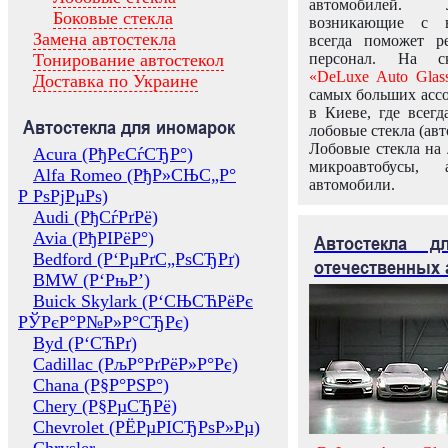
автомобилей.
Боковые стекла
возникающие с в
Замена автостекла
всегда поможет 
Тонирование автостекол
персонал. На ск
«DeLuxe Auto Glas
Доставка по Украине
самых больших ассо
в Киеве, где всег
Автостекла для иномарок
лобовые стекла (авт
Лобовые стекла на 
Acura (РђРєСѓСЂР°)
микроавтобусы, 
Alfa Romeo (РђР»СЊС„Р°
автомобили.
Р РѕРјРµРѕ)
Audi (РђСѓРґРё)
Avia (РђРІРёР°)
Автостекла 
Bedford (Р‘РµРґС„РѕСЂРґ)
отечественных 
BMW (Р‘РњР’)
Buick Skylark (Р‘СЊСЋРёРє
РЎРєР°Р№Р»Р°СЂРє)
Byd (Р‘СЋРґ)
Cadillac (РљР°РґРёР»Р°Рє)
Chana (Р§Р°РЅР°)
Chery (Р§РµСЂРё)
Chevrolet (РЁРµРІСЂРѕР»Рµ)