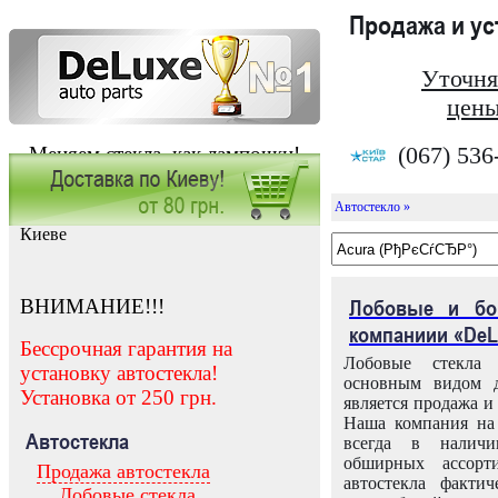
Продажа и у
Уточня
цены
(067) 536
Меняем стекла, как лампочки!
Автостекло »
Заказать установку автостекла в
Киеве
ВНИМАНИЕ!!!
Лобовые и бо
компаниии «DeL
Бессрочная гарантия на
Лобовые стекла
установку автостекла!
основным видом д
Установка от 250 грн.
является продажа и 
Наша компания на 
Автостекла
всегда в налич
обширных ассорт
Продажа автостекла
автостекла факти
Лобовые стекла