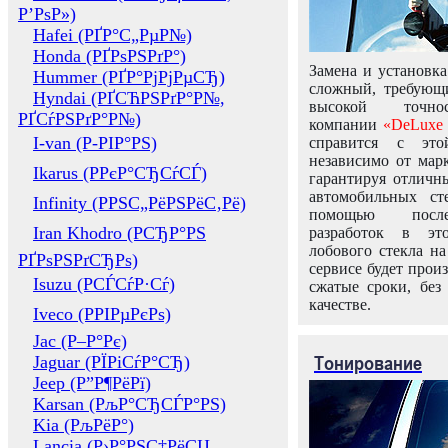
Р’РѕР»)
Hafei (РҐР°С„РµР№)
Honda (РҐРѕРЅРґР°)
Замена и установка
Hummer (РҐР°РјРјРµСЂ)
сложный, требующ
Hyndai (РҐСЋРЅРґР°Р№,
высокой точно
РҐСѓРЅРґР°Р№)
компании
«DeLuxe 
I-van (Р-РІР°РЅ)
справится с это
независимо от марк
Ikarus (РРєР°СЂСѓСЃ)
гарантируя отличны
автомобильных ст
Infinity (РРЅС„РёРЅРёС‚Рё)
помощью посл
Iran Khodro (РСЂР°РЅ
разработок в эт
лобового стекла н
РҐРѕРЅРґСЂРѕ)
сервисе будет прои
Isuzu (РСЃСѓР·Сѓ)
сжатые сроки, без
качестве.
Iveco (РРІРµРєРѕ)
Jac (Р–Р°Рє)
Тонирование
Jaguar (РЇРіСѓР°СЂ)
Jeep (Р”Р¶РёРї)
Karsan (РљР°СЂСЃР°РЅ)
Kia (РљРёР°)
Lancia (Р›Р°РЅС‡РёСЏ,