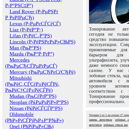
Р›Р°РЅС‡Р°)
Land Rover (Р›РµРЅРґ
Р РѕРІРµСЂ)
Lexus (Р›РµРєСЃСѓСЃ)
Тонирование авт
Liaz (Р›РёР°Р·)
сегодня не толь
Lifan (Р›РёС„Р°РЅ)
средство повышени
Lincoln (Р›РёРЅРєРѕР»СЊРЅ)
эксплуатации. Сов
Man (РњР°РЅ)
применяемые для
Mazda (РњР°Р·РґР°)
барьером для 
Mercedes
ультрафиолета, ул
даже немного сни
(РњРµСЂСЃРµРґРµСЃ)
салоне. У нас м
Mercury (РњРµСЂРєСѓСЂРё)
лобовые стекла, за
Mitsubishi
автомобиля с л
(РњРёС‚СЃСѓР±РёСЃРё,
уровнем затем
РњРёС†СѓР±РёСЃРё)
соответствии с 
Mudan (РњСѓРґР°РЅ)
Тонирование про
профессионально.
Neoplan (РќРµРѕРїР»Р°РЅ)
Nissan (РќРёСЃСЃР°РЅ)
Oldsmobile
Украина
5
из
5
на основе
27
оце
(РћР»РґСЃРјРѕР±Р°Р№Р»)
замена автостекла
лобовые с
автостекла
лобовые стекла ваз
Opel (РћРїРµР»СЊ)