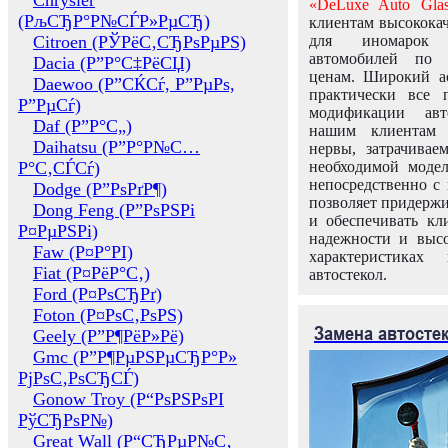
Chrysler
«DeLuxe Auto Glas
(РљСЂР°Р№СЃР»РµСЂ)
клиентам высококач
Citroen (РЎРёС‚СЂРѕРµРЅ)
для иномарок 
автомобилей по
Dacia (Р”Р°С‡РёСЏ)
ценам. Широкий ас
Daewoo (Р”СЌСѓ, Р”РµРѕ,
практически все 
Р”РµСѓ)
модификации авт
Daf (Р”Р°С„)
нашим клиентам 
Daihatsu (Р”Р°Р№С…
нервы, затрачивае
Р°С‚СЃСѓ)
необходимой моде
непосредственно с 
Dodge (Р”РѕРґР¶)
позволяет придержи
Dong Feng (Р”РѕРЅРі
и обеспечивать кл
Р¤РµРЅРі)
надежности и высо
Faw (Р¤Р°РІ)
характеристиках
Fiat (Р¤РёР°С‚)
автостекол.
Ford (Р¤РѕСЂРґ)
Foton (Р¤РѕС‚РѕРЅ)
Замена автосте
Geely (Р”Р¶РёР»Рё)
Gmc (Р”Р¶РµРЅРµСЂР°Р»
РјРѕС‚РѕСЂСЃ)
Gonow Troy (Р“РѕРЅРѕРІ
РўСЂРѕР№)
Great Wall (Р“СЂРµР№С‚