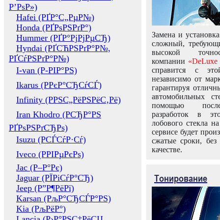
Р’РѕР»)
Hafei (РҐР°С„РµР№)
Honda (РҐРѕРЅРґР°)
Замена и установка
Hummer (РҐР°РјРјРµСЂ)
сложный, требующ
Hyndai (РҐСЋРЅРґР°Р№,
высокой точно
РҐСѓРЅРґР°Р№)
компании
«DeLuxe 
I-van (Р-РІР°РЅ)
справится с это
независимо от марк
Ikarus (РРєР°СЂСѓСЃ)
гарантируя отличны
автомобильных ст
Infinity (РРЅС„РёРЅРёС‚Рё)
помощью посл
Iran Khodro (РСЂР°РЅ
разработок в эт
лобового стекла н
РҐРѕРЅРґСЂРѕ)
сервисе будет прои
Isuzu (РСЃСѓР·Сѓ)
сжатые сроки, без
качестве.
Iveco (РРІРµРєРѕ)
Jac (Р–Р°Рє)
Тонирование
Jaguar (РЇРіСѓР°СЂ)
Jeep (Р”Р¶РёРї)
Karsan (РљР°СЂСЃР°РЅ)
Kia (РљРёР°)
Lancia (Р›Р°РЅС‡РёСЏ,