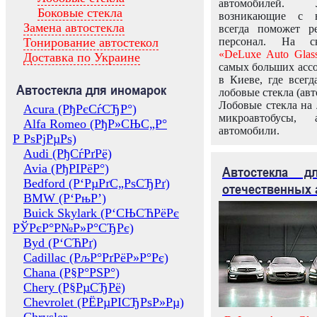
автомобилей.
Боковые стекла
возникающие с в
Замена автостекла
всегда поможет 
Тонирование автостекол
персонал. На ск
«DeLuxe Auto Glas
Доставка по Украине
самых больших ассо
в Киеве, где всег
Автостекла для иномарок
лобовые стекла (авт
Лобовые стекла на 
Acura (РђРєСѓСЂР°)
микроавтобусы, 
Alfa Romeo (РђР»СЊС„Р°
автомобили.
Р РѕРјРµРѕ)
Audi (РђСѓРґРё)
Avia (РђРІРёР°)
Автостекла 
Bedford (Р‘РµРґС„РѕСЂРґ)
отечественных 
BMW (Р‘РњР’)
Buick Skylark (Р‘СЊСЋРёРє
РЎРєР°Р№Р»Р°СЂРє)
Byd (Р‘СЋРґ)
Cadillac (РљР°РґРёР»Р°Рє)
Chana (Р§Р°РЅР°)
Chery (Р§РµСЂРё)
Chevrolet (РЁРµРІСЂРѕР»Рµ)