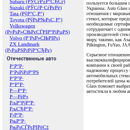
Subaru (РЎСѓР±Р°СЂСѓ)
пользуется большим 
Suzuki (РЎСѓР·СѓРєРё)
Украины. Auto Glass
Tata (РўР°С‚Р°)
отношения с мировы
стекол, которые пред
Toyota (РўРѕР№РѕС‚Р°)
необходимые сертиф
Volkswagen
сотрудничает с одни
(Р¤РѕР»СЊРєСЃРІР°РіРµРЅ)
производителей стекл
Volvo (Р’РѕР»СЊРІРѕ)
миру, такими, как Asa
ZX Landmark
Pilkington, FuYao, 
(Р›РµРЅРґРјР°СЂРє)
Серьезное отношение
Отечественные авто
высококвалифициров
компании к своей раб
Р‘Р°Р·
надежному процессу 
Р‘РѕРіРґР°РЅ
автомобильных стекол
Р’Р°Р·
потребителей цены к
Р“Р°Р·
Glass поможет выбрат
Р—Р°Р·
автостекла в любом а
Р—РёР»
РљР°РјР°Р·
РљСЂР°Р·
Р›Р°Р·
РњР°Р·
РњРѕСЃРєРІРёС‡