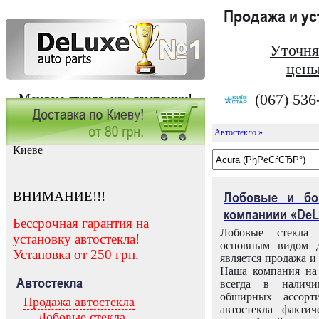
Продажа и у
Уточня
цены
(067) 536
Меняем стекла, как лампочки!
Автостекло »
Заказать установку автостекла в
Киеве
ВНИМАНИЕ!!!
Лобовые и бо
компаниии «DeL
Бессрочная гарантия на
Лобовые стекла
установку автостекла!
основным видом д
Установка от 250 грн.
является продажа и 
Наша компания на 
Автостекла
всегда в налич
обширных ассорт
Продажа автостекла
автостекла факти
Лобовые стекла