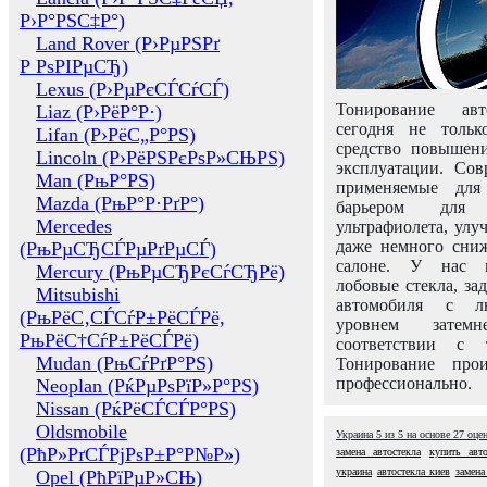
Р›Р°РЅС‡Р°)
Land Rover (Р›РµРЅРґ
Р РѕРІРµСЂ)
Lexus (Р›РµРєСЃСѓСЃ)
Тонирование авт
Liaz (Р›РёР°Р·)
сегодня не толь
Lifan (Р›РёС„Р°РЅ)
средство повышени
Lincoln (Р›РёРЅРєРѕР»СЊРЅ)
эксплуатации. Сов
Man (РњР°РЅ)
применяемые для
Mazda (РњР°Р·РґР°)
барьером для 
Mercedes
ультрафиолета, ул
даже немного сни
(РњРµСЂСЃРµРґРµСЃ)
салоне. У нас м
Mercury (РњРµСЂРєСѓСЂРё)
лобовые стекла, за
Mitsubishi
автомобиля с л
(РњРёС‚СЃСѓР±РёСЃРё,
уровнем затем
РњРёС†СѓР±РёСЃРё)
соответствии с 
Mudan (РњСѓРґР°РЅ)
Тонирование про
профессионально.
Neoplan (РќРµРѕРїР»Р°РЅ)
Nissan (РќРёСЃСЃР°РЅ)
Oldsmobile
Украина
5
из
5
на основе
27
оце
(РћР»РґСЃРјРѕР±Р°Р№Р»)
замена автостекла
купить авто
украина
автостекла киев
замена
Opel (РћРїРµР»СЊ)