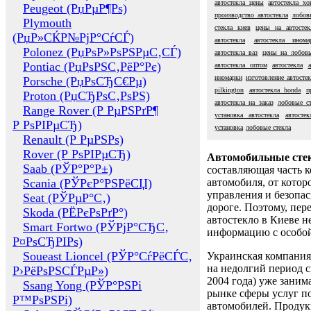
автостекла цены
автостекла хо
Peugeot (РџРµР¶Рѕ)
производство автостекла
лобов
Plymouth
стекла киев
цены на автостек
(РџР»СЌР№РјР°СѓСЃ)
автостекла
автостекла инома
Polonez (РџРѕР»РѕРЅРµС‚СЃ)
автостекла ваз
цены на лобовы
Pontiac (РџРѕРЅС‚РёР°Рє)
автостекла оптом
автостекла
иномарки
изготовление автостек
Porsche (РџРѕСЂС€Рµ)
pilkington
автостекла honda
п
Proton (РџСЂРѕС‚РѕРЅ)
автостекла на заказ
лобовые ст
Range Rover (Р РµРЅРґР¶
установка автостекла
автостек
Р РѕРІРµСЂ)
установка
лобовые стекла
Renault (Р РµРЅРѕ)
Rover (Р РѕРІРµСЂ)
Автомобильные сте
Saab (РЎР°Р°Р±)
составляющая часть 
Scania (РЎРєР°РЅРёСЏ)
автомобиля, от котор
управления и безопа
Seat (РЎРµР°С‚)
дороге. Поэтому, пере
Skoda (РЁРєРѕРґР°)
автостекло в Киеве н
Smart Fortwo (РЎРјР°СЂС‚
информацию с особо
Р¤РѕСЂРІРѕ)
Soueast Lioncel (РЎР°СѓРёСЃС‚
Украинская компания 
на недолгий период с
Р›РёРѕРЅСЃРµР»)
2004 года) уже заним
Ssang Yong (РЎР°РЅРі
рынке сферы услуг п
Р™РѕРЅРі)
автомобилей. Проду