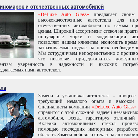
 иномарок и отечественных автомобилей
«DeLuxe Auto Glass»
предлагает своим 
высококачественные автостекла для ин
отечественных автомобилей по самым пр
ценам. Широкий ассортимент стекол на практ
популярные марки и модификации авт
позволяет нашим клиентам экономить время
затрачиваемые подчас на поиск необходимо
Мы сотрудничаем непосредственно с произво
что позволяет придерживаться доступн
иентам уверенность в надежности и высоких потреби
едлагаемых нами автостекол.
кла
Замена и установка автостекла – процесс
требующий немалого опыта и высокой т
Специалисты компании
«DeLuxe Auto Glass»
справится с этой сложной задачей независим
автомобиля, всегда гарантируя отличный р
Вклейка автомобильных стекол произв
помощью последних импортных разработо
области. Замена лобового стекла на автомоби