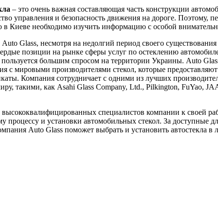
кла
– это очень важная составляющая часть конструкции автомоб
ство управления и безопасность движения на дороге. Поэтому, пе
ло в Киеве необходимо изучить информацию с особой вниматель
Auto Glass, несмотря на недолгий период своего существования 
вердые позиции на рынке сферы услуг по остеклению автомобил
пользуется большим спросом на территории Украины. Auto Glas
я с мировыми производителями стекол, которые предоставляют
каты. Компания сотрудничает с одними из лучших производител
ру, такими, как Asahi Glass Company, Ltd., Pilkington, FuYao, J
 высококвалифицированных специалистов компании к своей ра
у процессу и установки автомобильных стекол. За доступные д
мпания Auto Glass поможет выбрать и установить автостекла в