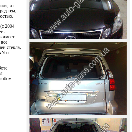
иля, от
ред тем,
ностью.
(с 2004
ей.
s имеет
 все
ей стекла,
AAN и
боте
ля
 любом