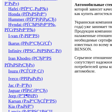
Р’РѕР»)
Автомобильные сте
Hafei (РҐР°С„РµР№)
которой зависит каче
Honda (РҐРѕРЅРґР°)
как купить автостек
Hummer (РҐР°РјРјРµСЂ)
Украинская компания 
Hyndai (РҐСЋРЅРґР°Р№,
года) уже занимает т
РҐСѓРЅРґР°Р№)
Продукция компании 
I-van (Р-РІР°РЅ)
налаженные отношени
необходимые сертифи
Ikarus (РРєР°СЂСѓСЃ)
известных по всему ми
BENSON.
Infinity (РРЅС„РёРЅРёС‚Рё)
Серьезное отношение
Iran Khodro (РСЂР°РЅ
сопутствует надежном
РҐРѕРЅРґСЂРѕ)
потребителей цены ко
Isuzu (РСЃСѓР·Сѓ)
автомобиле.
Iveco (РРІРµРєРѕ)
Jac (Р–Р°Рє)
Jaguar (РЇРіСѓР°СЂ)
Jeep (Р”Р¶РёРї)
Karsan (РљР°СЂСЃР°РЅ)
Kia (РљРёР°)
Lancia (Р›Р°РЅС‡РёСЏ,