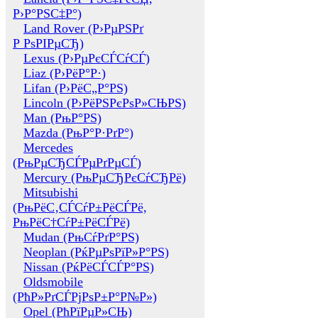
Р›Р°РЅС‡Р°)
Land Rover (Р›РµРЅРґ
Р РѕРІРµСЂ)
Lexus (Р›РµРєСЃСѓСЃ)
Liaz (Р›РёР°Р·)
Lifan (Р›РёС„Р°РЅ)
Lincoln (Р›РёРЅРєРѕР»СЊРЅ)
Man (РњР°РЅ)
Mazda (РњР°Р·РґР°)
Mercedes
(РњРµСЂСЃРµРґРµСЃ)
Mercury (РњРµСЂРєСѓСЂРё)
Mitsubishi
(РњРёС‚СЃСѓР±РёСЃРё,
РњРёС†СѓР±РёСЃРё)
Mudan (РњСѓРґР°РЅ)
Neoplan (РќРµРѕРїР»Р°РЅ)
Nissan (РќРёСЃСЃР°РЅ)
Oldsmobile
(РћР»РґСЃРјРѕР±Р°Р№Р»)
Opel (РћРїРµР»СЊ)