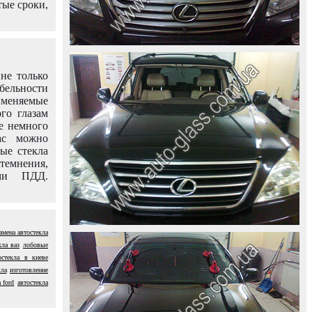
тые сроки,
не только
абельности
именяемые
го глазам
е немного
ас можно
вые стекла
темнения,
ями ПДД.
амена автостекла
кла ваз
лобовые
остекла в киеве
кла
изготовление
 ford
автостекла