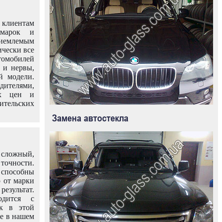
клиентам
омарок и
иемлемым
ически все
омобилей
 и нервы,
й модели.
дителями,
ых цен и
тельских
Замена автостекла
 сложный,
очности.
способны
о от марки
езультат.
одится с
к в этой
ле в нашем