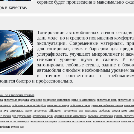
сервисе будет произведена в максимально сжа
рь в качестве.
Тонирование автомобильных стекол сегодня 
дань моде, но и средство повышения комфорт
эксплуатации. Современные материалы, пр
для тонировки, служат барьером для вредно
ультрафиолета, улучшают микроклимат и даж
снижают уровень шума в салоне. У н
затонировать лобовые стекла, задние и боко
автомобиля с любым необходимым уровнем за
в точном соответствии с требовани
одится быстро и профессионально.
нок.
57
клиентских отзывов
nda
автостекла продажа установка
тонировка автостекла
цены на автостекла
автостекла киев
автостекла
з
иномарок
лобовые стекла pilkington
автостекла хонда
лобовые стекла
цены на лобовые стекла
автосте
ла xyg
автостекла пежо
автостекла pilkington
автостекла для иномарок
лобовые стекла киев
авт
е стекла для грузовиков
автостекла цены
оригинальные автостекла
лобовые автостекла
купить автосте
автостекла на иномарки
автостекла иномарки
установка автостекла киев
установка автостекла
автостекла
лобовые стекла ваз