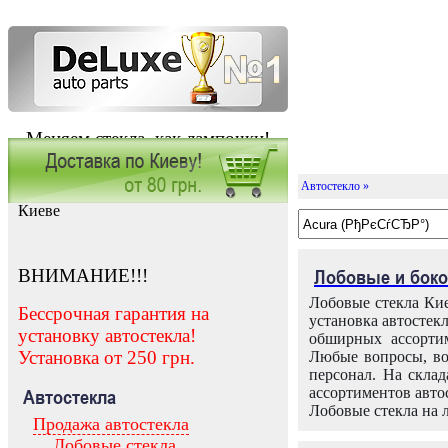
Меняем стекла, как лампочки!
Автостекло »
Заказать установку автостекла в
Киеве
ВНИМАНИЕ!!!
Лобовые и боко
Лобовые стекла Кие
Бессрочная гарантия на
установка автостек
установку автостекла!
обширных ассортим
Установка от 250 грн.
Любые вопросы, во
персонал. На скла
ассортиментов автос
Автостекла
Лобовые стекла на 
Продажа автостекла
Лобовые стекла