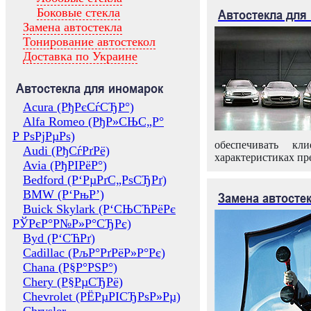
Боковые стекла
Автостекла для
Замена автостекла
Тонирование автостекол
Доставка по Украине
Автостекла для иномарок
Acura (РђРєСѓСЂР°)
Alfa Romeo (РђР»СЊС„Р°
Р РѕРјРµРѕ)
обеспечивать кл
Audi (РђСѓРґРё)
характеристиках пр
Avia (РђРІРёР°)
Bedford (Р‘РµРґС„РѕСЂРґ)
BMW (Р‘РњР’)
Замена автосте
Buick Skylark (Р‘СЊСЋРёРє
РЎРєР°Р№Р»Р°СЂРє)
Byd (Р‘СЋРґ)
Cadillac (РљР°РґРёР»Р°Рє)
Chana (Р§Р°РЅР°)
Chery (Р§РµСЂРё)
Chevrolet (РЁРµРІСЂРѕР»Рµ)