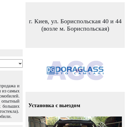
г. Киев, ул. Бориспольская 40 и 44
(возле м. Бориспольская)
 продажа и
н из самых
омобилей.
ш опытный
Установка с выездом
х больших
тостекла).
обили.