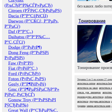
Chrysler
(РљСЂР°Р№СЃР»РµСЂ)
без каких либо поте
Citroen (РЎРёС‚СЂРѕРµРЅ)
Dacia (Р”Р°С‡РёСЏ)
Тонирование
Daewoo (Р”СЌСѓ, Р”РµРѕ,
Р”РµСѓ)
Daf (Р”Р°С„)
Daihatsu (Р”Р°Р№С…
Р°С‚СЃСѓ)
Dodge (Р”РѕРґР¶)
Dong Feng (Р”РѕРЅРі
Р¤РµРЅРі)
Faw (Р¤Р°РІ)
Тонирование произв
Fiat (Р¤РёР°С‚)
Ford (Р¤РѕСЂРґ)
Foton (Р¤РѕС‚РѕРЅ)
Украина
5
из
5
на основе
27
оце
Geely (Р”Р¶РёР»Рё)
автостекла оптом
автостекла ho
автостекла на заказ
автостекла 
Gmc (Р”Р¶РµРЅРµСЂР°Р»
стекла для иномарок
автостек
РјРѕС‚РѕСЂСЃ)
производство автостекла
лобовы
Gonow Troy (Р“РѕРЅРѕРІ
автостекла
продажа автостекла
РўСЂРѕР№)
украина
замена автостекла киев
Great Wall (Р“СЂРµР№С‚