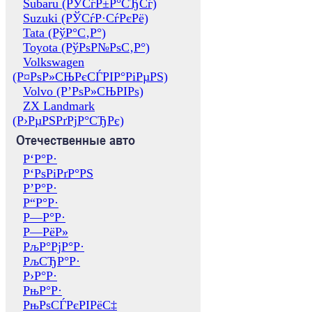
Subaru (РЎСѓР±Р°СЂСѓ)
Suzuki (РЎСѓР·СѓРєРё)
Tata (РўР°С‚Р°)
Toyota (РўРѕР№РѕС‚Р°)
Volkswagen
(Р¤РѕР»СЊРєСЃРІР°РіРµРЅ)
Volvo (Р’РѕР»СЊРІРѕ)
ZX Landmark
(Р›РµРЅРґРјР°СЂРє)
Отечественные авто
Р‘Р°Р·
Р‘РѕРіРґР°РЅ
Р’Р°Р·
Р“Р°Р·
Р—Р°Р·
Р—РёР»
РљР°РјР°Р·
РљСЂР°Р·
Р›Р°Р·
РњР°Р·
РњРѕСЃРєРІРёС‡