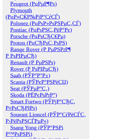
Peugeot (РџРµР¶Рѕ)
Plymouth
(РџР»СЌР№РјР°СѓСЃ)
Polonez (РџРѕР»РѕРЅРµС‚СЃ)
Pontiac (РџРѕРЅС‚РёР°Рє)
Porsche (РџРѕСЂС€Рµ)
Proton (РџСЂРѕС‚РѕРЅ)
Range Rover (Р РµРЅРґР¶
Р РѕРІРµСЂ)
Renault (Р РµРЅРѕ)
Rover (Р РѕРІРµСЂ)
Saab (РЎР°Р°Р±)
Scania (РЎРєР°РЅРёСЏ)
Seat (РЎРµР°С‚)
Skoda (РЁРєРѕРґР°)
Smart Fortwo (РЎРјР°СЂС‚
Р¤РѕСЂРІРѕ)
Soueast Lioncel (РЎР°СѓРёСЃС‚
Р›РёРѕРЅСЃРµР»)
Ssang Yong (РЎР°РЅРі
Р™РѕРЅРі)