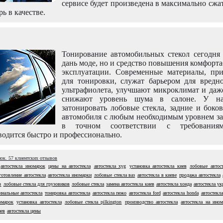
сервисе будет произведена в максимально сжа
рь в качестве.
Тонирование автомобильных стекол сегодня 
дань моде, но и средство повышения комфорт
эксплуатации. Современные материалы, пр
для тонировки, служат барьером для вредно
ультрафиолета, улучшают микроклимат и даж
снижают уровень шума в салоне. У н
затонировать лобовые стекла, задние и боко
автомобиля с любым необходимым уровнем за
в точном соответствии с требовани
одится быстро и профессионально.
нок.
57
клиентских отзывов
автостекла иномарок
цены на автостекла
автостекла xyg
установка автостекла киев
лобовые автост
готовление автостекла
автостекла иномарки
лобовые стекла ваз
автостекла в киеве
продажа автостекла
з
лобовые стекла для грузовиков
лобовые стекла
замена автостекла киев
автостекла хонда
автостекла ук
инальные автостекла
тонировка автостекла
автостекла пежо
автостекла ford
автостекла honda
автостекл
омарок
установка автостекла
лобовые стекла pilkington
производство автостекла
автостекла на ино
иев
автостекла цены