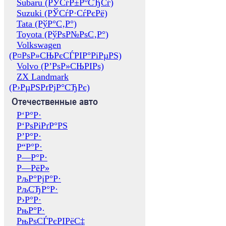
Subaru (РЎСѓР±Р°СЂСѓ)
Suzuki (РЎСѓР·СѓРєРё)
Tata (РўР°С‚Р°)
Toyota (РўРѕР№РѕС‚Р°)
Volkswagen
(Р¤РѕР»СЊРєСЃРІР°РіРµРЅ)
Volvo (Р’РѕР»СЊРІРѕ)
ZX Landmark
(Р›РµРЅРґРјР°СЂРє)
Отечественные авто
Р‘Р°Р·
Р‘РѕРіРґР°РЅ
Р’Р°Р·
Р“Р°Р·
Р—Р°Р·
Р—РёР»
РљР°РјР°Р·
РљСЂР°Р·
Р›Р°Р·
РњР°Р·
РњРѕСЃРєРІРёС‡