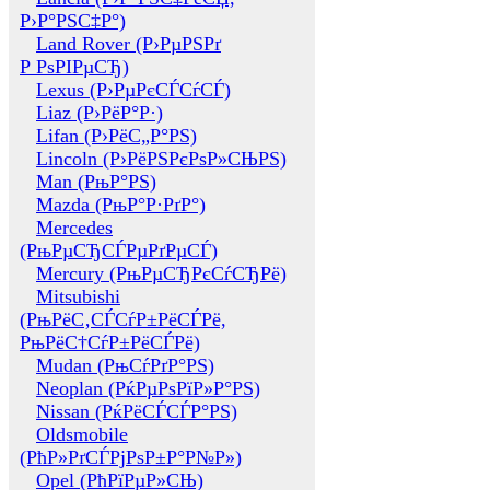
Р›Р°РЅС‡Р°)
Land Rover (Р›РµРЅРґ
Р РѕРІРµСЂ)
Lexus (Р›РµРєСЃСѓСЃ)
Liaz (Р›РёР°Р·)
Lifan (Р›РёС„Р°РЅ)
Lincoln (Р›РёРЅРєРѕР»СЊРЅ)
Man (РњР°РЅ)
Mazda (РњР°Р·РґР°)
Mercedes
(РњРµСЂСЃРµРґРµСЃ)
Mercury (РњРµСЂРєСѓСЂРё)
Mitsubishi
(РњРёС‚СЃСѓР±РёСЃРё,
РњРёС†СѓР±РёСЃРё)
Mudan (РњСѓРґР°РЅ)
Neoplan (РќРµРѕРїР»Р°РЅ)
Nissan (РќРёСЃСЃР°РЅ)
Oldsmobile
(РћР»РґСЃРјРѕР±Р°Р№Р»)
Opel (РћРїРµР»СЊ)