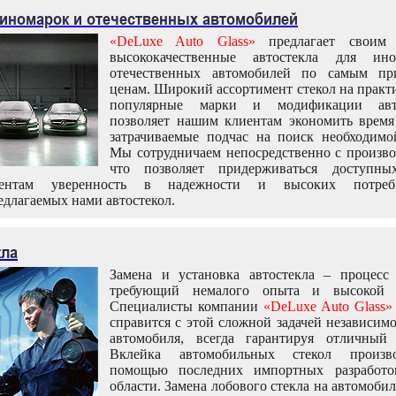
 иномарок и отечественных автомобилей
«DeLuxe Auto Glass»
предлагает своим 
высококачественные автостекла для ин
отечественных автомобилей по самым пр
ценам. Широкий ассортимент стекол на практ
популярные марки и модификации авт
позволяет нашим клиентам экономить время
затрачиваемые подчас на поиск необходимо
Мы сотрудничаем непосредственно с произво
что позволяет придерживаться доступн
иентам уверенность в надежности и высоких потреби
едлагаемых нами автостекол.
кла
Замена и установка автостекла – процесс
требующий немалого опыта и высокой т
Специалисты компании
«DeLuxe Auto Glass»
справится с этой сложной задачей независим
автомобиля, всегда гарантируя отличный р
Вклейка автомобильных стекол произв
помощью последних импортных разработо
области. Замена лобового стекла на автомоби