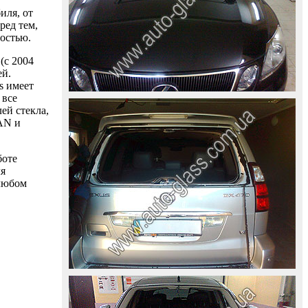
иля, от
ред тем,
ностью.
(с 2004
ей.
s имеет
 все
ей стекла,
AAN и
боте
ля
 любом