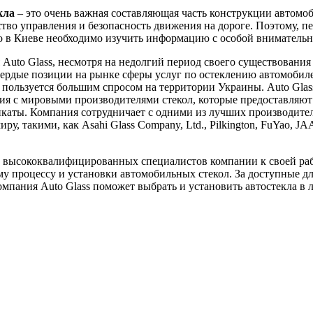
кла
– это очень важная составляющая часть конструкции автомоб
ство управления и безопасность движения на дороге. Поэтому, пе
ло в Киеве необходимо изучить информацию с особой вниматель
Auto Glass, несмотря на недолгий период своего существования 
вердые позиции на рынке сферы услуг по остеклению автомобил
пользуется большим спросом на территории Украины. Auto Glas
я с мировыми производителями стекол, которые предоставляют
каты. Компания сотрудничает с одними из лучших производител
ру, такими, как Asahi Glass Company, Ltd., Pilkington, FuYao, J
 высококвалифицированных специалистов компании к своей ра
у процессу и установки автомобильных стекол. За доступные д
мпания Auto Glass поможет выбрать и установить автостекла в