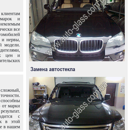
клиентам
омарок и
иемлемым
ически все
омобилей
 и нервы,
й модели.
дителями,
ых цен и
тельских
Замена автостекла
 сложный,
очности.
способны
о от марки
езультат.
одится с
к в этой
ле в нашем