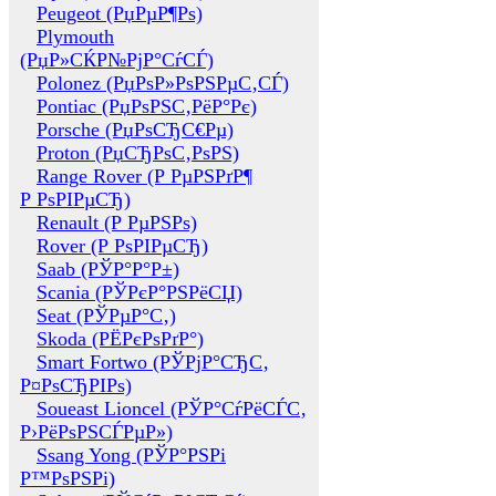
Peugeot (РџРµР¶Рѕ)
Plymouth
(РџР»СЌР№РјР°СѓСЃ)
Polonez (РџРѕР»РѕРЅРµС‚СЃ)
Pontiac (РџРѕРЅС‚РёР°Рє)
Porsche (РџРѕСЂС€Рµ)
Proton (РџСЂРѕС‚РѕРЅ)
Range Rover (Р РµРЅРґР¶
Р РѕРІРµСЂ)
Renault (Р РµРЅРѕ)
Rover (Р РѕРІРµСЂ)
Saab (РЎР°Р°Р±)
Scania (РЎРєР°РЅРёСЏ)
Seat (РЎРµР°С‚)
Skoda (РЁРєРѕРґР°)
Smart Fortwo (РЎРјР°СЂС‚
Р¤РѕСЂРІРѕ)
Soueast Lioncel (РЎР°СѓРёСЃС‚
Р›РёРѕРЅСЃРµР»)
Ssang Yong (РЎР°РЅРі
Р™РѕРЅРі)