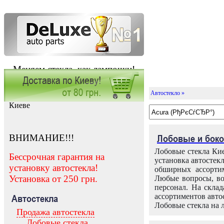
Меняем стекла, как лампочки!
Автостекло »
Заказать установку автостекла в
Киеве
ВНИМАНИЕ!!!
Лобовые и боко
Лобовые стекла Кие
Бессрочная гарантия на
установка автостек
установку автостекла!
обширных ассортим
Установка от 250 грн.
Любые вопросы, во
персонал. На скла
ассортиментов автос
Автостекла
Лобовые стекла на 
Продажа автостекла
Лобовые стекла