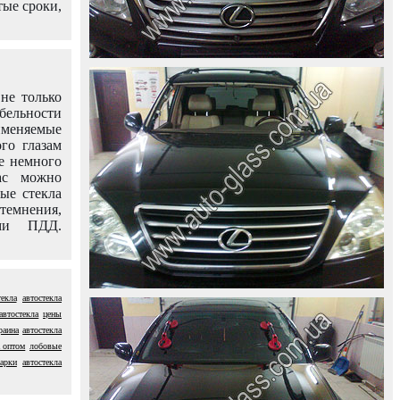
тые сроки,
не только
абельности
именяемые
го глазам
е немного
ас можно
вые стекла
темнения,
ями ПДД.
екла
автостекла
автостекла
цены
раина
автостекла
а оптом
лобовые
марки
автостекла