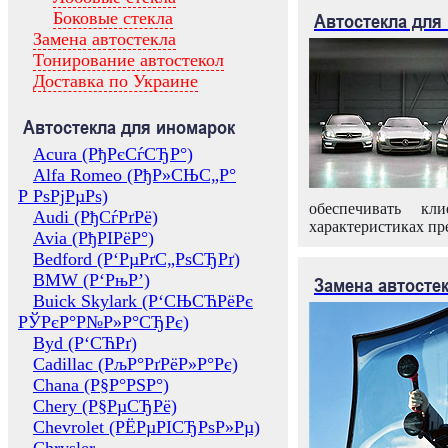
Боковые стекла
Автостекла для
Замена автостекла
Тонирование автостекол
Доставка по Украине
Автостекла для иномарок
Acura (РђРєСѓСЂР°)
Alfa Romeo (РђР»СЊС„Р°
Р РѕРјРµРѕ)
обеспечивать кл
Audi (РђСѓРґРё)
характеристиках пр
Avia (РђРІРёР°)
Bedford (Р‘РµРґС„РѕСЂРґ)
BMW (Р‘РњР’)
Замена автосте
Buick Skylark (Р‘СЊСЋРёРє
РЎРєР°Р№Р»Р°СЂРє)
Byd (Р‘СЋРґ)
Cadillac (РљР°РґРёР»Р°Рє)
Chana (Р§Р°РЅР°)
Chery (Р§РµСЂРё)
Chevrolet (РЁРµРІСЂРѕР»Рµ)