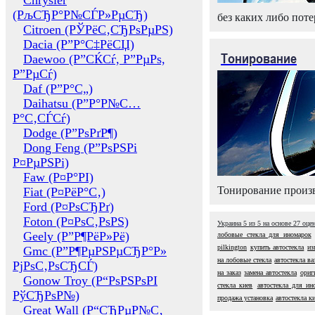
Chrysler
(РљСЂР°Р№СЃР»РµСЂ)
без каких либо поте
Citroen (РЎРёС‚СЂРѕРµРЅ)
Dacia (Р”Р°С‡РёСЏ)
Тонирование
Daewoo (Р”СЌСѓ, Р”РµРѕ,
Р”РµСѓ)
Daf (Р”Р°С„)
Daihatsu (Р”Р°Р№С…
Р°С‚СЃСѓ)
Dodge (Р”РѕРґР¶)
Dong Feng (Р”РѕРЅРі
Р¤РµРЅРі)
Faw (Р¤Р°РІ)
Тонирование произв
Fiat (Р¤РёР°С‚)
Ford (Р¤РѕСЂРґ)
Foton (Р¤РѕС‚РѕРЅ)
Украина
5
из
5
на основе
27
оце
Geely (Р”Р¶РёР»Рё)
лобовые стекла для иномарок
pilkington
купить автостекла
из
Gmc (Р”Р¶РµРЅРµСЂР°Р»
на лобовые стекла
автостекла ва
РјРѕС‚РѕСЂСЃ)
на заказ
замена автостекла
ориг
Gonow Troy (Р“РѕРЅРѕРІ
стекла киев
автостекла для ин
РўСЂРѕР№)
продажа установка
автостекла к
Great Wall (Р“СЂРµР№С‚