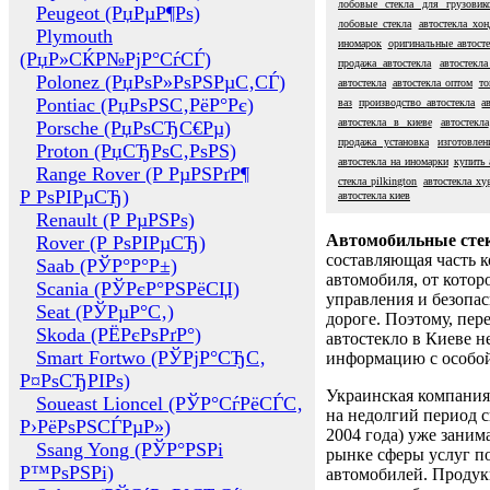
лобовые стекла для грузовик
Peugeot (РџРµР¶Рѕ)
лобовые стекла
автостекла хон
Plymouth
иномарок
оригинальные автосте
(РџР»СЌР№РјР°СѓСЃ)
продажа автостекла
автостекл
Polonez (РџРѕР»РѕРЅРµС‚СЃ)
автостекла
автостекла оптом
то
Pontiac (РџРѕРЅС‚РёР°Рє)
ваз
производство автостекла
а
автостекла в киеве
автостекла
Porsche (РџРѕСЂС€Рµ)
продажа установка
изготовлен
Proton (РџСЂРѕС‚РѕРЅ)
автостекла на иномарки
купить 
Range Rover (Р РµРЅРґР¶
стекла pilkington
автостекла xy
Р РѕРІРµСЂ)
автостекла киев
Renault (Р РµРЅРѕ)
Автомобильные сте
Rover (Р РѕРІРµСЂ)
составляющая часть 
Saab (РЎР°Р°Р±)
автомобиля, от котор
Scania (РЎРєР°РЅРёСЏ)
управления и безопа
Seat (РЎРµР°С‚)
дороге. Поэтому, пере
Skoda (РЁРєРѕРґР°)
автостекло в Киеве н
Smart Fortwo (РЎРјР°СЂС‚
информацию с особо
Р¤РѕСЂРІРѕ)
Украинская компания 
Soueast Lioncel (РЎР°СѓРёСЃС‚
на недолгий период с
Р›РёРѕРЅСЃРµР»)
2004 года) уже заним
Ssang Yong (РЎР°РЅРі
рынке сферы услуг п
Р™РѕРЅРі)
автомобилей. Проду