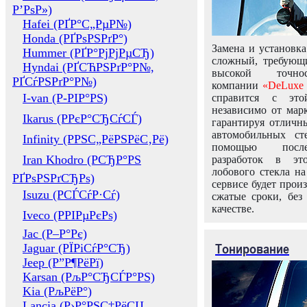
Р’РѕР»)
Hafei (РҐР°С„РµР№)
Honda (РҐРѕРЅРґР°)
Замена и установка
Hummer (РҐР°РјРјРµСЂ)
сложный, требующ
Hyndai (РҐСЋРЅРґР°Р№,
высокой точно
РҐСѓРЅРґР°Р№)
компании
«DeLuxe 
I-van (Р-РІР°РЅ)
справится с это
независимо от марк
Ikarus (РРєР°СЂСѓСЃ)
гарантируя отличны
автомобильных ст
Infinity (РРЅС„РёРЅРёС‚Рё)
помощью посл
Iran Khodro (РСЂР°РЅ
разработок в эт
лобового стекла н
РҐРѕРЅРґСЂРѕ)
сервисе будет прои
Isuzu (РСЃСѓР·Сѓ)
сжатые сроки, без
качестве.
Iveco (РРІРµРєРѕ)
Jac (Р–Р°Рє)
Тонирование
Jaguar (РЇРіСѓР°СЂ)
Jeep (Р”Р¶РёРї)
Karsan (РљР°СЂСЃР°РЅ)
Kia (РљРёР°)
Lancia (Р›Р°РЅС‡РёСЏ,