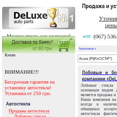
Продажа и у
Уточня
цены
(067) 536
Меняем стекла, как лампочки!
Автостекло »
Заказать установку автостекла в
Киеве
ВНИМАНИЕ!!!
Лобовые и бо
компаниии «DeL
Бессрочная гарантия на
Лобовые стекла
установку автостекла!
основным видом д
Установка от 250 грн.
является продажа и 
Наша компания на 
Автостекла
всегда в налич
обширных ассорт
Продажа автостекла
автостекла факти
Лобовые стекла