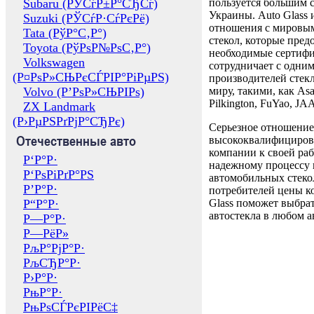
Subaru (РЎСѓР±Р°СЂСѓ)
пользуется большим 
Украины. Auto Glass
Suzuki (РЎСѓР·СѓРєРё)
отношения с мировы
Tata (РўР°С‚Р°)
стекол, которые пред
Toyota (РўРѕР№РѕС‚Р°)
необходимые сертиф
Volkswagen
сотрудничает с одни
(Р¤РѕР»СЊРєСЃРІР°РіРµРЅ)
производителей стекл
Volvo (Р’РѕР»СЊРІРѕ)
миру, такими, как Asa
Pilkington, FuYao, 
ZX Landmark
(Р›РµРЅРґРјР°СЂРє)
Серьезное отношение
Отечественные авто
высококвалифициров
компании к своей раб
Р‘Р°Р·
надежному процессу 
Р‘РѕРіРґР°РЅ
автомобильных стекол
Р’Р°Р·
потребителей цены к
Р“Р°Р·
Glass поможет выбрат
автостекла в любом а
Р—Р°Р·
Р—РёР»
РљР°РјР°Р·
РљСЂР°Р·
Р›Р°Р·
РњР°Р·
РњРѕСЃРєРІРёС‡