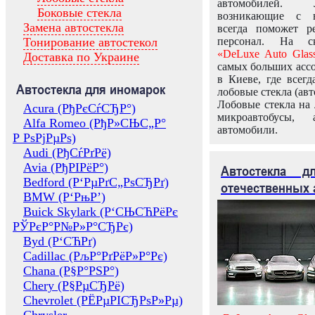
автомобилей.
Боковые стекла
возникающие с в
Замена автостекла
всегда поможет 
Тонирование автостекол
персонал. На ск
«DeLuxe Auto Glas
Доставка по Украине
самых больших ассо
в Киеве, где всег
Автостекла для иномарок
лобовые стекла (авт
Лобовые стекла на 
Acura (РђРєСѓСЂР°)
микроавтобусы, 
Alfa Romeo (РђР»СЊС„Р°
автомобили.
Р РѕРјРµРѕ)
Audi (РђСѓРґРё)
Avia (РђРІРёР°)
Автостекла 
Bedford (Р‘РµРґС„РѕСЂРґ)
отечественных 
BMW (Р‘РњР’)
Buick Skylark (Р‘СЊСЋРёРє
РЎРєР°Р№Р»Р°СЂРє)
Byd (Р‘СЋРґ)
Cadillac (РљР°РґРёР»Р°Рє)
Chana (Р§Р°РЅР°)
Chery (Р§РµСЂРё)
Chevrolet (РЁРµРІСЂРѕР»Рµ)