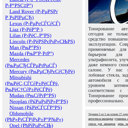
Р›Р°РЅС‡Р°)
Land Rover (Р›РµРЅРґ
Р РѕРІРµСЂ)
Lexus (Р›РµРєСЃСѓСЃ)
Тонирование авт
Liaz (Р›РёР°Р·)
сегодня не толь
Lifan (Р›РёС„Р°РЅ)
средство повышени
Lincoln (Р›РёРЅРєРѕР»СЊРЅ)
эксплуатации. Сов
Man (РњР°РЅ)
применяемые для
Mazda (РњР°Р·РґР°)
барьером для 
Mercedes
ультрафиолета, ул
даже немного сни
(РњРµСЂСЃРµРґРµСЃ)
салоне. У нас м
Mercury (РњРµСЂРєСѓСЂРё)
лобовые стекла, за
Mitsubishi
автомобиля с л
(РњРёС‚СЃСѓР±РёСЃРё,
уровнем затем
РњРёС†СѓР±РёСЃРё)
соответствии с 
Mudan (РњСѓРґР°РЅ)
Тонирование про
профессионально.
Neoplan (РќРµРѕРїР»Р°РЅ)
Nissan (РќРёСЃСЃР°РЅ)
Oldsmobile
Украина
5
из
5
на основе
27
оце
(РћР»РґСЃРјРѕР±Р°Р№Р»)
автостекла иномарки
установка 
стекла для иномарок
цены на
Opel (РћРїРµР»СЊ)