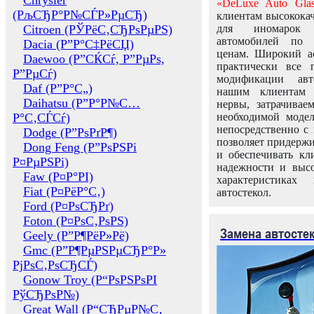
Chrysler
«DeLuxe Auto Glas
(РљСЂР°Р№СЃР»РµСЂ)
клиентам высококач
Citroen (РЎРёС‚СЂРѕРµРЅ)
для иномарок 
автомобилей по
Dacia (Р”Р°С‡РёСЏ)
ценам. Широкий ас
Daewoo (Р”СЌСѓ, Р”РµРѕ,
практически все 
Р”РµСѓ)
модификации авт
Daf (Р”Р°С„)
нашим клиентам 
Daihatsu (Р”Р°Р№С…
нервы, затрачивае
Р°С‚СЃСѓ)
необходимой моде
непосредственно с 
Dodge (Р”РѕРґР¶)
позволяет придержи
Dong Feng (Р”РѕРЅРі
и обеспечивать кл
Р¤РµРЅРі)
надежности и высо
Faw (Р¤Р°РІ)
характеристиках
Fiat (Р¤РёР°С‚)
автостекол.
Ford (Р¤РѕСЂРґ)
Foton (Р¤РѕС‚РѕРЅ)
Замена автосте
Geely (Р”Р¶РёР»Рё)
Gmc (Р”Р¶РµРЅРµСЂР°Р»
РјРѕС‚РѕСЂСЃ)
Gonow Troy (Р“РѕРЅРѕРІ
РўСЂРѕР№)
Great Wall (Р“СЂРµР№С‚